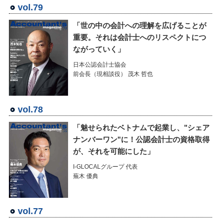
vol.79
「世の中の会計への理解を広げることが
重要。それは会計士へのリスペクトにつ
ながっていく」
日本公認会計士協会
前会長（現相談役） 茂木 哲也
vol.78
「魅せられたベトナムで起業し、"シェア
ナンバーワン"に！公認会計士の資格取得
が、それを可能にした」
I-GLOCALグループ 代表
蕪木 優典
vol.77