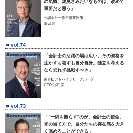
の気概、泥臭さみたいなものは、改めて
重要だと思う」
公認会計士浜田康事務所
浜田 康
vol.74
「会計士の活躍の場は広い。その資格を
生かすも殺すも自分自身。独立を考える
なら恐れず挑戦すべき」
南青山アドバイザリーグループ
CEO 仙石 実
vol.73
「"一隅を照らす"のが、会計士の使命。
光の当て方で、自分たちの存在感を大き
く高めることができる」