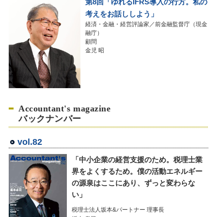
第8回「ゆれるIFRS導入の行方。私の
考えをお話ししよう」
経済・金融・経営評論家／前金融監督庁（現金
融庁）
顧問
金児 昭
Accountant's magazine
バックナンバー
vol.82
「中小企業の経営支援のため。税理士業
界をよくするため。僕の活動エネルギー
の源泉はここにあり、ずっと変わらな
い」
税理士法人坂本&パートナー 理事長