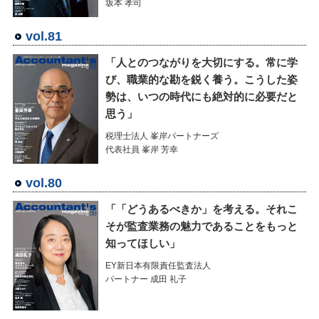
坂本 孝司
vol.81
「人とのつながりを大切にする。常に学
び、職業的な勘を鋭く養う。こうした姿
勢は、いつの時代にも絶対的に必要だと
思う」
税理士法人 峯岸パートナーズ
代表社員 峯岸 芳幸
vol.80
「「どうあるべきか」を考える。それこ
そが監査業務の魅力であることをもっと
知ってほしい」
EY新日本有限責任監査法人
パートナー 成田 礼子