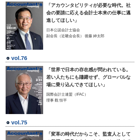
「アカウンタビリティが必要な時代。社
会の要請に応える会計士本来の仕事に邁
進してほしい」
日本公認会計士協会
副会長（近畿会会長） 後藤 紳太郎
vol.76
「世界で日本の存在感が問われている。
若い人たちにも躊躇せず、グローバルな
場に乗り込んできてほしい」
国際会計士連盟（IFAC）
理事 觀 恒平
vol.75
「変革の時代だからこそ、監査人として