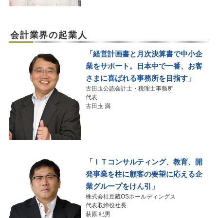
会計業界の起業人
「経営計画書と月次決算書で中小企
業をサポート。日本中で一番、お客
さまに喜ばれる事務所を目指す」
古田圡公認会計士・税理士事務所
代表
古田圡 満
「ＩＴコンサルティング、教育、開
発事業を柱に顧客の要望に応える企
業グループをけん引」
株式会社豆蔵OSホールディングス
代表取締役社長
荻原 紀男