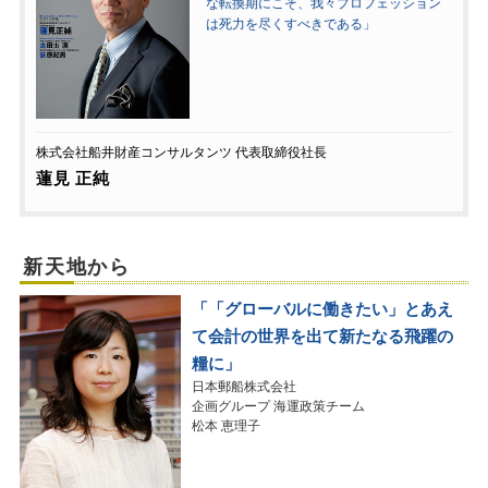
な転換期にこそ、我々プロフェッション
は死力を尽くすべきである」
株式会社船井財産コンサルタンツ 代表取締役社長
蓮見 正純
新天地から
「「グローバルに働きたい」とあえ
て会計の世界を出て新たなる飛躍の
糧に」
日本郵船株式会社
企画グループ 海運政策チーム
松本 恵理子