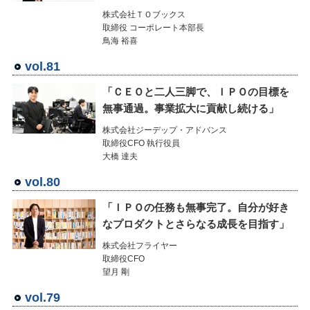
株式会社ＴＯブックス
取締役 コーポレート本部長
鳥海 裕喜
vol.81
「ＣＥＯと二人三脚で、ＩＰＯの目標を
無事通過。事業拡大に貢献し続ける」
株式会社ジーデップ・アドバンス
取締役CFO 執行役員
大橋 達夫
vol.80
「ＩＰＯの任務も無事完了。自分が好き
なプロダクトとさらなる成長を目指す」
株式会社フライヤー
取締役CFO
望月 剛
vol.79