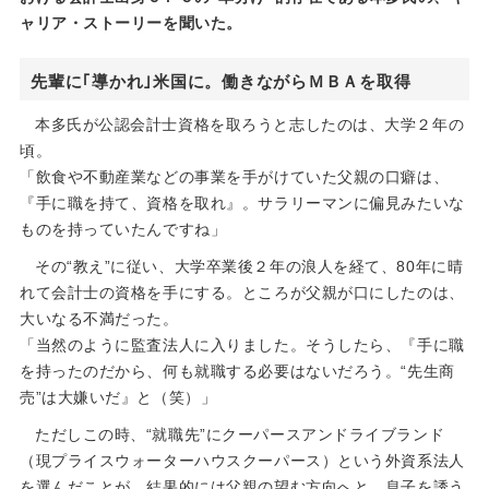
ャリア・ストーリーを聞いた。
先輩に｢導かれ｣米国に。働きながらＭＢＡを取得
本多氏が公認会計士資格を取ろうと志したのは、大学２年の
頃。
「飲食や不動産業などの事業を手がけていた父親の口癖は、
『手に職を持て、資格を取れ』。サラリーマンに偏見みたいな
ものを持っていたんですね」
その“教え”に従い、大学卒業後２年の浪人を経て、80年に晴
れて会計士の資格を手にする。ところが父親が口にしたのは、
大いなる不満だった。
「当然のように監査法人に入りました。そうしたら、『手に職
を持ったのだから、何も就職する必要はないだろう。“先生商
売”は大嫌いだ』と（笑）」
ただしこの時、“就職先”にクーパースアンドライブランド
（現プライスウォーターハウスクーパース）という外資系法人
を選んだことが、結果的には父親の望む方向へと、息子を誘う