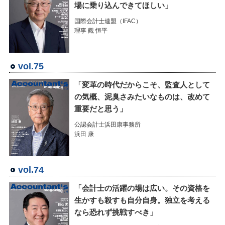
場に乗り込んできてほしい」
国際会計士連盟（IFAC）
理事 觀 恒平
vol.75
「変革の時代だからこそ、監査人として
の気概、泥臭さみたいなものは、改めて
重要だと思う」
公認会計士浜田康事務所
浜田 康
vol.74
「会計士の活躍の場は広い。その資格を
生かすも殺すも自分自身。独立を考える
なら恐れず挑戦すべき」