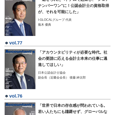
ナンバーワン"に！公認会計士の資格取得
が、それを可能にした」
I-GLOCALグループ 代表
蕪木 優典
vol.77
「アカウンタビリティが必要な時代。社
会の要請に応える会計士本来の仕事に邁
進してほしい」
日本公認会計士協会
副会長（近畿会会長） 後藤 紳太郎
vol.76
「世界で日本の存在感が問われている。
若い人たちにも躊躇せず、グローバルな