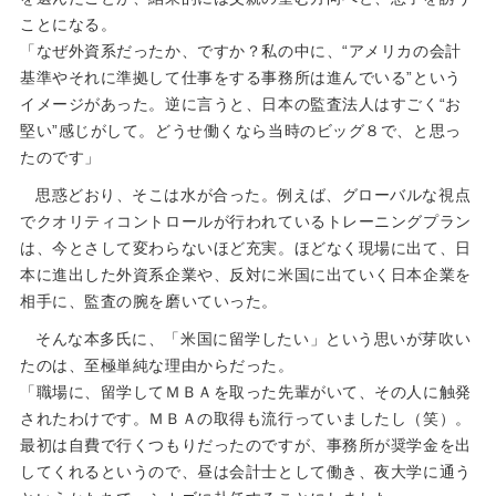
ことになる。
「なぜ外資系だったか、ですか？私の中に、“アメリカの会計
基準やそれに準拠して仕事をする事務所は進んでいる”という
イメージがあった。逆に言うと、日本の監査法人はすごく“お
堅い”感じがして。どうせ働くなら当時のビッグ８で、と思っ
たのです」
思惑どおり、そこは水が合った。例えば、グローバルな視点
でクオリティコントロールが行われているトレーニングプラン
は、今とさして変わらないほど充実。ほどなく現場に出て、日
本に進出した外資系企業や、反対に米国に出ていく日本企業を
相手に、監査の腕を磨いていった。
そんな本多氏に、「米国に留学したい」という思いが芽吹い
たのは、至極単純な理由からだった。
「職場に、留学してＭＢＡを取った先輩がいて、その人に触発
されたわけです。ＭＢＡの取得も流行っていましたし（笑）。
最初は自費で行くつもりだったのですが、事務所が奨学金を出
してくれるというので、昼は会計士として働き、夜大学に通う