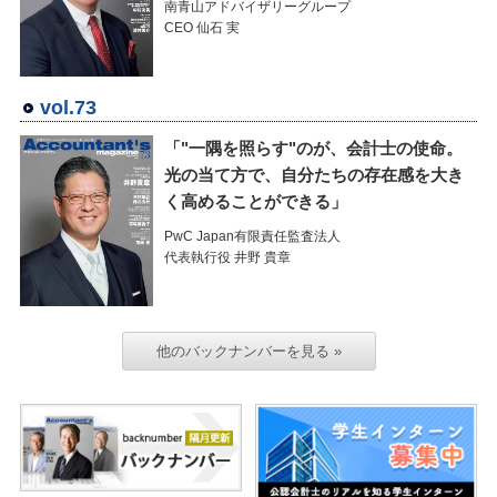
南青山アドバイザリーグループ
CEO 仙石 実
vol.73
「"一隅を照らす"のが、会計士の使命。
光の当て方で、自分たちの存在感を大き
く高めることができる」
PwC Japan有限責任監査法人
代表執行役 井野 貴章
他のバックナンバーを見る »