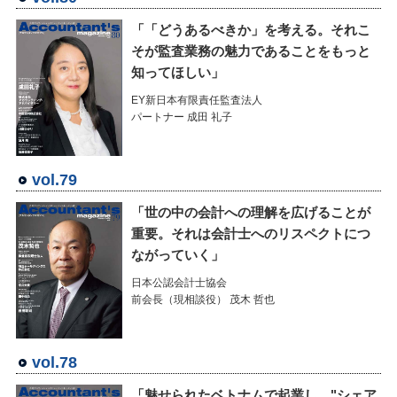
「「どうあるべきか」を考える。それこ
そが監査業務の魅力であることをもっと
知ってほしい」
EY新日本有限責任監査法人
パートナー 成田 礼子
vol.79
「世の中の会計への理解を広げることが
重要。それは会計士へのリスペクトにつ
ながっていく」
日本公認会計士協会
前会長（現相談役） 茂木 哲也
vol.78
「魅せられたベトナムで起業し、"シェア