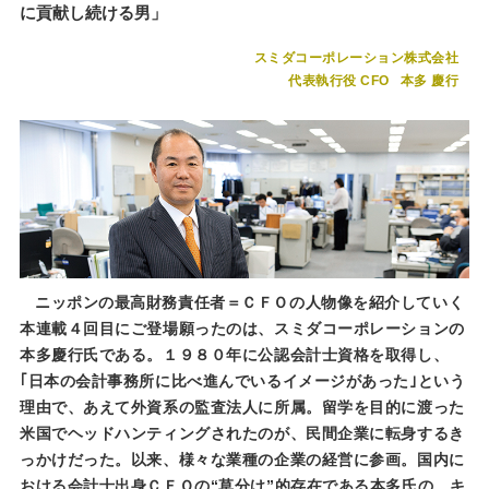
に貢献し続ける男」
スミダコーポレーション株式会社
代表執行役 CFO
本多 慶行
ニッポンの最高財務責任者＝ＣＦＯの人物像を紹介していく
本連載４回目にご登場願ったのは、スミダコーポレーションの
本多慶行氏である。１９８０年に公認会計士資格を取得し、
｢日本の会計事務所に比べ進んでいるイメージがあった｣という
理由で、あえて外資系の監査法人に所属。留学を目的に渡った
米国でヘッドハンティングされたのが、民間企業に転身するき
っかけだった。以来、様々な業種の企業の経営に参画。国内に
おける会計士出身ＣＦＯの“草分け”的存在である本多氏の、キ