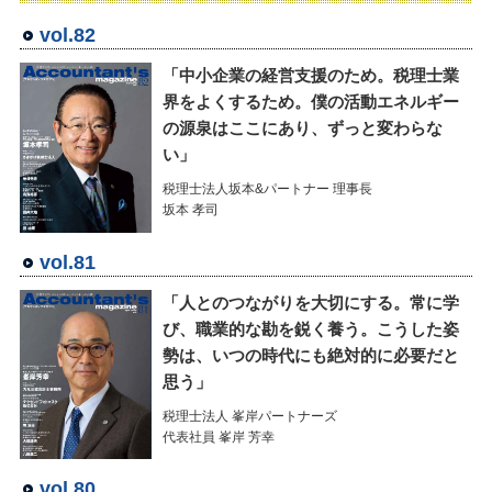
vol.82
「中小企業の経営支援のため。税理士業
界をよくするため。僕の活動エネルギー
の源泉はここにあり、ずっと変わらな
い」
税理士法人坂本&パートナー 理事長
坂本 孝司
vol.81
「人とのつながりを大切にする。常に学
び、職業的な勘を鋭く養う。こうした姿
勢は、いつの時代にも絶対的に必要だと
思う」
税理士法人 峯岸パートナーズ
代表社員 峯岸 芳幸
vol.80