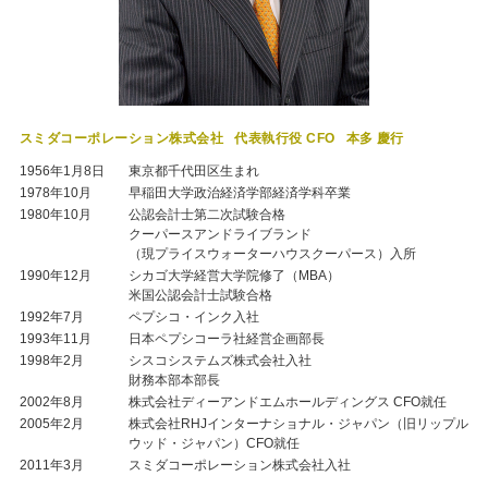
スミダコーポレーション株式会社
代表執行役 CFO
本多 慶行
1956年1月8日
東京都千代田区生まれ
1978年10月
早稲田大学政治経済学部経済学科卒業
1980年10月
公認会計士第二次試験合格
クーパースアンドライブランド
（現プライスウォーターハウスクーパース）入所
1990年12月
シカゴ大学経営大学院修了（MBA）
米国公認会計士試験合格
1992年7月
ペプシコ・インク入社
1993年11月
日本ペプシコーラ社経営企画部長
1998年2月
シスコシステムズ株式会社入社
財務本部本部長
2002年8月
株式会社ディーアンドエムホールディングス CFO就任
2005年2月
株式会社RHJインターナショナル・ジャパン（旧リップル
ウッド・ジャパン）CFO就任
2011年3月
スミダコーポレーション株式会社入社