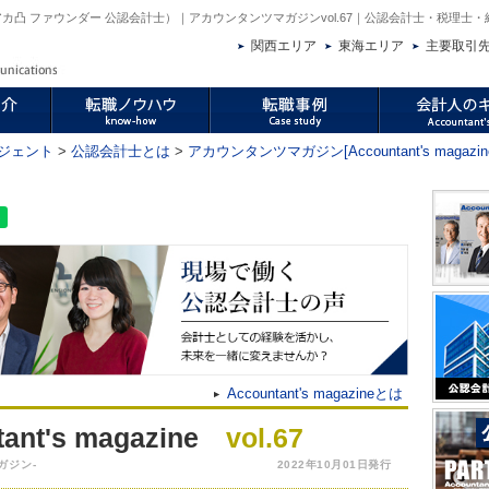
カ凸 ファウンダー 公認会計士）｜アカウンタンツマガジンvol.67｜公認会計士・税理士
関西エリア
東海エリア
主要取引
ジェント
>
公認会計士とは
>
アカウンタンツマガジン[Accountant's magazin
Accountant's magazineとは
ant's magazine
vol.67
ガジン-
2022年10月01日発行