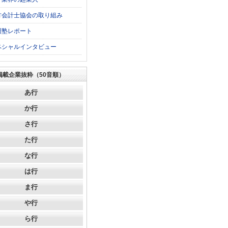
方会計士協会の取り組み
沼塾レポート
ペシャルインタビュー
掲載企業抜粋（50音順）
あ行
か行
さ行
た行
な行
は行
ま行
や行
ら行