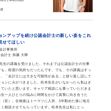
・税理士事務所開設
立
開講
ョンアップを続け公認会計士の新しい姿をこれ
見せてほしい
会計事務所
認会計士
加藤 大輝
本先生の講義を受けました。それまでは公認会計士の仕事
でも」程度の気持ちだったんです。でも、その講義はすっ
し、「会計士には大きな可能性がある」と繰り返し話して
ションに火がつきました。松本先生がいなかったら私はき
していたと思います。キャリア相談にも乗っていただきま
講生一人ひとりの悩みに時間をかけて真摯に向き合うた
た（笑）。合格後はトーマツに入所、3年勤めた後に地元
よく相談させてもらっています。松本先生は私にとっ