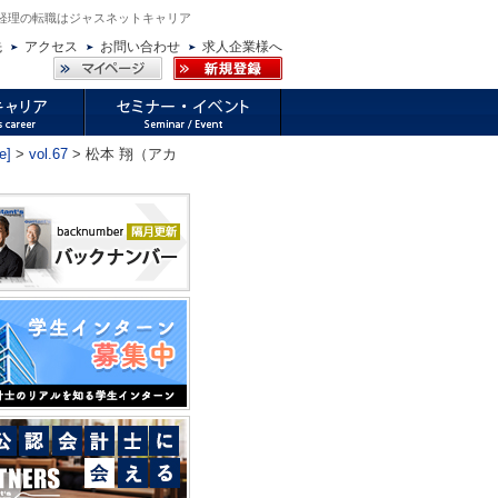
・経理の転職はジャスネットキャリア
先
アクセス
お問い合わせ
求人企業様へ
e]
>
vol.67
> 松本 翔（アカ