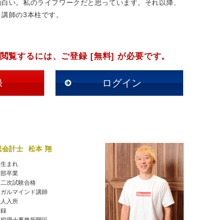
面白い。私のライフワークだと思っています。それ以降、
、講師の3本柱です。
閲覧するには、ご登録 [無料] が必要です。
録
ログイン
認会計士
松本 翔
市生まれ
学部卒業
第二次試験合格
ーガルマインド講師
法人入所
登録