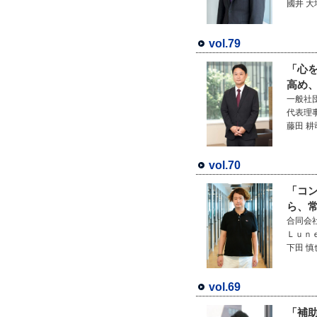
國井 大
vol.79
「心
高め
一般社
代表理
藤田 耕
vol.70
「コ
ら、
合同会
Ｌｕｎ
下田 慎
vol.69
「補