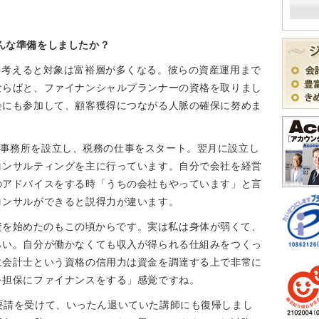
んな準備をしましたか？
を考えると対象は富裕層が多くなる。彼らの資産運用まで
ならばと、ファイナンシャルプランナーの資格を取りまし
会にも参加して、顧客獲得につながる人脈の確保に努めま
計事務所を設立し、税務の仕事をスタート。翌月に設立し
コンサルティングを主に行っています。自分で会社を経営
のアドバイスをする時「うちの会社もやっています」と言
コンサルができると説得力が違います。
資を始めたのもこの頃からです。実は私は身体が弱くて、
らい。自分が働かなくても収入が得られる仕組みをつくっ
に会計士という資格の信用力は資金を調達する上で非常に
を担保にファイナンスをする」感覚ですね。
の要請を受けて、いったん退いていた講師にも復帰しまし