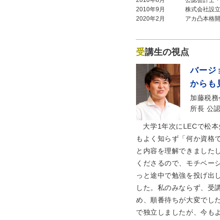
2010年8月
公認会計士
2010年9月
株式会社設
2020年2月
アカ凸本格
受講生の視点
バージ
からも
加藤税務
所長 公
大学1年次にLECで松
もよく知らず「何か資格
と内容を理解できました
くださるので、モチベー
っと途中で勉強を投げ出
した。私のみならず、受
め、順番待ちが大変でし
で独立しましたが、今も