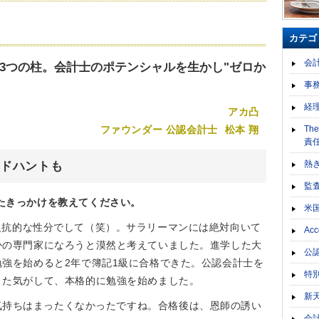
カテゴ
会
3つの柱。会計士のポテンシャルを生かし"ゼロか
事
経
アカ凸
Th
ファウンダー 公認会計士
松本 翔
責
熱
ドハントも
監
たきっかけを教えてください。
米
反抗的な性分でして（笑）。サラリーマンには絶対向いて
Acc
かの専門家になろうと漠然と考えていました。進学した大
公
強を始めると2年で簿記1級に合格できた。公認会計士を
特
きた気がして、本格的に勉強を始めました。
新
気持ちはまったくなかったですね。合格後は、恩師の誘い
会