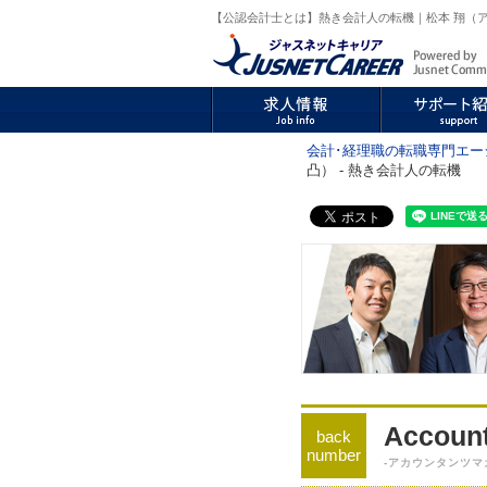
【公認会計士とは】熱き会計人の転機｜松本 翔（ア
会計･経理職の転職専門エー
凸） - 熱き会計人の転機
Account
back
number
-アカウンタンツマ