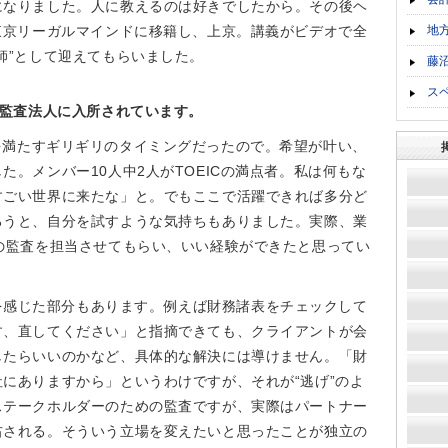
になりました。人に教えるのは好きでしたから。その後ヘ
地
東京リーガルマインドに移籍し、上京。講義がビデオで全
師”として迎えてもらいました。
藤
ス
さ監査法人に入所されています。
を満たすギリギリのタイミングだったので。希望が叶い、
た。メンバー10人中2人がTOEICの満点者。私は何もな
すごい世界に来たな」と。でもここで活躍できれば多分ど
ろうと、自分を試すような気持ちもありました。実際、業
の監査を担当させてもらい、いい経験ができたと思ってい
を感じた部分もあります。例えば財務諸表をチェックして
す、直してください」と指摘できても、クライアントが会
したらいいのかなど、具体的な解決には導けません。「財
にありますから」というわけですが、それが“逃げ”のよ
ステークホルダーのための監査ですが、実際はパートナー
右される。そういう立場を変えたいと思ったことが独立の