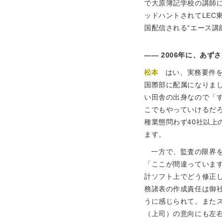
で大原簿記学校の講師
ッドハントされてLEC
国配信される“エース講
2006年に、あず
松本
はい、実務要件
国際部に配属になりまし
い田舎の出身なので「
こでもやっていけるだ
種業態問わず40社以上
ます。
一方で、監査の限界
「ここが間違っていま
計ソフト上でどう修正
務諸表の作成責任は御社
うに感じられて。また
（上司）の意向にも左