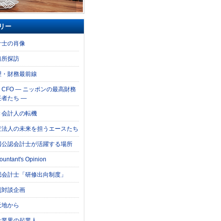
リー
計士の肖像
務所探訪
理・財務最前線
e CFO ― ニッポンの最高財務
任者たち ―
き会計人の転機
査法人の未来を担うエースたち
国公認会計士が活躍する場所
ountant's Opinion
認会計士「研修出向制度」
別対談企画
天地から
計業界の起業人