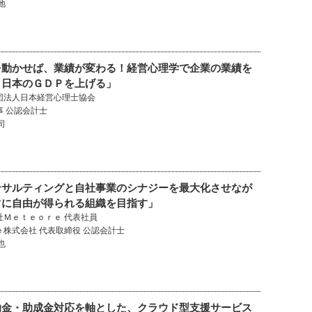
地
を動かせば、業績が変わる！経営心理学で企業の業績を
、日本のＧＤＰを上げる」
団法人日本経営心理士協会
事 公認会計士
司
ンサルティングと自社事業のシナジーを最大化させなが
常に自由が得られる組織を目指す」
社Ｍｅｔｅｏｒｅ 代表社員
ｅ株式会社 代表取締役 公認会計士
也
助金・助成金対応を軸とした、クラウド型支援サービス