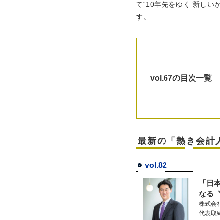
て“10年先をゆく”新し
す。
vol.67の目次一覧
最新の「熱き会計
vol.82
「日
なる
株式会
代表取