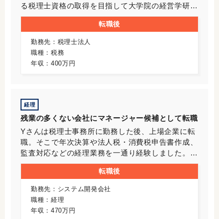
る税理士資格の取得を目指して大学院の経営学研究
科に進学しました。ジャスネットにご登録されたの
転職後
は、大学院修了と税理士資格取得が間近に迫ってい
た時期でした。Oさんは得意の英語を活かして、大
勤務先：税理士法人
手税理士法人の国際税務部門に転職することを希望
職種：税務
していました。当時Oさんは大阪在住でしたが、東
年収：400万円
京の方がグローバルな仕事が多いと考え、東京で転
職活動をすることにしました。Oさんの年齢は30
歳。税理士の資格は取得したものの、税務の実務経
験はありません。数年前なら、そのスキルで大手税
経理
理士法人へ転職するのは難しかったと思います。し
残業の多くない会社にマネージャー候補として転職
かし近年の人手不足により、今のタイミングならO
Yさんは税理士事務所に勤務した後、上場企業に転
さんの年齢やご経歴でも採用される可能性は十分に
職。そこで年次決算や法人税・消費税申告書作成、
ありました。大手の事務所から複数の内定を得るの
監査対応などの経理業務を一通り経験しました。た
は難しいにせよ、いずれかの内定を得られる可能性
だ同社は残業が多く、また上司との関係もぎくしゃ
は十分にありました。
転職後
くするようになったため、Yさんは退職を決意。当
社にご登録されました。転職先に対するYさんの希
勤務先：システム開発会社
望は、残業がさほど多くない職場であることと、前
職種：経理
職の会社で培った上場企業にける経理業務の経験を
年収：470万円
生かせること。また首都圏の郊外に自宅があったた