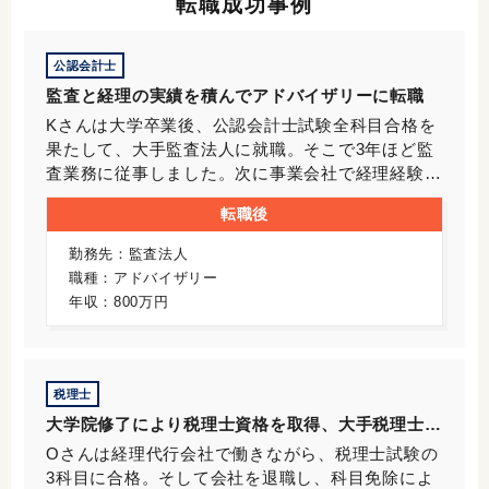
転職成功事例
公認会計士
監査と経理の実績を積んでアドバイザリーに転職
Kさんは大学卒業後、公認会計士試験全科目合格を
果たして、大手監査法人に就職。そこで3年ほど監
査業務に従事しました。次に事業会社で経理経験を
積むために大手自動車メーカーに転職。この会社に
転職後
は2年間在籍し、決算業務や有価証券報告書開示業
務に携わりました。こうして監査と経理の両方を経
勤務先：監査法人
験したKさんは、さらなるキャリアアップとして、
職種：アドバイザリー
監査法人のアドバイザリー部門への転職を考え、当
年収：800万円
社にご登録。転職先では、まずは財務会計のアドバ
イザリーを幅広く経験した後に、いずれはM&A関
連のアドバイザリーのスペシャリストになっていき
たいという展望を描いていました。今後日本の企業
税理士
でも、M&Aがますます盛んになることを予想して
大学院修了により税理士資格を取得、大手税理士法
のことです。
人に転職
Oさんは経理代行会社で働きながら、税理士試験の
3科目に合格。そして会社を退職し、科目免除によ