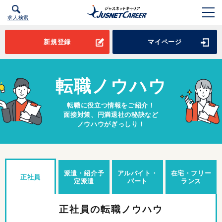
求人検索
新規登録
マイページ
転職ノウハウ
転職に役立つ情報をご紹介！
面接対策、円満退社の秘訣など
ノウハウがぎっしり！
派遣・紹介予
アルバイト・
在宅・フリー
正社員
定派遣
パート
ランス
正社員の転職ノウハウ