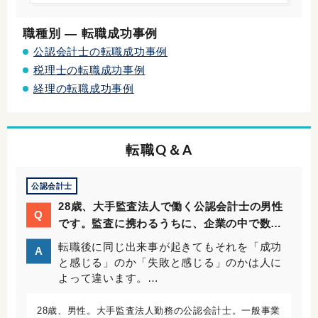
め、そこから通える範囲内であることも条件に挙げ
ていました。Yさんは30代前半という年齢に対して
職種別 ― 転職成功事例
豊富な経理経験を持っていたため、紹介できる会社
公認会計士の転職成功事例
はたくさんありました。
税理士の転職成功事例
経理の転職成功事例
転職Q＆A
公認会計士
28歳、大手監査法人で働く公認会計士の男性
Q
です。監査に携わるうちに、企業の中で数字
を作り上げるという一般事業会社の経理部の
転職後に同じ出来事が起きてもそれを「成功
A
仕事に興味を持ち、ぼんやりとですが転職を
と感じる」のか「失敗と感じる」のかは人に
考え始めました。
よって違います。…
28歳、男性。大手監査法人勤務の公認会計士。一般事業