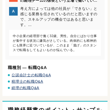
の経理チームの係長という立場で働いていま
す。ほかのメンバーに関しては仕事における
考え方によっては他の社員が「できない」と
A
キャパシティが狭かったり、そもそもできる
感じる業務を任されているのだと思いますの
こと以外にやりたがらなかったりする人が多
で、スキルアップの機会ではあると思いま
く、何かとわたしのところに仕事が集中する
す。…
傾向にあります。
中小企業の経理部で働く32歳、男性。自分にばかり仕事
が集中する状況に嫌気がさしている。肉体的にも精神的
にも限界に近づいているが、このまま「逃げ」のスタン
スで転職をしてもよいものか悩んでいる。
職種別 ― 転職Q&A
公認会計士の転職Q&A
税理士の転職Q&A
経理の転職Q&A