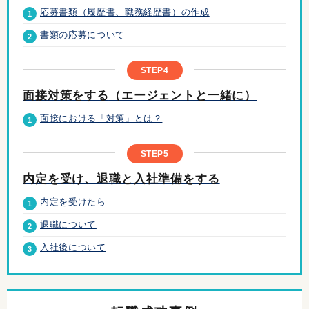
応募書類（履歴書、職務経歴書）の作成
1
書類の応募について
2
STEP4
面接対策をする
（エージェントと一緒に）
面接における「対策」とは？
1
STEP5
内定を受け、
退職と入社準備をする
内定を受けたら
1
退職について
2
入社後について
3