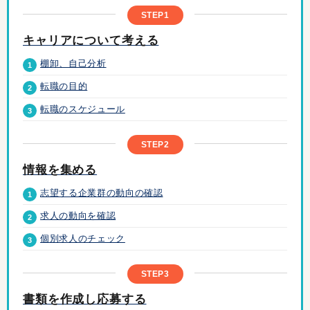
STEP1
キャリアについて考える
棚卸、自己分析
1
転職の目的
2
転職のスケジュール
3
STEP2
情報を集める
志望する企業群の動向の確認
1
求人の動向を確認
2
個別求人のチェック
3
STEP3
書類を作成し応募する