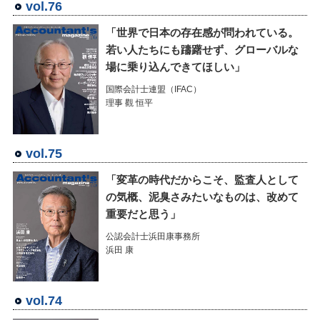
vol.76
「世界で日本の存在感が問われている。
若い人たちにも躊躇せず、グローバルな
場に乗り込んできてほしい」
国際会計士連盟（IFAC）
理事 觀 恒平
vol.75
「変革の時代だからこそ、監査人として
の気概、泥臭さみたいなものは、改めて
重要だと思う」
公認会計士浜田康事務所
浜田 康
vol.74