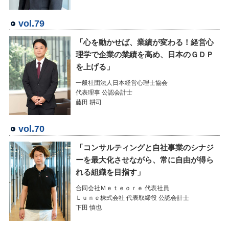
vol.79
「心を動かせば、業績が変わる！経営心
理学で企業の業績を高め、日本のＧＤＰ
を上げる」
一般社団法人日本経営心理士協会
代表理事 公認会計士
藤田 耕司
vol.70
「コンサルティングと自社事業のシナジ
ーを最大化させながら、常に自由が得ら
れる組織を目指す」
合同会社Ｍｅｔｅｏｒｅ 代表社員
Ｌｕｎｅ株式会社 代表取締役 公認会計士
下田 慎也