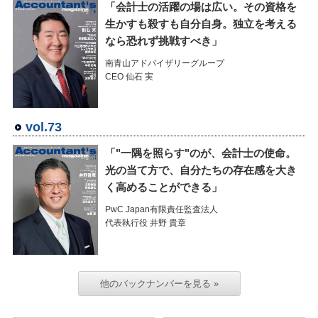
「会計士の活躍の場は広い。その資格を
生かすも殺すも自分自身。独立を考える
なら恐れず挑戦すべき」
南青山アドバイザリーグループ
CEO 仙石 実
vol.73
「"一隅を照らす"のが、会計士の使命。
光の当て方で、自分たちの存在感を大き
く高めることができる」
PwC Japan有限責任監査法人
代表執行役 井野 貴章
他のバックナンバーを見る »