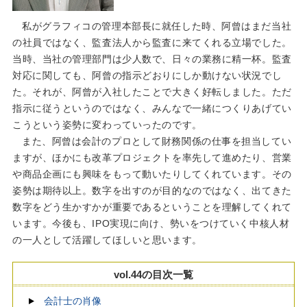
私がグラフィコの管理本部長に就任した時、阿曾はまだ当社
の社員ではなく、監査法人から監査に来てくれる立場でした。
当時、当社の管理部門は少人数で、日々の業務に精一杯。監査
対応に関しても、阿曾の指示どおりにしか動けない状況でし
た。それが、阿曾が入社したことで大きく好転しました。ただ
指示に従うというのではなく、みんなで一緒につくりあげてい
こうという姿勢に変わっていったのです。
また、阿曾は会計のプロとして財務関係の仕事を担当してい
ますが、ほかにも改革プロジェクトを率先して進めたり、営業
や商品企画にも興味をもって動いたりしてくれています。その
姿勢は期待以上。数字を出すのが目的なのではなく、出てきた
数字をどう生かすかが重要であるということを理解してくれて
います。今後も、IPO実現に向け、勢いをつけていく中核人材
の一人として活躍してほしいと思います。
vol.44の目次一覧
会計士の肖像