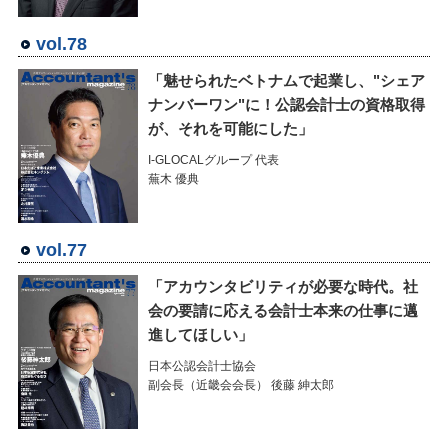
vol.78
「魅せられたベトナムで起業し、"シェア
ナンバーワン"に！公認会計士の資格取得
が、それを可能にした」
I-GLOCALグループ 代表
蕪木 優典
vol.77
「アカウンタビリティが必要な時代。社
会の要請に応える会計士本来の仕事に邁
進してほしい」
日本公認会計士協会
副会長（近畿会会長） 後藤 紳太郎