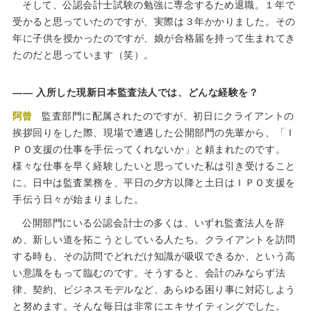
そして、公認会計士試験の勉強に専念するため退職。１年で
受かると思っていたのですが、実際は３年かかりました。その
年に子供を授かったのですが、娘が合格届を持って生まれてき
たのだと思っています（笑）。
入所した現新日本監査法人では、どんな経験を？
阿曾
監査部門に配属されたのですが、初日にクライアントの
挨拶回りをした際、現場で遭遇した公開部門の先輩から、「Ｉ
ＰＯ支援の仕事を手伝ってくれないか」と頼まれたのです。
様々な仕事を早く経験したいと思っていた私は引き受けること
に。日中は監査業務を、平日の夕方以降と土日はＩＰＯ支援を
手伝う日々が始まりました。
公開部門にいる公認会計士の多くは、いずれ監査法人を辞
め、新しい道を拓こうとしている人たち。クライアントを訪問
する時も、その訪問でどれだけ知識が吸収できるか、という高
い意識をもって臨むのです。そうすると、会計のみならず法
律、契約、ビジネスモデルなど、あらゆる困り事に対応しよう
と努めます。そんな毎日は非常にエキサイティングでした。