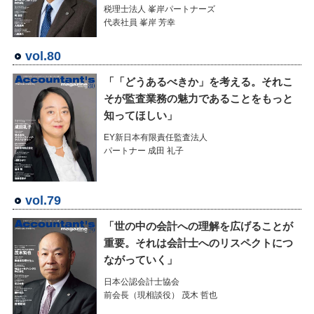
税理士法人 峯岸パートナーズ
代表社員 峯岸 芳幸
vol.80
「「どうあるべきか」を考える。それこ
そが監査業務の魅力であることをもっと
知ってほしい」
EY新日本有限責任監査法人
パートナー 成田 礼子
vol.79
「世の中の会計への理解を広げることが
重要。それは会計士へのリスペクトにつ
ながっていく」
日本公認会計士協会
前会長（現相談役） 茂木 哲也