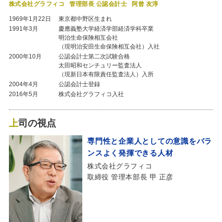
株式会社グラフィコ
管理部長 公認会計士
阿曾 友淳
1969年1月22日
東京都中野区生まれ
1991年3月
慶應義塾大学経済学部経済学科卒業
明治生命保険相互会社
（現明治安田生命保険相互会社）入社
2000年10月
公認会計士第二次試験合格
太田昭和センチュリー監査法人
（現新日本有限責任監査法人）入所
2004年4月
公認会計士登録
2016年5月
株式会社グラフィコ入社
上司の視点
専門性と企業人としての意識をバラ
ンスよく発揮できる人材
株式会社グラフィコ
取締役 管理本部長
甲 正彦