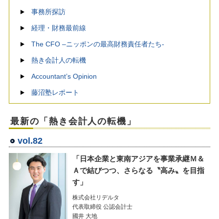
事務所探訪
経理・財務最前線
The CFO –ニッポンの最高財務責任者たち-
熱き会計人の転機
Accountant’s Opinion
藤沼塾レポート
最新の「熱き会計人の転機」
vol.82
「日本企業と東南アジアを事業承継Ｍ＆
Ａで結びつつ、さらなる〝高み〟を目指
す」
株式会社リデルタ
代表取締役 公認会計士
國井 大地