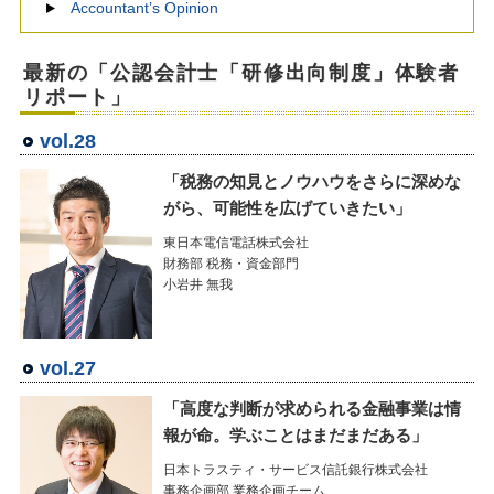
Accountant’s Opinion
最新の「公認会計士「研修出向制度」体験者
リポート」
vol.28
「税務の知見とノウハウをさらに深めな
がら、可能性を広げていきたい」
東日本電信電話株式会社
財務部 税務・資金部門
小岩井 無我
vol.27
「高度な判断が求められる金融事業は情
報が命。学ぶことはまだまだある」
日本トラスティ・サービス信託銀行株式会社
事務企画部 業務企画チーム