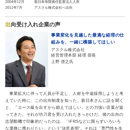
2004年12月
新日本有限責任監査法人入所
2011年7月
アスクル株式会社へ出向
出向受け入れ企業の声
事業変化を見越した最適な経理の仕
組みを、一緒に構築してほしい
アスクル株式会社
経営管理本部 経理 部長
上野 啓之氏
事業拡大に伴って人員が不足し、人材を中途採用しようと考
えていた時に、この出向制度を知った。新日本さんに話を聞く
と、「エース級を出すから鍛えてほしい」との力強い言葉が返
ってきた。それが功刀君を受け入れたきっかけだ。彼の出向の
志望動機で印象的だったのは、「IFRSなどに限らずいろいろ
な業務に携わりたい」という“決意表明”。それは「専門性を生