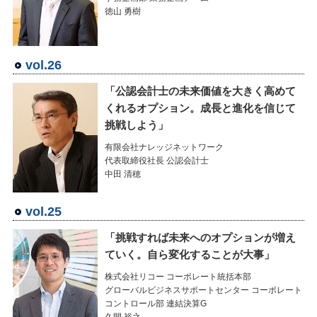
徳山 勇樹
vol.26
「公認会計士の未来価値を大きく高めて
くれるオプション。成長と進化を信じて
挑戦しよう」
有限会社ナレッジネットワーク
代表取締役社長 公認会計士
中田 清穂
vol.25
「挑戦すれば未来へのオプションが増え
ていく。自ら変化することが大事」
株式会社リコー コーポレート統括本部
グローバルビジネスサポートセンター コーポレート
コントロール部 連結決算G
久間 裕之