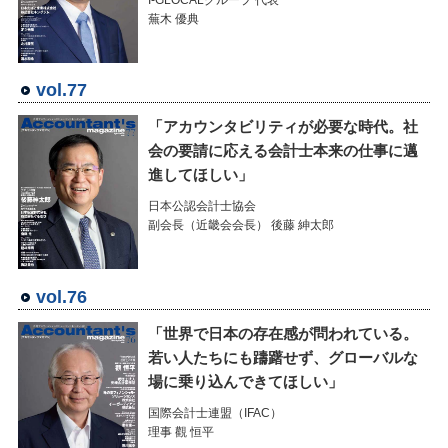
I-GLOCALグループ 代表
蕪木 優典
vol.77
「アカウンタビリティが必要な時代。社
会の要請に応える会計士本来の仕事に邁
進してほしい」
日本公認会計士協会
副会長（近畿会会長） 後藤 紳太郎
vol.76
「世界で日本の存在感が問われている。
若い人たちにも躊躇せず、グローバルな
場に乗り込んできてほしい」
国際会計士連盟（IFAC）
理事 觀 恒平