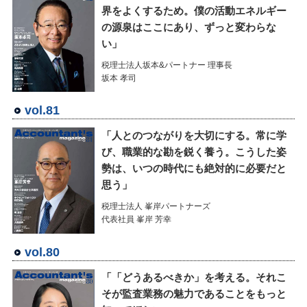
界をよくするため。僕の活動エネルギー
の源泉はここにあり、ずっと変わらな
い」
税理士法人坂本&パートナー 理事長
坂本 孝司
vol.81
「人とのつながりを大切にする。常に学
び、職業的な勘を鋭く養う。こうした姿
勢は、いつの時代にも絶対的に必要だと
思う」
税理士法人 峯岸パートナーズ
代表社員 峯岸 芳幸
vol.80
「「どうあるべきか」を考える。それこ
そが監査業務の魅力であることをもっと