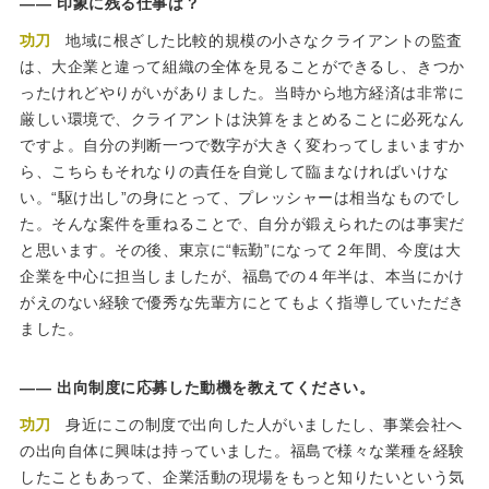
印象に残る仕事は？
功刀
地域に根ざした比較的規模の小さなクライアントの監査
は、大企業と違って組織の全体を見ることができるし、きつか
ったけれどやりがいがありました。当時から地方経済は非常に
厳しい環境で、クライアントは決算をまとめることに必死なん
ですよ。自分の判断一つで数字が大きく変わってしまいますか
ら、こちらもそれなりの責任を自覚して臨まなければいけな
い。“駆け出し”の身にとって、プレッシャーは相当なものでし
た。そんな案件を重ねることで、自分が鍛えられたのは事実だ
と思います。その後、東京に“転勤”になって２年間、今度は大
企業を中心に担当しましたが、福島での４年半は、本当にかけ
がえのない経験で優秀な先輩方にとてもよく指導していただき
ました。
出向制度に応募した動機を教えてください。
功刀
身近にこの制度で出向した人がいましたし、事業会社へ
の出向自体に興味は持っていました。福島で様々な業種を経験
したこともあって、企業活動の現場をもっと知りたいという気