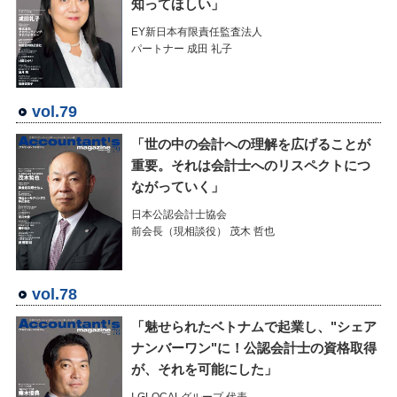
知ってほしい」
EY新日本有限責任監査法人
パートナー 成田 礼子
vol.79
「世の中の会計への理解を広げることが
重要。それは会計士へのリスペクトにつ
ながっていく」
日本公認会計士協会
前会長（現相談役） 茂木 哲也
vol.78
「魅せられたベトナムで起業し、"シェア
ナンバーワン"に！公認会計士の資格取得
が、それを可能にした」