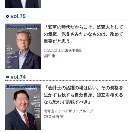
vol.75
「変革の時代だからこそ、監査人として
の気概、泥臭さみたいなものは、改めて
重要だと思う」
公認会計士浜田康事務所
浜田 康
vol.74
「会計士の活躍の場は広い。その資格を
生かすも殺すも自分自身。独立を考える
なら恐れず挑戦すべき」
南青山アドバイザリーグループ
CEO 仙石 実