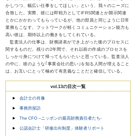
かしつつ、幅広い仕事をしてほしい」という、我々のニーズに
合致した。実際、彼には即戦力としてIFRS関連とか開示関連
とかにかかわってもらっているが、他の部員と同じように日常
業務もこなす。フットワークが軽くコミュニケーション能力も
高い彼は、期待以上の働きをしてくれている。
監査法人の仕事は、財務諸表ができ上がった後のプロセスに
関するものだ。残りの2年間で、それ以前の作成のプロセスを
しっかり身につけて帰ってもらいたいと思っている。監査法人
の中に、彼のような｢事業会社の思い｣を知る人間が増えること
は、お互いにとって極めて有意義なことだと確信している。
vol.13の目次一覧
会計士の肖像
事務所探訪
The CFO –ニッポンの最高財務責任者たち-
公認会計士「研修出向制度」体験者リポート