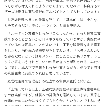
効率化できないか』など、商流や金流、物流を具体的にイメー
ジしながら考えられるようになります。ちなみに、私自身もマ
ザーズ上場前に商品管理のアルバイトとして入社しています」
財務経理部の日々の仕事を評して、「基本的には、小さなこ
とをできるだけ丁寧に、一つずつ」と語る中嶋氏。
「ルーティン業務をしっかりこなしながら、もっと経営に貢
献できることはないかと日々ネタを探していますが、実際にや
っているのは泥臭いことが多いです。不要な販管費を削る提案
をしたり、消耗品の値段交渉をしてみたり。『お母さんみたい
な存在だな』という話をメンバーにしたことがあります。うる
さく小言をいうけれど、いつの日かきっと感謝される、みたい
な（笑）。縁の下で事業をしっかり支えながら、多少でも当社
の利益創出に貢献できればと思っています」
経営推進部で管理会計を担当する常井康寛氏に聞いた。
「上場している以上、正確な決算短信や有価証券報告書を出
すのは当然ですが、経営への発信力も意識しています。数字を
未来のためにいかに役立ててもらうか、ということですね。そ