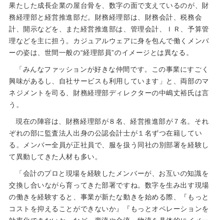
果たした成長企業の屋台骨を、数字の面で支えているのが、財
務経理部と経営推進部だ。財務経理部は、財務会計、税務会
計、開示などを、また経営推進部は、管理会計、ＩＲ、予算管
理などを主に担う。カジュアルウェアに身を包んで働くメンバ
ーの姿は、世間一般の“経理部員”のイメージとは異なる。
「みんなファッションが好きな仲間です。この事業にすごく
興味があるし、自社サービスも利用しています」と、両部のマ
ネジメントを司る、財務経理部ディレクターの中嶋丈裕氏は言
う。
現在の陣容は、財務経理部が８名、経営推進部が７名。それ
ぞれの部に監査法人出身の公認会計士が１名ずつ在籍してい
る。メンバー全員が正社員で、服を扱う同社の別部署を経験し
て異動してきた人材も多い。
「会計のプロと現場を経験したメンバーが、お互いの知識を
交換し合いながら育ってきた部署ですね。数字を生み出す現場
の働きを経験すると、事業が新たな動きを始める際、『もっと
コストを抑えることができないか』『もっとオペレーションを