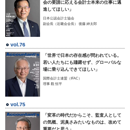
会の要請に応える会計士本来の仕事に邁
進してほしい」
日本公認会計士協会
副会長（近畿会会長） 後藤 紳太郎
vol.76
「世界で日本の存在感が問われている。
若い人たちにも躊躇せず、グローバルな
場に乗り込んできてほしい」
国際会計士連盟（IFAC）
理事 觀 恒平
vol.75
「変革の時代だからこそ、監査人として
の気概、泥臭さみたいなものは、改めて
重要だと思う」