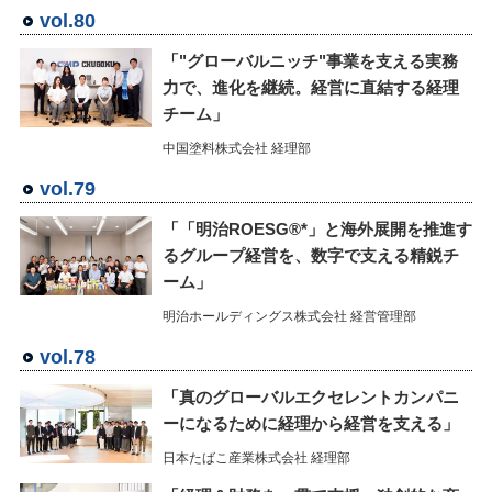
vol.80
「"グローバルニッチ"事業を支える実務
力で、進化を継続。経営に直結する経理
チーム」
中国塗料株式会社 経理部
vol.79
「「明治ROESG®*」と海外展開を推進す
るグループ経営を、数字で支える精鋭チ
ーム」
明治ホールディングス株式会社 経営管理部
vol.78
「真のグローバルエクセレントカンパニ
ーになるために経理から経営を支える」
日本たばこ産業株式会社 経理部