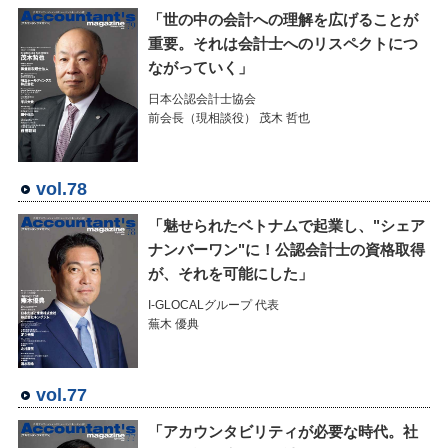
「世の中の会計への理解を広げることが
重要。それは会計士へのリスペクトにつ
ながっていく」
日本公認会計士協会
前会長（現相談役） 茂木 哲也
vol.78
「魅せられたベトナムで起業し、"シェア
ナンバーワン"に！公認会計士の資格取得
が、それを可能にした」
I-GLOCALグループ 代表
蕪木 優典
vol.77
「アカウンタビリティが必要な時代。社