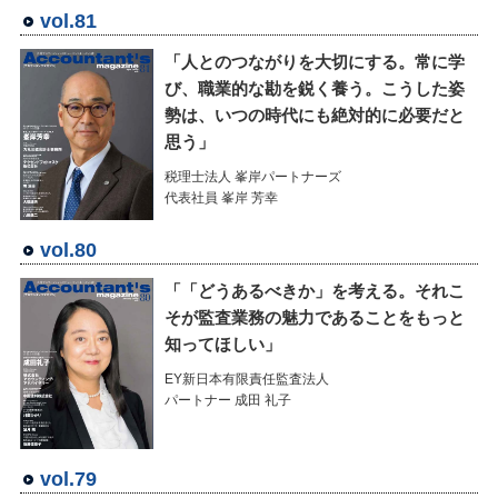
vol.81
「人とのつながりを大切にする。常に学
び、職業的な勘を鋭く養う。こうした姿
勢は、いつの時代にも絶対的に必要だと
思う」
税理士法人 峯岸パートナーズ
代表社員 峯岸 芳幸
vol.80
「「どうあるべきか」を考える。それこ
そが監査業務の魅力であることをもっと
知ってほしい」
EY新日本有限責任監査法人
パートナー 成田 礼子
vol.79