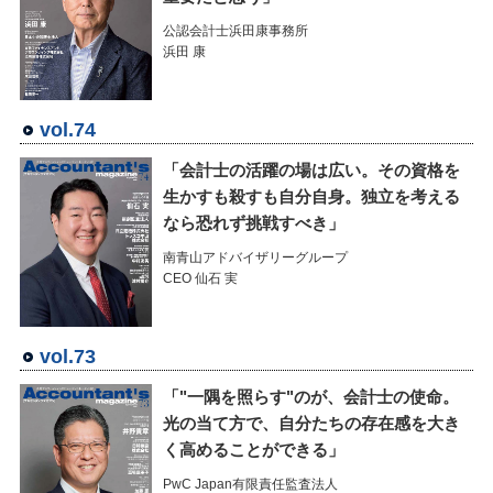
公認会計士浜田康事務所
浜田 康
vol.74
「会計士の活躍の場は広い。その資格を
生かすも殺すも自分自身。独立を考える
なら恐れず挑戦すべき」
南青山アドバイザリーグループ
CEO 仙石 実
vol.73
「"一隅を照らす"のが、会計士の使命。
光の当て方で、自分たちの存在感を大き
く高めることができる」
PwC Japan有限責任監査法人