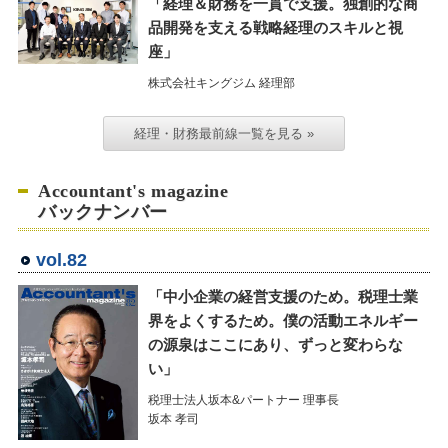
「経理＆財務を一貫で支援。独創的な商
品開発を支える戦略経理のスキルと視
座」
株式会社キングジム 経理部
経理・財務最前線一覧を見る »
Accountant's magazine
バックナンバー
vol.82
「中小企業の経営支援のため。税理士業
界をよくするため。僕の活動エネルギー
の源泉はここにあり、ずっと変わらな
い」
税理士法人坂本&パートナー 理事長
坂本 孝司