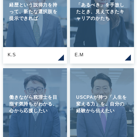
経歴という説得力を持
「あるべき」を手放し
って、新たな選択肢を
たとき、見えてきたキ
提示できれば
ャリアのかたち
K.S
E.M
働きながら税理士を目
USCPAが持つ「人生を
指す気持ちがわかる、
変える力」を、自分の
心から応援したい
経験から伝えたい