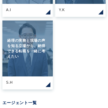
A.I
Y.K
経理の実務と現場の声
を知る立場から、納得
できる転職を一緒に考
えたい
S.H
エージェント一覧