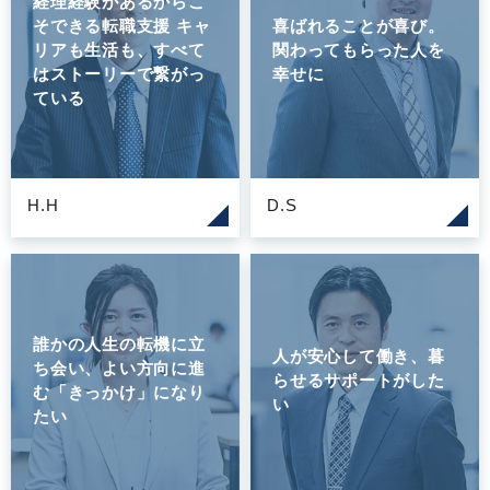
経理経験があるからこ
そできる転職支援 キャ
喜ばれることが喜び。
リアも生活も、すべて
関わってもらった人を
はストーリーで繋がっ
幸せに
ている
H.H
D.S
誰かの人生の転機に立
人が安心して働き、暮
ち会い、よい方向に進
らせるサポートがした
む「きっかけ」になり
い
たい