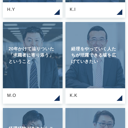
H.Y
K.I
20年かけて辿りついた
経理をやっていく人た
「求職者に寄り添う」
ちが活躍できる場を広
ということ
げていきたい
M.O
K.K