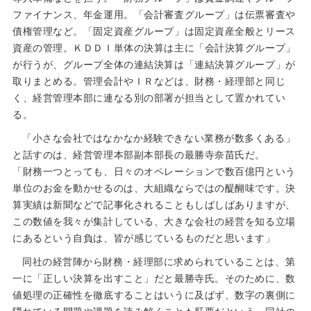
ファイナンス、年金運用。「会計審査グループ」は伝票審査や
債権管理など。「固定資産グループ」は固定資産全般とリース
資産の管理。ＫＤＤＩ単体の決算は主に「会計決算グループ」
が行うが、グループ全体の連結決算は「連結決算グループ」が
取りまとめる。管理会計やＩＲなどは、財務・経理部と同じ
く、経営管理本部に連なる別の部署が担当として置かれてい
る。
「小さな会社ではなかなか経験できない業務が数多くある」
と話すのは、経営管理本部副本部長の最勝寺奈苗氏だ。
「財務一つとっても、日々のオペレーションで数百億円という
単位のお金を動かせるのは、大組織ならではの醍醐味です。決
算実績は新聞などで記事化されることもしばしばありますが、
この数値を我々が集計している、大きな会社の経営を知る立場
にあるという自負は、皆が感じているものだと思います」
同社の経営陣から財務・経理部に求められていることは、第
一に「正しい決算を出すこと」だと最勝寺氏。そのために、数
値処理の正確性を徹底することはいうに及ばず、数字の裏側に