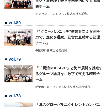
ェクト型経理で経営を機動的に支える精
鋭チーム」
テクセンドフォトマスク株式会社 経理部
vol.80
「"グローバルニッチ"事業を支える実務
力で、進化を継続。経営に直結する経理
チーム」
中国塗料株式会社 経理部
vol.79
「「明治ROESG®*」と海外展開を推進す
るグループ経営を、数字で支える精鋭チ
ーム」
明治ホールディングス株式会社 経営管理部
vol.78
「真のグローバルエクセレントカンパニ