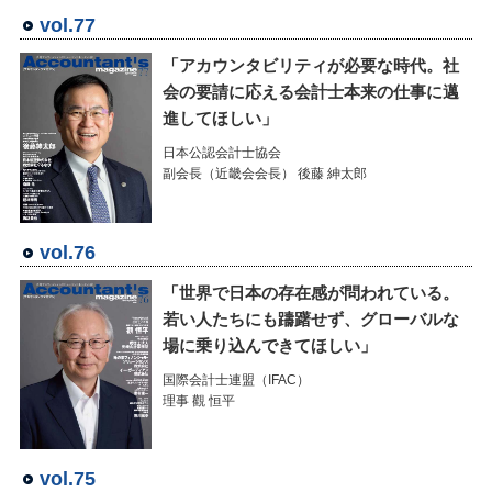
vol.77
「アカウンタビリティが必要な時代。社
会の要請に応える会計士本来の仕事に邁
進してほしい」
日本公認会計士協会
副会長（近畿会会長） 後藤 紳太郎
vol.76
「世界で日本の存在感が問われている。
若い人たちにも躊躇せず、グローバルな
場に乗り込んできてほしい」
国際会計士連盟（IFAC）
理事 觀 恒平
vol.75