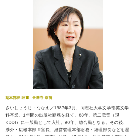
副本部長 理事
最勝寺 奈苗
さいしょうじ・ななえ／1987年3月、同志社大学文学部英文学
科卒業。1年間の出版社勤務を経て、88年、第二電電（現
KDDI）に一般職として入社。90年、総合職となる。その後、
渉外・広報本部IR室長、経営管理本部財務・経理部長などを歴