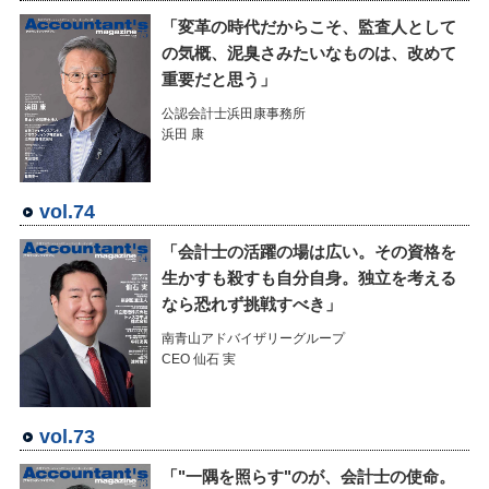
「変革の時代だからこそ、監査人として
の気概、泥臭さみたいなものは、改めて
重要だと思う」
公認会計士浜田康事務所
浜田 康
vol.74
「会計士の活躍の場は広い。その資格を
生かすも殺すも自分自身。独立を考える
なら恐れず挑戦すべき」
南青山アドバイザリーグループ
CEO 仙石 実
vol.73
「"一隅を照らす"のが、会計士の使命。