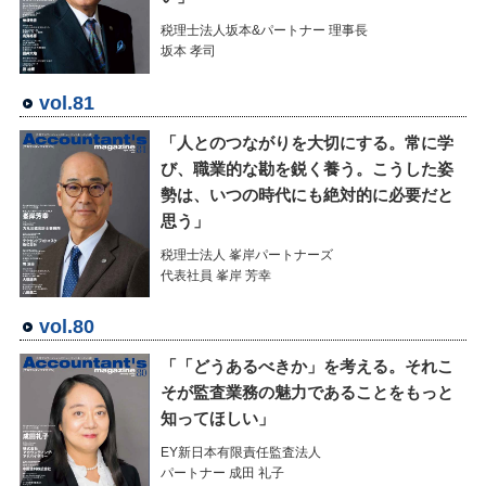
税理士法人坂本&パートナー 理事長
坂本 孝司
vol.81
「人とのつながりを大切にする。常に学
び、職業的な勘を鋭く養う。こうした姿
勢は、いつの時代にも絶対的に必要だと
思う」
税理士法人 峯岸パートナーズ
代表社員 峯岸 芳幸
vol.80
「「どうあるべきか」を考える。それこ
そが監査業務の魅力であることをもっと
知ってほしい」
EY新日本有限責任監査法人
パートナー 成田 礼子