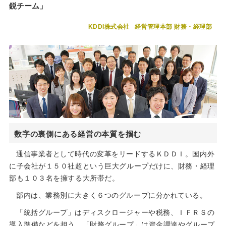
鋭チーム」
KDDI株式会社
経営管理本部 財務・経理部
数字の裏側にある経営の本質を掴む
通信事業者として時代の変革をリードするＫＤＤＩ。国内外
に子会社が１５０社超という巨大グループだけに、財務・経理
部も１０３名を擁する大所帯だ。
部内は、業務別に大きく６つのグループに分かれている。
「統括グループ」はディスクロージャーや税務、ＩＦＲＳの
導入準備などを担う。「財務グループ」は資金調達やグループ