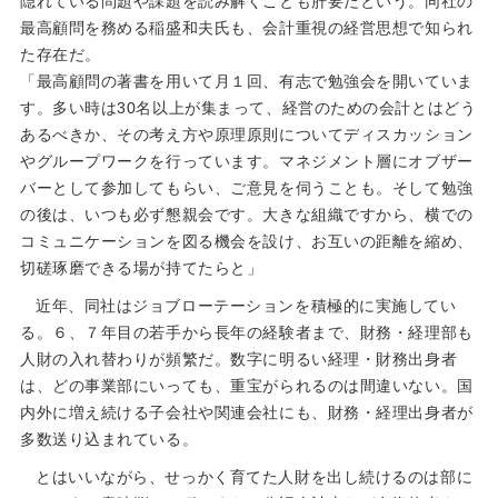
隠れている問題や課題を読み解くことも肝要だという。同社の
最高顧問を務める稲盛和夫氏も、会計重視の経営思想で知られ
た存在だ。
「最高顧問の著書を用いて月１回、有志で勉強会を開いていま
す。多い時は30名以上が集まって、経営のための会計とはどう
あるべきか、その考え方や原理原則についてディスカッション
やグループワークを行っています。マネジメント層にオブザー
バーとして参加してもらい、ご意見を伺うことも。そして勉強
の後は、いつも必ず懇親会です。大きな組織ですから、横での
コミュニケーションを図る機会を設け、お互いの距離を縮め、
切磋琢磨できる場が持てたらと」
近年、同社はジョブローテーションを積極的に実施してい
る。６、７年目の若手から長年の経験者まで、財務・経理部も
人財の入れ替わりが頻繁だ。数字に明るい経理・財務出身者
は、どの事業部にいっても、重宝がられるのは間違いない。国
内外に増え続ける子会社や関連会社にも、財務・経理出身者が
多数送り込まれている。
とはいいながら、せっかく育てた人財を出し続けるのは部に