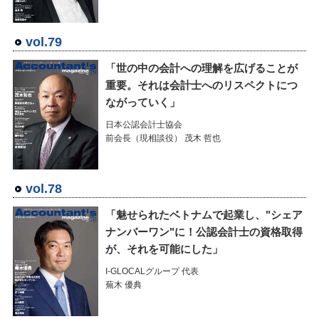
vol.79
「世の中の会計への理解を広げることが
重要。それは会計士へのリスペクトにつ
ながっていく」
日本公認会計士協会
前会長（現相談役） 茂木 哲也
vol.78
「魅せられたベトナムで起業し、"シェア
ナンバーワン"に！公認会計士の資格取得
が、それを可能にした」
I-GLOCALグループ 代表
蕪木 優典