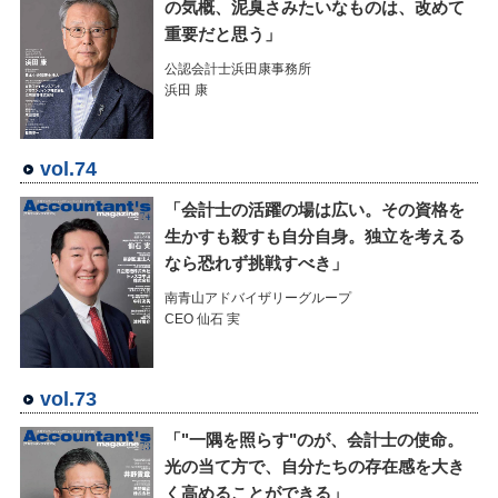
の気概、泥臭さみたいなものは、改めて
重要だと思う」
公認会計士浜田康事務所
浜田 康
vol.74
「会計士の活躍の場は広い。その資格を
生かすも殺すも自分自身。独立を考える
なら恐れず挑戦すべき」
南青山アドバイザリーグループ
CEO 仙石 実
vol.73
「"一隅を照らす"のが、会計士の使命。
光の当て方で、自分たちの存在感を大き
く高めることができる」