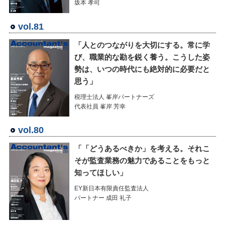
坂本 孝司
vol.81
「人とのつながりを大切にする。常に学
び、職業的な勘を鋭く養う。こうした姿
勢は、いつの時代にも絶対的に必要だと
思う」
税理士法人 峯岸パートナーズ
代表社員 峯岸 芳幸
vol.80
「「どうあるべきか」を考える。それこ
そが監査業務の魅力であることをもっと
知ってほしい」
EY新日本有限責任監査法人
パートナー 成田 礼子