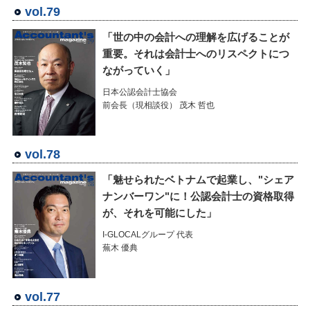
vol.79
「世の中の会計への理解を広げることが
重要。それは会計士へのリスペクトにつ
ながっていく」
日本公認会計士協会
前会長（現相談役） 茂木 哲也
vol.78
「魅せられたベトナムで起業し、"シェア
ナンバーワン"に！公認会計士の資格取得
が、それを可能にした」
I-GLOCALグループ 代表
蕪木 優典
vol.77