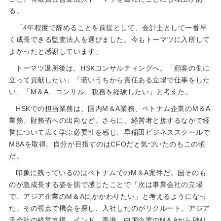
る。
「4年程度で辞めることを前提として、会計士として一番早
く成長できる監査法人を選びました。今もトーマツに入所して
よかったと感謝しています」
トーマツ退所後は、HSKコンサルティングへ。「顧客の側に
立って貢献したい」「若いうちから責任ある立場で仕事をした
い」「M＆A、コンサル、税務を経験したい」と考えた。
HSKでの担当業務は、国内M＆A業務、ベトナム企業のM＆A
業務、財務省への出向など。さらに、経営者と接するなかで経
営について広く学ぶ必要性を感じ、早稲田ビジネススクールで
MBAを取得。自分が目指すのはCFOだと気づいたのもこの頃
だ。
印象に残っているのはベトナムでのM＆A案件だ。国そのも
のが急成長する姿を肌で感じたことで「次は事業会社の立場
で、アジア企業のM＆Aにかかわりたい」と考えるようになっ
た。その視点で機会を探し、入社したのがリクルート。アジア
子会社の経営支援、インド、香港、中国企業のM＆AからPMI