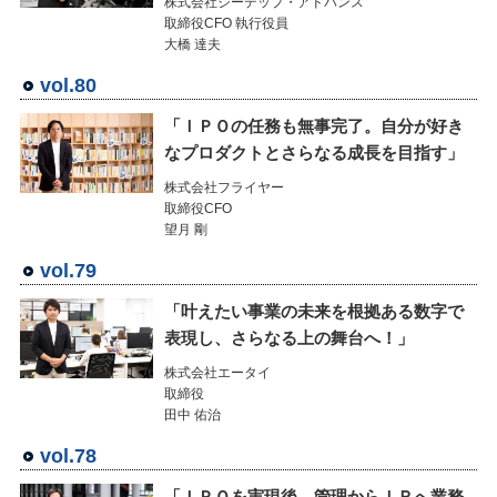
株式会社ジーデップ・アドバンス
取締役CFO 執行役員
大橋 達夫
vol.80
「ＩＰＯの任務も無事完了。自分が好き
なプロダクトとさらなる成長を目指す」
株式会社フライヤー
取締役CFO
望月 剛
vol.79
「叶えたい事業の未来を根拠ある数字で
表現し、さらなる上の舞台へ！」
株式会社エータイ
取締役
田中 佑治
vol.78
「ＩＰＯを実現後、管理からＩＲへ業務