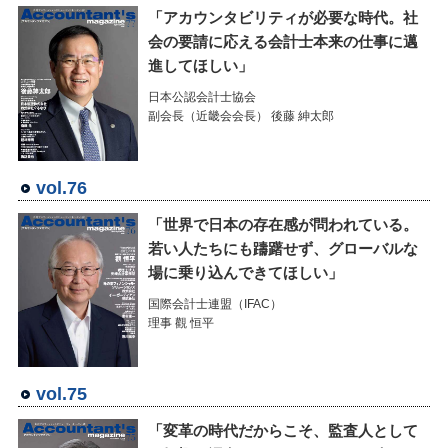
「アカウンタビリティが必要な時代。社
会の要請に応える会計士本来の仕事に邁
進してほしい」
日本公認会計士協会
副会長（近畿会会長） 後藤 紳太郎
vol.76
「世界で日本の存在感が問われている。
若い人たちにも躊躇せず、グローバルな
場に乗り込んできてほしい」
国際会計士連盟（IFAC）
理事 觀 恒平
vol.75
「変革の時代だからこそ、監査人として