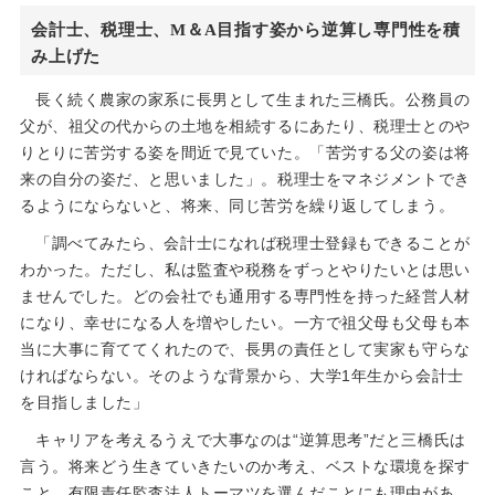
会計士、税理士、M＆A目指す姿から逆算し専門性を積
み上げた
長く続く農家の家系に長男として生まれた三橋氏。公務員の
父が、祖父の代からの土地を相続するにあたり、税理士とのや
りとりに苦労する姿を間近で見ていた。「苦労する父の姿は将
来の自分の姿だ、と思いました」。税理士をマネジメントでき
るようにならないと、将来、同じ苦労を繰り返してしまう。
「調べてみたら、会計士になれば税理士登録もできることが
わかった。ただし、私は監査や税務をずっとやりたいとは思い
ませんでした。どの会社でも通用する専門性を持った経営人材
になり、幸せになる人を増やしたい。一方で祖父母も父母も本
当に大事に育ててくれたので、長男の責任として実家も守らな
ければならない。そのような背景から、大学1年生から会計士
を目指しました」
キャリアを考えるうえで大事なのは“逆算思考”だと三橋氏は
言う。将来どう生きていきたいのか考え、ベストな環境を探す
こと。有限責任監査法人トーマツを選んだことにも理由があ