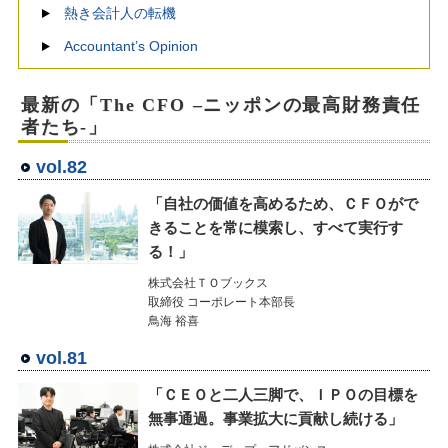
熱き会計人の転機
Accountant’s Opinion
最新の「The CFO –ニッポンの最高財務責任
者たち-」
vol.82
「自社の価値を高めるため、ＣＦＯがで
きることを常に模索し、すべて実行す
る！」
株式会社ＴＯブックス
取締役 コーポレート本部長
鳥海 裕喜
vol.81
「ＣＥＯと二人三脚で、ＩＰＯの目標を
無事通過。事業拡大に貢献し続ける」