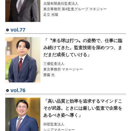
太陽有限責任監査法人
東京事務所 第4監査グループ マネジャー
足立 光陽
vol.77
「〝来る球は打つ〟の姿勢で、仕事に臨
み続けてきた。監査技術を深めつつ、ま
だまだ成長していける」
三優監査法人
東京事務所 マネージャー
齋藤 光
vol.76
「高い品質と効率を追求するマインドこ
そが武器。ときには厳しい監査で企業を
あるべき姿へ導く」
仰星監査法人
シニアマネージャー