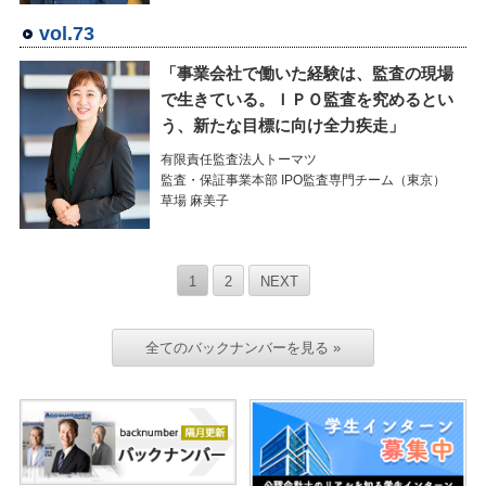
vol.73
「事業会社で働いた経験は、監査の現場
で生きている。ＩＰＯ監査を究めるとい
う、新たな目標に向け全力疾走」
有限責任監査法人トーマツ
監査・保証事業本部 IPO監査専門チーム（東京）
草場 麻美子
1
2
NEXT
全てのバックナンバーを見る »