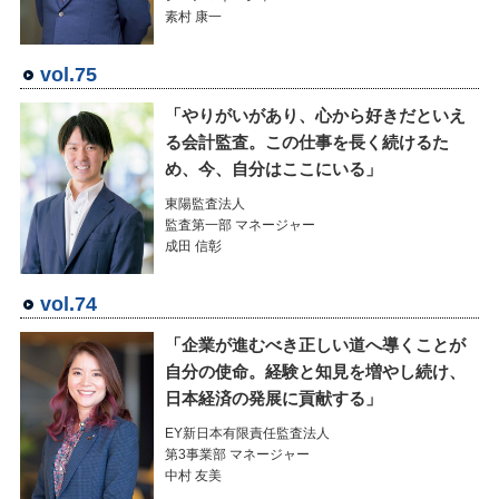
素村 康一
vol.75
「やりがいがあり、心から好きだといえ
る会計監査。この仕事を長く続けるた
め、今、自分はここにいる」
東陽監査法人
監査第一部 マネージャー
成田 信彰
vol.74
「企業が進むべき正しい道へ導くことが
自分の使命。経験と知見を増やし続け、
日本経済の発展に貢献する」
EY新日本有限責任監査法人
第3事業部 マネージャー
中村 友美