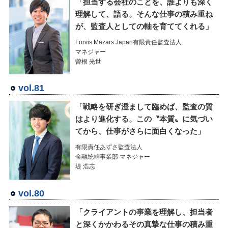
「担当する会社のことを、誰よりも深く
理解して、語る。そんな仕事の積み重ね
が、監査人としての軸を育ててくれる」
Forvis Mazars Japan有限責任監査法人
マネジャー
曽根 光世
vol.81
「戦略を研ぎ澄まして臨めば、監査の質
はより進化する。この〝本質〟に気づい
てから、仕事がさらに面白くなった」
有限責任あずさ監査法人
金融統轄事業部 マネジャー
堤 浩志
vol.80
「クライアントの事業を理解し、担当者
と深くかかわるその真摯な仕事の積み重