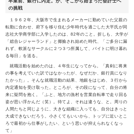
卒業前、銀行に内定。が、そこから始まった会計士へ
の挑戦
１９６２年、大阪市で生まれるメーカーに勤めていた父親の
転勤に合わせ、府下を移り住む少年時代を過ごした大平氏が同
志社大学商学部に入学したのは、82年のこと。折しも、大学が
「総合レジャーランド」と揶揄され始めた時代、「ご多分に漏
れず、軟派なサークルに２つ３つ所属して、バイトに明け暮れ
る毎日」を送る。
就職活動を始めたのは、４年生になってから。「真剣に将来
の事を考えていた訳ではなかったが、なぜだか、銀行員になり
たかった」。そんな就職活動の結果、地銀をはじめ、３行から
内定通知を受け取った。ところが、その段になって、自分の将
来に疑問を抱く。「ふと、地方の漁村を営業自転車で走り回る
姿が思い浮かんだ（笑）。待てよ、それは違うな、と。周りの
人間たちと同じように、大きな組織に入っても、自分はきっと
大成できないだろう。小さくてもいいから、トップに近いとこ
ろで最初から仕事がしたい、という思いが抑えられなくなっ
て」