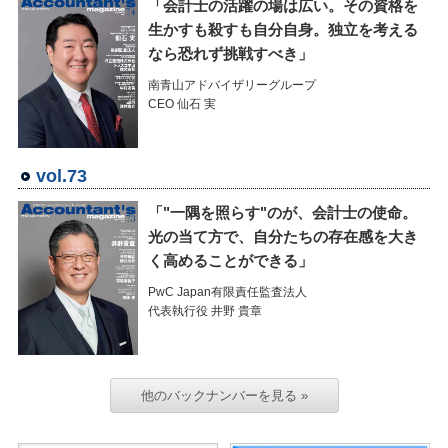
「会計士の活躍の場は広い。その資格を
生かすも殺すも自分自身。独立を考える
なら恐れず挑戦すべき」
南青山アドバイザリーグループ
CEO 仙石 実
vol.73
「"一隅を照らす"のが、会計士の使命。
光の当て方で、自分たちの存在感を大き
く高めることができる」
PwC Japan有限責任監査法人
代表執行役 井野 貴章
他のバックナンバーを見る »