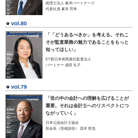
税理士法人 峯岸パートナーズ
代表社員 峯岸 芳幸
vol.80
「「どうあるべきか」を考える。それこ
そが監査業務の魅力であることをもっと
知ってほしい」
EY新日本有限責任監査法人
パートナー 成田 礼子
vol.79
「世の中の会計への理解を広げることが
重要。それは会計士へのリスペクトにつ
ながっていく」
日本公認会計士協会
前会長（現相談役） 茂木 哲也