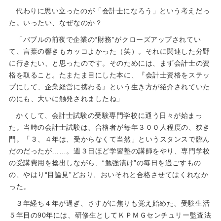
代わりに思い立ったのが「会計士になろう」という考えだっ
た。いったい、なぜなのか？
「バブルの前夜で企業の“財務”がクローズアップされてい
て、言葉の響きもカッコよかった（笑）。それに関連した分野
に行きたい、と思ったのです。そのためには、まず会計士の資
格を取ること。たまたま目にした本に、『会計士資格をステッ
プにして、企業経営に携わる』という生き方が紹介されていた
のにも、大いに触発されましたね」
かくして、会計士試験の受験専門学校に通う日々が始まっ
た。当時の会計士試験は、合格者が毎年３００人程度の、狭き
門。「３、４年は、受からなくて当然」というスタンスで臨ん
だのだったが……。週３日ほど学習塾の講師をやり、専門学校
の受講費用を捻出しながら、“勉強漬け”の毎日を過ごすもの
の、やはり“目論見”どおり、おいそれと合格させてはくれなか
った。
３年経ち４年が過ぎ、さすがに焦りも覚え始めた、受験生活
５年目の90年には、研修生としてＫＰＭＧセンチュリー監査法