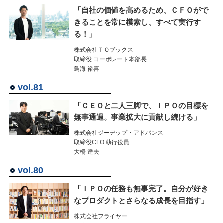
「自社の価値を高めるため、ＣＦＯがで
きることを常に模索し、すべて実行す
る！」
株式会社ＴＯブックス
取締役 コーポレート本部長
鳥海 裕喜
vol.81
「ＣＥＯと二人三脚で、ＩＰＯの目標を
無事通過。事業拡大に貢献し続ける」
株式会社ジーデップ・アドバンス
取締役CFO 執行役員
大橋 達夫
vol.80
「ＩＰＯの任務も無事完了。自分が好き
なプロダクトとさらなる成長を目指す」
株式会社フライヤー