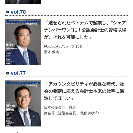
vol.78
「魅せられたベトナムで起業し、"シェア
ナンバーワン"に！公認会計士の資格取得
が、それを可能にした」
I-GLOCALグループ 代表
蕪木 優典
vol.77
「アカウンタビリティが必要な時代。社
会の要請に応える会計士本来の仕事に邁
進してほしい」
日本公認会計士協会
副会長（近畿会会長） 後藤 紳太郎