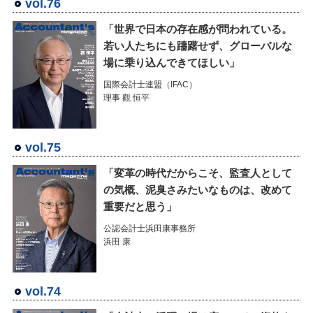
vol.76
「世界で日本の存在感が問われている。
若い人たちにも躊躇せず、グローバルな
場に乗り込んできてほしい」
国際会計士連盟（IFAC）
理事 觀 恒平
vol.75
「変革の時代だからこそ、監査人として
の気概、泥臭さみたいなものは、改めて
重要だと思う」
公認会計士浜田康事務所
浜田 康
vol.74