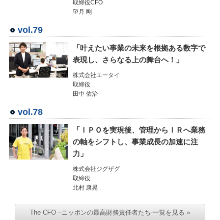
取締役CFO
望月 剛
vol.79
「叶えたい事業の未来を根拠ある数字で
表現し、さらなる上の舞台へ！」
株式会社エータイ
取締役
田中 佑治
vol.78
「ＩＰＯを実現後、管理からＩＲへ業務
の軸をシフトし、事業成長の加速に注
力」
株式会社ジグザグ
取締役
北村 康晃
The CFO –ニッポンの最高財務責任者たち-一覧を見る »