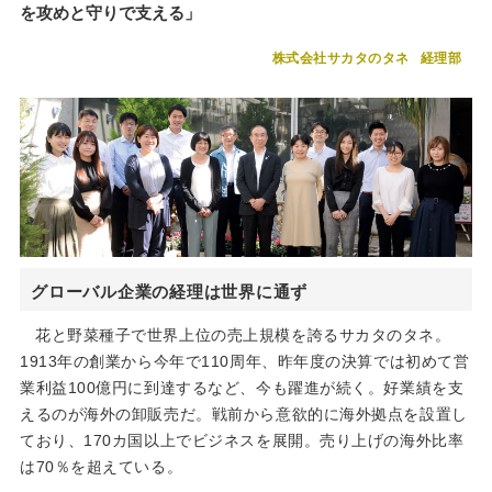
を攻めと守りで支える」
株式会社サカタのタネ
経理部
グローバル企業の経理は世界に通ず
花と野菜種子で世界上位の売上規模を誇るサカタのタネ。
1913年の創業から今年で110周年、昨年度の決算では初めて営
業利益100億円に到達するなど、今も躍進が続く。好業績を支
えるのが海外の卸販売だ。戦前から意欲的に海外拠点を設置し
ており、170カ国以上でビジネスを展開。売り上げの海外比率
は70％を超えている。