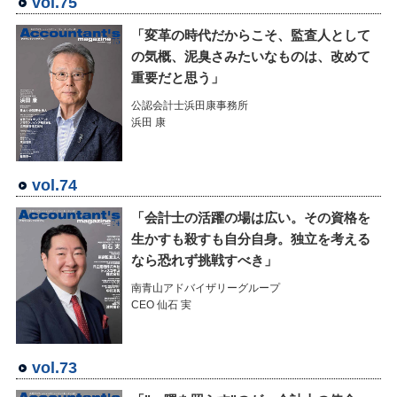
vol.75
「変革の時代だからこそ、監査人として
の気概、泥臭さみたいなものは、改めて
重要だと思う」
公認会計士浜田康事務所
浜田 康
vol.74
「会計士の活躍の場は広い。その資格を
生かすも殺すも自分自身。独立を考える
なら恐れず挑戦すべき」
南青山アドバイザリーグループ
CEO 仙石 実
vol.73