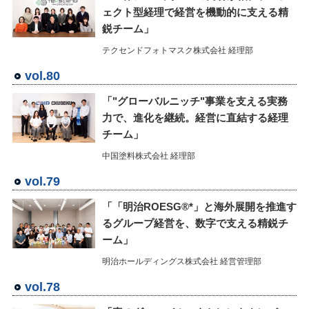
ェクト型経理で経営を機動的に支える精
鋭チーム」
テクセンドフォトマスク株式会社 経理部
vol.80
「"グローバルニッチ"事業を支える実務
力で、進化を継続。経営に直結する経理
チーム」
中国塗料株式会社 経理部
vol.79
「「明治ROESG®*」と海外展開を推進す
るグループ経営を、数字で支える精鋭チ
ーム」
明治ホールディングス株式会社 経営管理部
vol.78