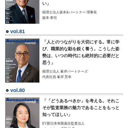
い」
税理士法人坂本&パートナー 理事長
坂本 孝司
vol.81
「人とのつながりを大切にする。常に学
び、職業的な勘を鋭く養う。こうした姿
勢は、いつの時代にも絶対的に必要だと
思う」
税理士法人 峯岸パートナーズ
代表社員 峯岸 芳幸
vol.80
「「どうあるべきか」を考える。それこ
そが監査業務の魅力であることをもっと
知ってほしい」
EY新日本有限責任監査法人