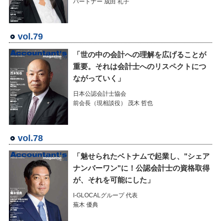
パートナー 成田 礼子
vol.79
「世の中の会計への理解を広げることが
重要。それは会計士へのリスペクトにつ
ながっていく」
日本公認会計士協会
前会長（現相談役） 茂木 哲也
vol.78
「魅せられたベトナムで起業し、"シェア
ナンバーワン"に！公認会計士の資格取得
が、それを可能にした」
I-GLOCALグループ 代表
蕪木 優典