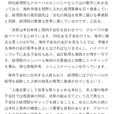
同社経理部もグローバルカンパニーならではの数字に向き合
っており、海外市場を視野に入れた経理業務を日々推進してい
る。経理部長の星武徳氏は「当社の商品を世界に届ける事業部
と同様、経理部の業務も世界に通じているのです」と語る。
「決算は本社単体と国内子会社を合わせつつ、グループの連
結ベースでまとめています。35社ある子会社のうち、海外に拠
点を置くのが27社。海外子会社の会計を見るうえでは、準拠す
る海外の会計基準を踏まえなければなりませんし、ハイパーイ
ンフレ下にある子会社もあり、会計処理も複雑さが増す一方で
す。経理部のメンバーも海外の主要拠点と頻繁にミーティング
を重ね、密な情報共有、コミュニケーションを行っています」
海外子会社に出向する人材もおり、経理部にはグローバルの
経理を経験した人材の知見が着実に集積されているという。
「上場企業として決算を取りまとめる本社と、非上場の海外
子会社では投資家の対応、決算の組み立てという点で異なり、
子会社の経理部がギャップを感じることも。ゆえに出向人材に
は本社と海外の橋渡しという重要な役割があります。グローバ