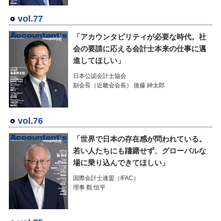
vol.77
「アカウンタビリティが必要な時代。社
会の要請に応える会計士本来の仕事に邁
進してほしい」
日本公認会計士協会
副会長（近畿会会長） 後藤 紳太郎
vol.76
「世界で日本の存在感が問われている。
若い人たちにも躊躇せず、グローバルな
場に乗り込んできてほしい」
国際会計士連盟（IFAC）
理事 觀 恒平