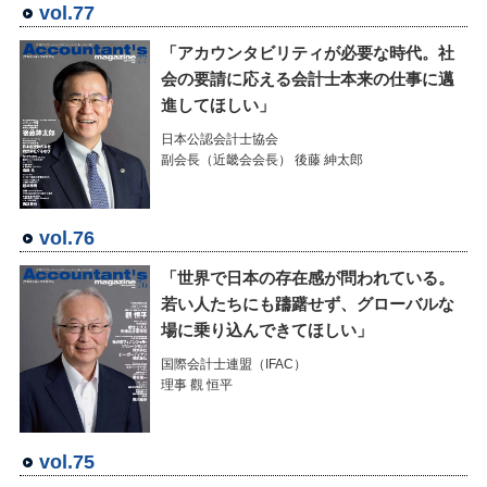
vol.77
「アカウンタビリティが必要な時代。社
会の要請に応える会計士本来の仕事に邁
進してほしい」
日本公認会計士協会
副会長（近畿会会長） 後藤 紳太郎
vol.76
「世界で日本の存在感が問われている。
若い人たちにも躊躇せず、グローバルな
場に乗り込んできてほしい」
国際会計士連盟（IFAC）
理事 觀 恒平
vol.75