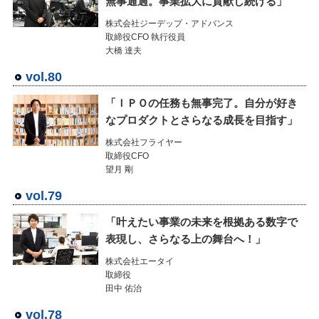
無事通過。事業拡大に貢献し続ける」
株式会社ジーデップ・アドバンス
取締役CFO 執行役員
大橋 達夫
vol.80
「ＩＰＯの任務も無事完了。自分が好き
なプロダクトとさらなる成長を目指す」
株式会社フライヤー
取締役CFO
望月 剛
vol.79
「叶えたい事業の未来を根拠ある数字で
表現し、さらなる上の舞台へ！」
株式会社エータイ
取締役
田中 佑治
vol.78