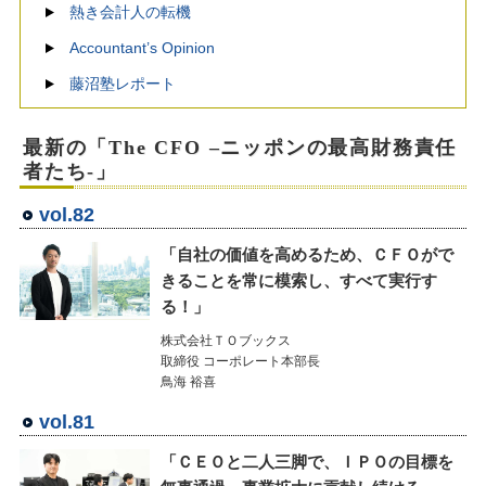
熱き会計人の転機
Accountant’s Opinion
藤沼塾レポート
最新の「The CFO –ニッポンの最高財務責任
者たち-」
vol.82
「自社の価値を高めるため、ＣＦＯがで
きることを常に模索し、すべて実行す
る！」
株式会社ＴＯブックス
取締役 コーポレート本部長
鳥海 裕喜
vol.81
「ＣＥＯと二人三脚で、ＩＰＯの目標を