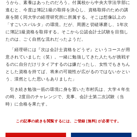
うから、素養はあったのだろう。付属校から中央大学法学部に
進むと、今度は簿記1級の取得を決心し、資格取得のための講
座を開く同大学の経理研究所に所属する。そこは想像以上の
「すごいスパルタ」の環境。だが、周囲と切磋琢磨し、1年次
に簿記1級資格を取得する。そこから公認会計士試験を目指し
たのは、ごく自然な流れだったようだ。
「経理研には『次は会計士資格をどうぞ』というコースが用
意されていました（笑）。一緒に勉強してきた人たちが挑戦す
るのに自分だけリタイアするのは嫌だったし、女性でもきちん
とした資格を持てば、将来の可能性が広がるのではないかとい
う、漠然とした思いもありました」
引き続き勉強一筋の環境に身を置いた市村氏は、大学４年生
の時、2度目のチャレンジで、見事、会計士第二次試験（当
時）に合格を果たす。
この記事の続きを閲覧するには、ご登録 [無料] が必要です。