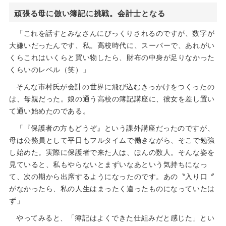
頑張る母に倣い簿記に挑戦。会計士となる
「これを話すとみなさんにびっくりされるのですが、数字が
大嫌いだったんです、私。高校時代に、スーパーで、あれがい
くらこれはいくらと買い物したら、財布の中身が足りなかった
くらいのレベル（笑）」
そんな市村氏が会計の世界に飛び込むきっかけをつくったの
は、母親だった。娘の通う高校の簿記講座に、彼女を差し置い
て通い始めたのである。
「『保護者の方もどうぞ』という課外講座だったのですが、
母は公務員として平日もフルタイムで働きながら、そこで勉強
し始めた。実際に保護者で来た人は、ほんの数人。そんな姿を
見ていると、私もやらないとまずいなあという気持ちになっ
て、次の期から出席するようになったのです。あの〝入り口〞
がなかったら、私の人生はまったく違ったものになっていたは
ず」
やってみると、「簿記はよくできた仕組みだと感じた」とい