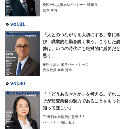
税理士法人坂本&パートナー 理事長
坂本 孝司
vol.81
「人とのつながりを大切にする。常に学
び、職業的な勘を鋭く養う。こうした姿
勢は、いつの時代にも絶対的に必要だと
思う」
税理士法人 峯岸パートナーズ
代表社員 峯岸 芳幸
vol.80
「「どうあるべきか」を考える。それこ
そが監査業務の魅力であることをもっと
知ってほしい」
EY新日本有限責任監査法人
パートナー 成田 礼子