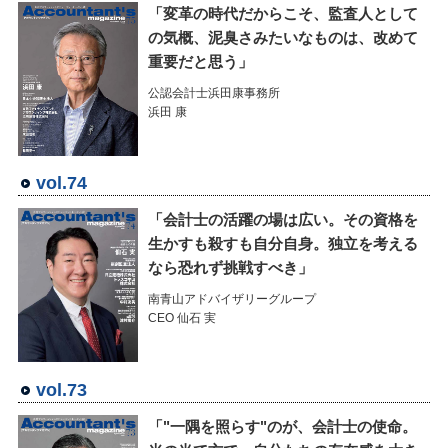
「変革の時代だからこそ、監査人として
の気概、泥臭さみたいなものは、改めて
重要だと思う」
公認会計士浜田康事務所
浜田 康
vol.74
「会計士の活躍の場は広い。その資格を
生かすも殺すも自分自身。独立を考える
なら恐れず挑戦すべき」
南青山アドバイザリーグループ
CEO 仙石 実
vol.73
「"一隅を照らす"のが、会計士の使命。