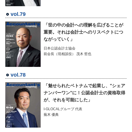
vol.79
「世の中の会計への理解を広げることが
重要。それは会計士へのリスペクトにつ
ながっていく」
日本公認会計士協会
前会長（現相談役） 茂木 哲也
vol.78
「魅せられたベトナムで起業し、"シェア
ナンバーワン"に！公認会計士の資格取得
が、それを可能にした」
I-GLOCALグループ 代表
蕪木 優典