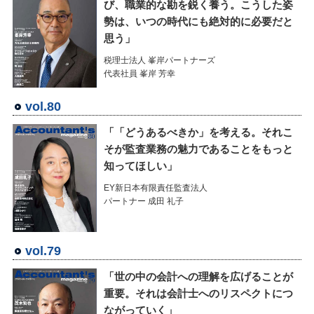
び、職業的な勘を鋭く養う。こうした姿
勢は、いつの時代にも絶対的に必要だと
思う」
税理士法人 峯岸パートナーズ
代表社員 峯岸 芳幸
vol.80
「「どうあるべきか」を考える。それこ
そが監査業務の魅力であることをもっと
知ってほしい」
EY新日本有限責任監査法人
パートナー 成田 礼子
vol.79
「世の中の会計への理解を広げることが
重要。それは会計士へのリスペクトにつ
ながっていく」