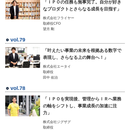
「ＩＰＯの任務も無事完了。自分が好き
なプロダクトとさらなる成長を目指す」
株式会社フライヤー
取締役CFO
望月 剛
vol.79
「叶えたい事業の未来を根拠ある数字で
表現し、さらなる上の舞台へ！」
株式会社エータイ
取締役
田中 佑治
vol.78
「ＩＰＯを実現後、管理からＩＲへ業務
の軸をシフトし、事業成長の加速に注
力」
株式会社ジグザグ
取締役