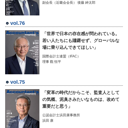
副会長（近畿会会長） 後藤 紳太郎
vol.76
「世界で日本の存在感が問われている。
若い人たちにも躊躇せず、グローバルな
場に乗り込んできてほしい」
国際会計士連盟（IFAC）
理事 觀 恒平
vol.75
「変革の時代だからこそ、監査人として
の気概、泥臭さみたいなものは、改めて
重要だと思う」
公認会計士浜田康事務所
浜田 康