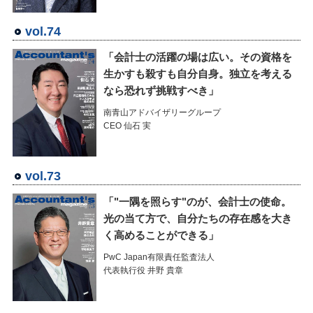
vol.74
「会計士の活躍の場は広い。その資格を
生かすも殺すも自分自身。独立を考える
なら恐れず挑戦すべき」
南青山アドバイザリーグループ
CEO 仙石 実
vol.73
「"一隅を照らす"のが、会計士の使命。
光の当て方で、自分たちの存在感を大き
く高めることができる」
PwC Japan有限責任監査法人
代表執行役 井野 貴章