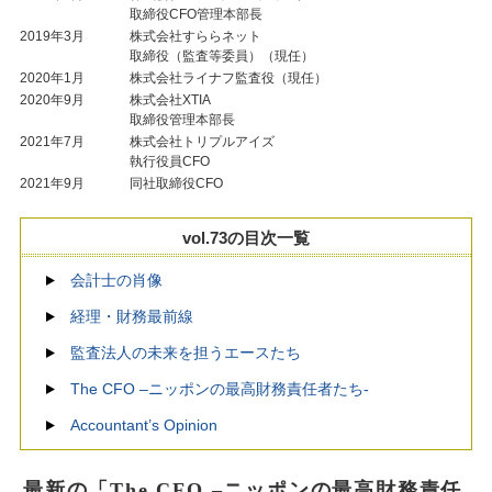
取締役CFO管理本部長
2019年3月
株式会社すららネット
取締役（監査等委員）（現任）
2020年1月
株式会社ライナフ監査役（現任）
2020年9月
株式会社XTIA
取締役管理本部長
2021年7月
株式会社トリプルアイズ
執行役員CFO
2021年9月
同社取締役CFO
vol.73の目次一覧
会計士の肖像
経理・財務最前線
監査法人の未来を担うエースたち
The CFO –ニッポンの最高財務責任者たち-
Accountant’s Opinion
最新の「The CFO –ニッポンの最高財務責任