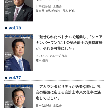
日本公認会計士協会
前会長（現相談役） 茂木 哲也
vol.78
「魅せられたベトナムで起業し、"シェア
ナンバーワン"に！公認会計士の資格取得
が、それを可能にした」
I-GLOCALグループ 代表
蕪木 優典
vol.77
「アカウンタビリティが必要な時代。社
会の要請に応える会計士本来の仕事に邁
進してほしい」
日本公認会計士協会