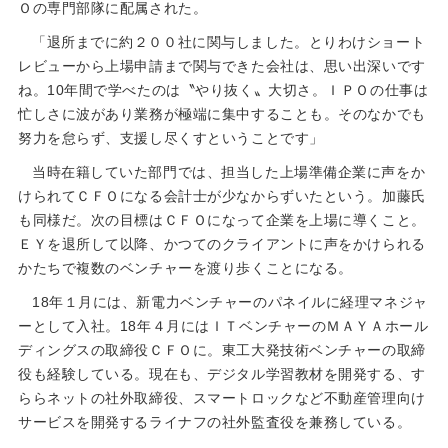
Ｏの専門部隊に配属された。
「退所までに約２００社に関与しました。とりわけショート
レビューから上場申請まで関与できた会社は、思い出深いです
ね。10年間で学べたのは〝やり抜く〟大切さ。ＩＰＯの仕事は
忙しさに波があり業務が極端に集中することも。そのなかでも
努力を怠らず、支援し尽くすということです」
当時在籍していた部門では、担当した上場準備企業に声をか
けられてＣＦＯになる会計士が少なからずいたという。加藤氏
も同様だ。次の目標はＣＦＯになって企業を上場に導くこと。
ＥＹを退所して以降、かつてのクライアントに声をかけられる
かたちで複数のベンチャーを渡り歩くことになる。
18年１月には、新電力ベンチャーのパネイルに経理マネジャ
ーとして入社。18年４月にはＩＴベンチャーのＭＡＹＡホール
ディングスの取締役ＣＦＯに。東工大発技術ベンチャーの取締
役も経験している。現在も、デジタル学習教材を開発する、す
ららネットの社外取締役、スマートロックなど不動産管理向け
サービスを開発するライナフの社外監査役を兼務している。