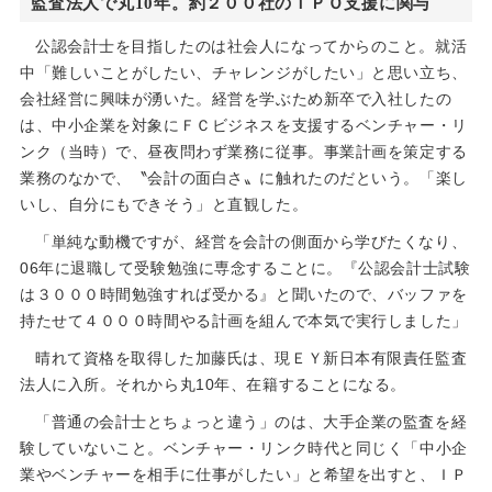
監査法人で丸10年。約２００社のＩＰＯ支援に関与
公認会計士を目指したのは社会人になってからのこと。就活
中「難しいことがしたい、チャレンジがしたい」と思い立ち、
会社経営に興味が湧いた。経営を学ぶため新卒で入社したの
は、中小企業を対象にＦＣビジネスを支援するベンチャー・リ
ンク（当時）で、昼夜問わず業務に従事。事業計画を策定する
業務のなかで、〝会計の面白さ〟に触れたのだという。「楽し
いし、自分にもできそう」と直観した。
「単純な動機ですが、経営を会計の側面から学びたくなり、
06年に退職して受験勉強に専念することに。『公認会計士試験
は３０００時間勉強すれば受かる』と聞いたので、バッファを
持たせて４０００時間やる計画を組んで本気で実行しました」
晴れて資格を取得した加藤氏は、現ＥＹ新日本有限責任監査
法人に入所。それから丸10年、在籍することになる。
「普通の会計士とちょっと違う」のは、大手企業の監査を経
験していないこと。ベンチャー・リンク時代と同じく「中小企
業やベンチャーを相手に仕事がしたい」と希望を出すと、ＩＰ