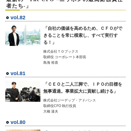
者たち-」
vol.82
「自社の価値を高めるため、ＣＦＯがで
きることを常に模索し、すべて実行す
る！」
株式会社ＴＯブックス
取締役 コーポレート本部長
鳥海 裕喜
vol.81
「ＣＥＯと二人三脚で、ＩＰＯの目標を
無事通過。事業拡大に貢献し続ける」
株式会社ジーデップ・アドバンス
取締役CFO 執行役員
大橋 達夫
vol.80