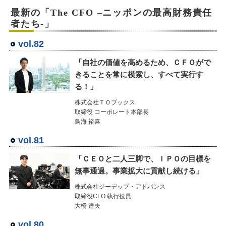
最新の「The CFO –ニッポンの最高財務責任
者たち-」
vol.82
「自社の価値を高めるため、ＣＦＯがで
きることを常に模索し、すべて実行す
る！」
株式会社ＴＯブックス
取締役 コーポレート本部長
鳥海 裕喜
vol.81
「ＣＥＯと二人三脚で、ＩＰＯの目標を
無事通過。事業拡大に貢献し続ける」
株式会社ジーデップ・アドバンス
取締役CFO 執行役員
大橋 達夫
vol.80