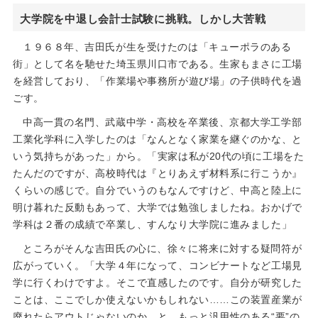
大学院を中退し会計士試験に挑戦。しかし大苦戦
１９６８年、吉田氏が生を受けたのは「キューポラのある
街」として名を馳せた埼玉県川口市である。生家もまさに工場
を経営しており、「作業場や事務所が遊び場」の子供時代を過
ごす。
中高一貫の名門、武蔵中学・高校を卒業後、京都大学工学部
工業化学科に入学したのは「なんとなく家業を継ぐのかな、と
いう気持ちがあった」から。「実家は私が20代の頃に工場をた
たんだのですが、高校時代は『とりあえず材料系に行こうか』
くらいの感じで。自分でいうのもなんですけど、中高と陸上に
明け暮れた反動もあって、大学では勉強しましたね。おかげで
学科は２番の成績で卒業し、すんなり大学院に進みました」
ところがそんな吉田氏の心に、徐々に将来に対する疑問符が
広がっていく。「大学４年になって、コンビナートなど工場見
学に行くわけですよ。そこで直感したのです。自分が研究した
ことは、ここでしか使えないかもしれない……この装置産業が
廃れたらアウトじゃないのか、と。もっと汎用性のある“要”の