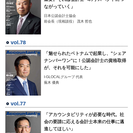
ながっていく」
日本公認会計士協会
前会長（現相談役） 茂木 哲也
vol.78
「魅せられたベトナムで起業し、"シェア
ナンバーワン"に！公認会計士の資格取得
が、それを可能にした」
I-GLOCALグループ 代表
蕪木 優典
vol.77
「アカウンタビリティが必要な時代。社
会の要請に応える会計士本来の仕事に邁
進してほしい」