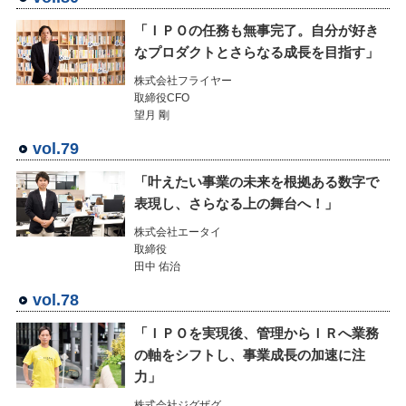
「ＩＰＯの任務も無事完了。自分が好き
なプロダクトとさらなる成長を目指す」
株式会社フライヤー
取締役CFO
望月 剛
vol.79
「叶えたい事業の未来を根拠ある数字で
表現し、さらなる上の舞台へ！」
株式会社エータイ
取締役
田中 佑治
vol.78
「ＩＰＯを実現後、管理からＩＲへ業務
の軸をシフトし、事業成長の加速に注
力」
株式会社ジグザグ