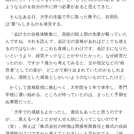
ようなものを自分の中に持つ必要があると思えてきた」
そんなある日、大学の生協で手に取った冊子に、吉田氏
は“要”らしきものを発見する。
「会計士の合格体験集に、高校の陸上部の先輩が載っていた
んですね。それを読んで、会計士の資格があればどこでも使え
るのではないか、とこれも直感したわけです。会計士になりた
いというより、経営チックなことがやりたかった。なぜ経営だ
ったのか、ですか？後から考えてみると、父や祖父などの“経
営者”としての姿が、どこかで刷り込まれていたのかもしれま
せん。漠然とした感覚としかいいようのないものでしたけど」
かくして資格取得に挑むべく、大学院を１年で休学し、専門
学校に通い始める。ところが待っていたのは、まったく予期せ
ぬ事態だった。
「大学での成績もよかったし、過信もあったと思うのです
が……覚えるべきことがぜんぜん頭に入ってこないのです
（笑）。例えば『株式会社の特徴は間接有限責任と株式の自由
譲渡性の２つですから覚えてください』と言われても、『何