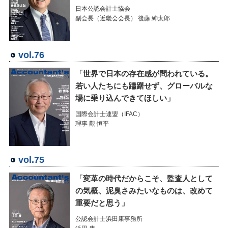
日本公認会計士協会
副会長（近畿会会長） 後藤 紳太郎
vol.76
「世界で日本の存在感が問われている。
若い人たちにも躊躇せず、グローバルな
場に乗り込んできてほしい」
国際会計士連盟（IFAC）
理事 觀 恒平
vol.75
「変革の時代だからこそ、監査人として
の気概、泥臭さみたいなものは、改めて
重要だと思う」
公認会計士浜田康事務所