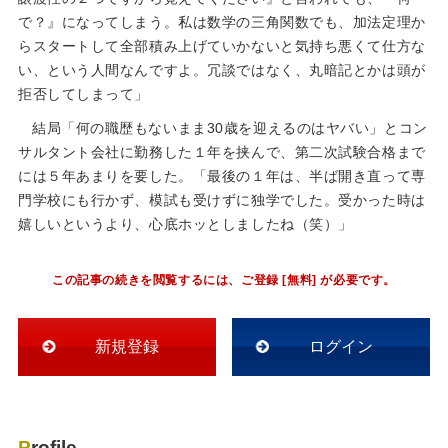
で？』になってしまう。私は数学の三角関数でも、加法定理か
らスタートして全部積み上げていかないと気持ち悪くて仕方な
い、という人間なんですよ。冗談ではなく、丸暗記とかは頭が
拒否してしまって」
結局「何の職歴もないまま30歳を迎えるのはヤバい」とコン
サルタント会社に勤務した１年を挟んで、第二次試験合格まで
には５年あまりを要した。「最後の１年は、半ば開き直って専
門学校にも行かず、模試も受けずに独学でした。受かった時は
嬉しいというより、心底ホッとしましたね（笑）」
この記事の続きを閲覧するには、ご登録 [無料] が必要です。
新規登録
ログイン
Profile