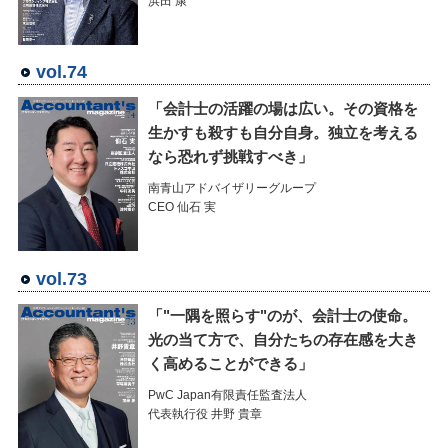
浜田 康
vol.74
「会計士の活躍の場は広い。その資格を
生かすも殺すも自分自身。独立を考える
なら恐れず挑戦すべき」
南青山アドバイザリーグループ
CEO 仙石 実
vol.73
「"一隅を照らす"のが、会計士の使命。
光の当て方で、自分たちの存在感を大き
く高めることができる」
PwC Japan有限責任監査法人
代表執行役 井野 貴章