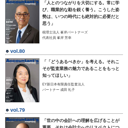
「人とのつながりを大切にする。常に学
び、職業的な勘を鋭く養う。こうした姿
勢は、いつの時代にも絶対的に必要だと
思う」
税理士法人 峯岸パートナーズ
代表社員 峯岸 芳幸
vol.80
「「どうあるべきか」を考える。それこ
そが監査業務の魅力であることをもっと
知ってほしい」
EY新日本有限責任監査法人
パートナー 成田 礼子
vol.79
「世の中の会計への理解を広げることが
重要。それは会計士へのリスペクトにつ