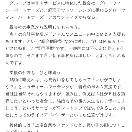
グループはＭ＆Ａサービスに特化した親会社、グローウィ
ン・パートナーズと、経理アウトソーシングに携わるグローウ
ィン・パートナーズ・アカウンティグからなる。
親会社の事業から説明してもらおう。
「多くの会計事務所が『いろんなメニューの中にＭ＆Ａ支援も
あります』という“総合病院型”なのに対し、当社はＭ＆Ａサー
ビスに特化した“専門医型”です。一般的には不安定に見える仕
事なので、そこまで言い切る事務所は珍しい、とよく言われる
んですよ」
支援の仕方も、ひと味違う。
「結婚に喩えれば、お見合いをしてもらって『いかがでしょ
う？』というディールマッチングが、普通のＭ＆Ａ支援です。
当社は当然それもやりますが、強みは、例えばＡ社がＢ社を買
収したいといった場合に、結婚もその後の人生もお手伝いしま
しょう、というサービスがワンストップで提供できること。両
社にとってのライフアドバイザーといった位置づけです」
具体的には「上場企業やファンドなど、買い手の側につくこ
とが多い」という。