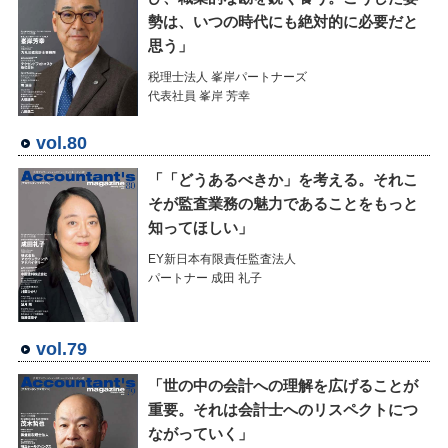
勢は、いつの時代にも絶対的に必要だと
思う」
税理士法人 峯岸パートナーズ
代表社員 峯岸 芳幸
vol.80
「「どうあるべきか」を考える。それこ
そが監査業務の魅力であることをもっと
知ってほしい」
EY新日本有限責任監査法人
パートナー 成田 礼子
vol.79
「世の中の会計への理解を広げることが
重要。それは会計士へのリスペクトにつ
ながっていく」