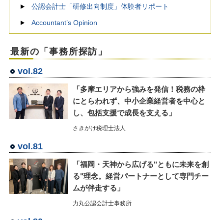
公認会計士「研修出向制度」体験者リポート
Accountant’s Opinion
最新の「事務所探訪」
vol.82
「多摩エリアから強みを発信！税務の枠
にとらわれず、中小企業経営者を中心と
し、包括支援で成長を支える」
さきがけ税理士法人
vol.81
「福岡・天神から広げる"ともに未来を創
る"理念。経営パートナーとして専門チー
ムが伴走する」
力丸公認会計士事務所