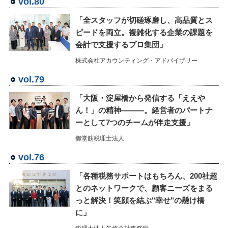
vol.80
「全スタッフが切磋琢磨し、高品質とス
ピードを両立。複雑化する企業の課題を
会計で支援するプロ集団」
株式会社アカウンティング・アドバイザリー
vol.79
「大阪・淀屋橋から発信する「ええや
ん！」の精神―――。経営者のパートナ
ーとして7つのチームが伴走支援」
御堂筋税理士法人
vol.76
「各種税務サポートはもちろん、200社超
とのネットワークで、顧客ニーズをまる
っと解決！笑顔を結ぶ"幸せ"の懸け橋
に」