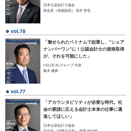
日本公認会計士協会
前会長（現相談役） 茂木 哲也
vol.78
「魅せられたベトナムで起業し、"シェア
ナンバーワン"に！公認会計士の資格取得
が、それを可能にした」
I-GLOCALグループ 代表
蕪木 優典
vol.77
「アカウンタビリティが必要な時代。社
会の要請に応える会計士本来の仕事に邁
進してほしい」
日本公認会計士協会