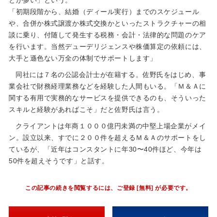
「初期段階から、結婚（ディール実行）までのスケジュール
や、合併か株式譲渡か株式交換かといったストラクチャーの相
談に乗り、付随して発生する税務・会計・法律的な問題のケア
を行います。当然デューデリジェンスや株価算定の依頼には、
大手と遜色ない万全の体制でサポートします」
同社には７名の公認会計士が在籍する。佐野氏をはじめ、事
業会社で財務経理業務などを経験した人間もいる。「Ｍ＆Ａに
関する有用で実務的なサービスを提供できるのも、そういった
スキルと経験があればこそ」だと佐野氏は言う。
クライアントは年商１０００億円未満の中堅上場企業がメイ
ン。設立以来、すでに２００件を超えるＭ＆Ａのサポートをし
ているが、「近年はコンスタントに年30〜40件ほど、今年は
50件を超えそうです」と話す。
この記事の続きを閲覧するには、ご登録 [無料] が必要です。