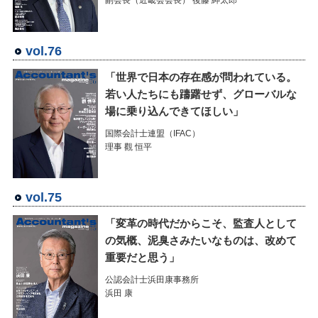
副会長（近畿会会長） 後藤 紳太郎
vol.76
「世界で日本の存在感が問われている。
若い人たちにも躊躇せず、グローバルな
場に乗り込んできてほしい」
国際会計士連盟（IFAC）
理事 觀 恒平
vol.75
「変革の時代だからこそ、監査人として
の気概、泥臭さみたいなものは、改めて
重要だと思う」
公認会計士浜田康事務所
浜田 康