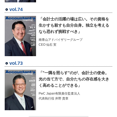
vol.74
「会計士の活躍の場は広い。その資格を
生かすも殺すも自分自身。独立を考える
なら恐れず挑戦すべき」
南青山アドバイザリーグループ
CEO 仙石 実
vol.73
「"一隅を照らす"のが、会計士の使命。
光の当て方で、自分たちの存在感を大き
く高めることができる」
PwC Japan有限責任監査法人
代表執行役 井野 貴章