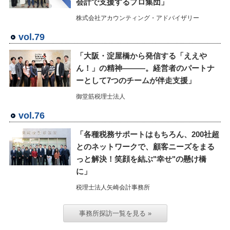
会計で支援するプロ集団」
株式会社アカウンティング・アドバイザリー
vol.79
「大阪・淀屋橋から発信する「ええや
ん！」の精神―――。経営者のパートナ
ーとして7つのチームが伴走支援」
御堂筋税理士法人
vol.76
「各種税務サポートはもちろん、200社超
とのネットワークで、顧客ニーズをまる
っと解決！笑顔を結ぶ"幸せ"の懸け橋
に」
税理士法人矢崎会計事務所
事務所探訪一覧を見る »