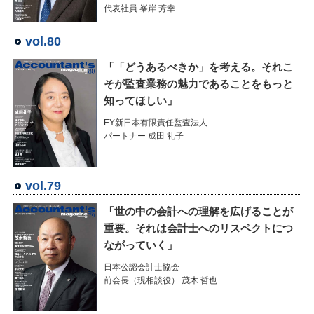
代表社員 峯岸 芳幸
vol.80
「「どうあるべきか」を考える。それこ
そが監査業務の魅力であることをもっと
知ってほしい」
EY新日本有限責任監査法人
パートナー 成田 礼子
vol.79
「世の中の会計への理解を広げることが
重要。それは会計士へのリスペクトにつ
ながっていく」
日本公認会計士協会
前会長（現相談役） 茂木 哲也