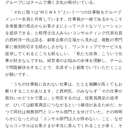
グループにはチームで働く文化が根付いている。
「それに我々は“ＭＣＷＡＹ”という一つの仕事観をグループ
メンバー全員と共有しています。仕事観が一緒であるからこそ
全体最適の視点からお客さまにとってベストなソリューション
を提供できる」と税理士法人みらいコンサルティング代表社員
の西村洋一氏は語る。顧客企業の立場から見れば、複数の専門
家に個別対応する煩わしさがなく、ワンストップでサービスを
提供してくれるところも頼もしい。「私たち自身、こういう仕
事が好きなんですね。経営者のお悩みの全体を理解し、チーム
で問題解決をすることで、生涯ずっと顧客でいていただくこと
が願いです」
「うちの仕事観に合わない仕事は、たとえ報酬が高くてもお
断りすることがあります」と西村氏。のみならず「その仕事が
面白いかどうかで選ぶ」と明言するのは、従業員満足の追求
が、ひいては顧客満足につながるという確信があるためだ。か
つて同社は税務部門とコンサル部門とを分けていた。その時明
らかになったのは「コンサル部門は人が辞めない」こと。なぜ
ならコンサルはお客さまが本当に喜んでくれることが多く、そ