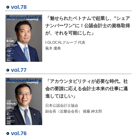
vol.78
「魅せられたベトナムで起業し、"シェア
ナンバーワン"に！公認会計士の資格取得
が、それを可能にした」
I-GLOCALグループ 代表
蕪木 優典
vol.77
「アカウンタビリティが必要な時代。社
会の要請に応える会計士本来の仕事に邁
進してほしい」
日本公認会計士協会
副会長（近畿会会長） 後藤 紳太郎
vol.76