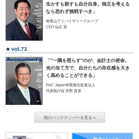
生かすも殺すも自分自身。独立を考える
なら恐れず挑戦すべき」
南青山アドバイザリーグループ
CEO 仙石 実
vol.73
「"一隅を照らす"のが、会計士の使命。
光の当て方で、自分たちの存在感を大き
く高めることができる」
PwC Japan有限責任監査法人
代表執行役 井野 貴章
他のバックナンバーを見る »