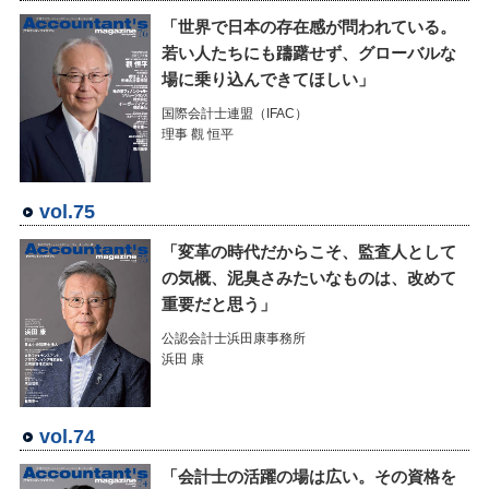
「世界で日本の存在感が問われている。
若い人たちにも躊躇せず、グローバルな
場に乗り込んできてほしい」
国際会計士連盟（IFAC）
理事 觀 恒平
vol.75
「変革の時代だからこそ、監査人として
の気概、泥臭さみたいなものは、改めて
重要だと思う」
公認会計士浜田康事務所
浜田 康
vol.74
「会計士の活躍の場は広い。その資格を