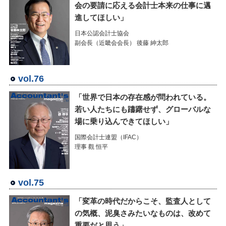
会の要請に応える会計士本来の仕事に邁
進してほしい」
日本公認会計士協会
副会長（近畿会会長） 後藤 紳太郎
vol.76
「世界で日本の存在感が問われている。
若い人たちにも躊躇せず、グローバルな
場に乗り込んできてほしい」
国際会計士連盟（IFAC）
理事 觀 恒平
vol.75
「変革の時代だからこそ、監査人として
の気概、泥臭さみたいなものは、改めて
重要だと思う」