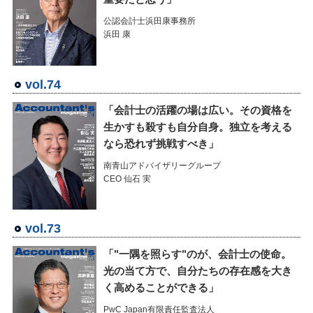
公認会計士浜田康事務所
浜田 康
vol.74
「会計士の活躍の場は広い。その資格を
生かすも殺すも自分自身。独立を考える
なら恐れず挑戦すべき」
南青山アドバイザリーグループ
CEO 仙石 実
vol.73
「"一隅を照らす"のが、会計士の使命。
光の当て方で、自分たちの存在感を大き
く高めることができる」
PwC Japan有限責任監査法人