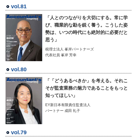
vol.81
「人とのつながりを大切にする。常に学
び、職業的な勘を鋭く養う。こうした姿
勢は、いつの時代にも絶対的に必要だと
思う」
税理士法人 峯岸パートナーズ
代表社員 峯岸 芳幸
vol.80
「「どうあるべきか」を考える。それこ
そが監査業務の魅力であることをもっと
知ってほしい」
EY新日本有限責任監査法人
パートナー 成田 礼子
vol.79