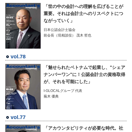
「世の中の会計への理解を広げることが
重要。それは会計士へのリスペクトにつ
ながっていく」
日本公認会計士協会
前会長（現相談役） 茂木 哲也
vol.78
「魅せられたベトナムで起業し、"シェア
ナンバーワン"に！公認会計士の資格取得
が、それを可能にした」
I-GLOCALグループ 代表
蕪木 優典
vol.77
「アカウンタビリティが必要な時代。社