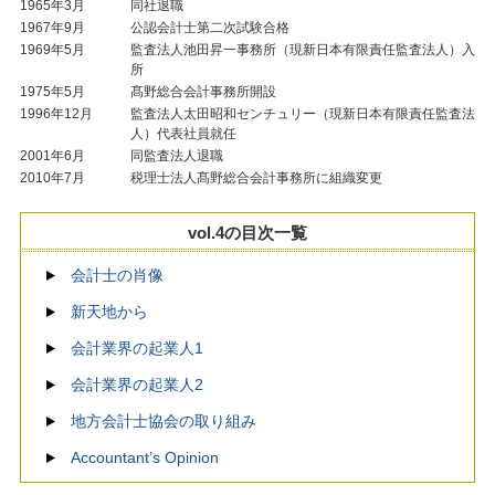
1965年3月
同社退職
1967年9月
公認会計士第二次試験合格
1969年5月
監査法人池田昇一事務所（現新日本有限責任監査法人）入
所
1975年5月
髙野総合会計事務所開設
1996年12月
監査法人太田昭和センチュリー（現新日本有限責任監査法
人）代表社員就任
2001年6月
同監査法人退職
2010年7月
税理士法人髙野総合会計事務所に組織変更
vol.4の目次一覧
会計士の肖像
新天地から
会計業界の起業人1
会計業界の起業人2
地方会計士協会の取り組み
Accountant’s Opinion