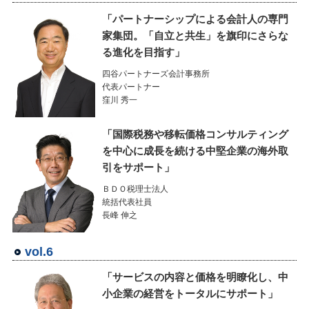
「パートナーシップによる会計人の専門
家集団。「自立と共生」を旗印にさらな
る進化を目指す」
四谷パートナーズ会計事務所
代表パートナー
窪川 秀一
「国際税務や移転価格コンサルティング
を中心に成長を続ける中堅企業の海外取
引をサポート」
ＢＤＯ税理士法人
統括代表社員
長峰 伸之
vol.6
「サービスの内容と価格を明瞭化し、中
小企業の経営をトータルにサポート」