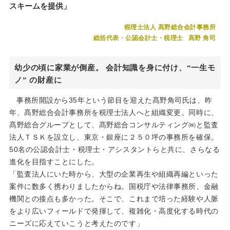
スキームを提供」
税理士法人 髙野総合会計事務所
総括代表・公認会計士・税理士
髙野 角司
幼少の頃に家業が倒産。 会計知識を身に付け、“一生モ
ノ” の財産に
事務所開設から35年という節目を迎えた髙野角司氏は、昨
年、髙野総合会計事務所を税理士法人へと組織変更。同時に、
髙野総合グループとして、髙野総合コンサルティング㈱と監査
法人ＴＳＫを設立し、東京・銀座に２５０坪の事務所を確保。
50名の公認会計士・税理士・アシスタントらと共に、さらなる
進化を目指すことにした。
「監査法人にいた時から、大型の企業再生や組織再編といった
案件に数多く携わりましたからね。国税庁や法律事務所、金融
機関との接点も多かった。そこで、これまで培った経験や人脈
をより広いフィールドで発揮して、複雑化・高度化する時代の
ニーズに応えていこうと考えたのです」