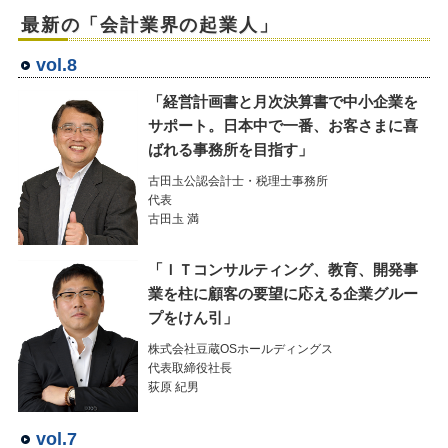
最新の「会計業界の起業人」
vol.8
「経営計画書と月次決算書で中小企業を
サポート。日本中で一番、お客さまに喜
ばれる事務所を目指す」
古田圡公認会計士・税理士事務所
代表
古田圡 満
「ＩＴコンサルティング、教育、開発事
業を柱に顧客の要望に応える企業グルー
プをけん引」
株式会社豆蔵OSホールディングス
代表取締役社長
荻原 紀男
vol.7