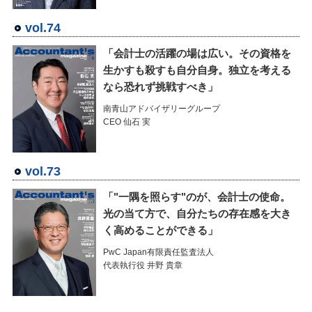
vol.74
「会計士の活躍の場は広い。その資格を
生かすも殺すも自分自身。独立を考える
なら恐れず挑戦すべき」
南青山アドバイザリーグループ
CEO 仙石 実
vol.73
「"一隅を照らす"のが、会計士の使命。
光の当て方で、自分たちの存在感を大き
く高めることができる」
PwC Japan有限責任監査法人
代表執行役 井野 貴章