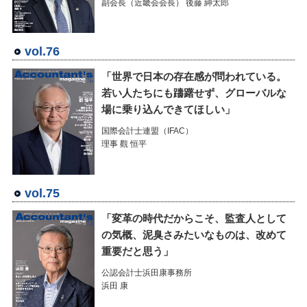
副会長（近畿会会長） 後藤 紳太郎
vol.76
「世界で日本の存在感が問われている。
若い人たちにも躊躇せず、グローバルな
場に乗り込んできてほしい」
国際会計士連盟（IFAC）
理事 觀 恒平
vol.75
「変革の時代だからこそ、監査人として
の気概、泥臭さみたいなものは、改めて
重要だと思う」
公認会計士浜田康事務所
浜田 康