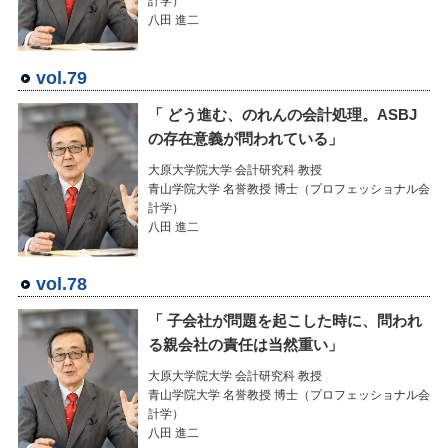
計学）
八田 進二
vol.79
「 どう進む、のれんの会計処理。ASBJ
の存在意義が問われている」
大原大学院大学 会計研究科 教授
青山学院大学 名誉教授 博士（プロフェッショナル会
計学）
八田 進二
vol.78
「 子会社が問題を起こした時に、問われ
る親会社の責任は当然重い」
大原大学院大学 会計研究科 教授
青山学院大学 名誉教授 博士（プロフェッショナル会
計学）
八田 進二