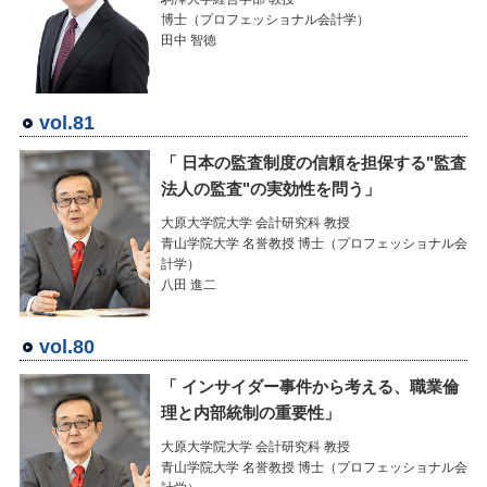
博士（プロフェッショナル会計学）
田中 智徳
vol.81
「 日本の監査制度の信頼を担保する"監査
法人の監査"の実効性を問う」
大原大学院大学 会計研究科 教授
青山学院大学 名誉教授 博士（プロフェッショナル会
計学）
八田 進二
vol.80
「 インサイダー事件から考える、職業倫
理と内部統制の重要性」
大原大学院大学 会計研究科 教授
青山学院大学 名誉教授 博士（プロフェッショナル会