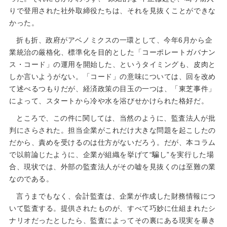
りで登用された社外取締役たちは、それを見抜くことができな
かった。
折も折、政府がアベノミクスの一環として、今年6月から企
業統治の厳格化、標準化を目的とした「コーポレートガバナン
ス・コード」の運用を開始した、というタイミングも、皮肉と
しか言いようがない。「コード」の意味については、回を改め
て述べるつもりだが、経済政策の目玉の一つは、「東芝事件」
によって、スタートから冷や水を浴びせかけられた格好だ。
ところで、この件に関しては、当然のように、監査法人が批
判にさらされた。担当企業がこれだけ大きな問題を起こしたの
だから、責めを受けるのは仕方がないだろう。だが、本コラム
で以前論じたように、企業が組織を挙げて“騙し”を実行した場
合、現状では、外部の監査法人がその嘘を見抜くのは至難の業
なのである。
言うまでもなく、会計監査は、企業が作成した財務情報につ
いて監査する。提供されたものが、すべて巧妙に仕組まれたシ
ナリオだったとしたら、監査によってその裏にある現実を暴き