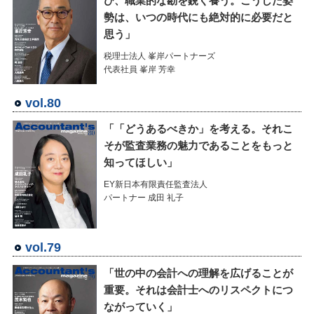
び、職業的な勘を鋭く養う。こうした姿
勢は、いつの時代にも絶対的に必要だと
思う」
税理士法人 峯岸パートナーズ
代表社員 峯岸 芳幸
vol.80
「「どうあるべきか」を考える。それこ
そが監査業務の魅力であることをもっと
知ってほしい」
EY新日本有限責任監査法人
パートナー 成田 礼子
vol.79
「世の中の会計への理解を広げることが
重要。それは会計士へのリスペクトにつ
ながっていく」