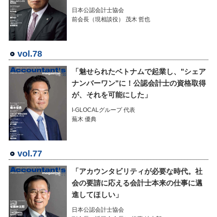
日本公認会計士協会
前会長（現相談役） 茂木 哲也
vol.78
「魅せられたベトナムで起業し、"シェア
ナンバーワン"に！公認会計士の資格取得
が、それを可能にした」
I-GLOCALグループ 代表
蕪木 優典
vol.77
「アカウンタビリティが必要な時代。社
会の要請に応える会計士本来の仕事に邁
進してほしい」
日本公認会計士協会