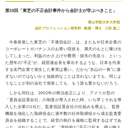
第10回「東芝の不正会計事件から会計士が学ぶべきこと」
青山学院大学大学院
会計プロフェッション研究科
教授・博士
八田 進二
今春発覚した東芝の「不適切会計」は、またもや日本企業の
コーポレートガバナンスのお寒い現状を、満天のもとに曝け出
してしまった。利益のかさ上げや費用・損失の先送り、といっ
た歴年の“不正”が、経団連会長を輩出するような、日本を代表
する名門企業で発生した事実は重い。だから“氷山の一角”に過
ぎないのではないかと短絡的なことは言わないまでも、同じよ
うなことが別の会社で発覚しても、もう誰も驚かないだろう。
しかも同社は、2002年の商法改正により、アメリカ型の
「委員会設置会社」の制度が導入された時、いち早くそれを導
入した企業の1社だ。監査役設置会社の仕組みを廃止し、監督
機能を強化した取締役会に過半数の社外取締役から成る監査委
員会を組織することで、経営の執行を厳格に監視するはずであ
った。それにもかかわらず、“原始的な”不正は起き、鳴り物入