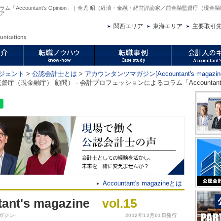
ccountant's Opinion」｜金児 昭（経済・金融・経営評論家／前金融監督庁（現金融
ア
関西エリア
東海エリア
主要取引
ジェント
>
公認会計士とは
>
アカウンタンツマガジン[Accountant's magazin
（現金融庁） 顧問） - 会計プロフェッションによるコラム「Accountant's O
Accountant's magazineとは
ant's magazine
vol.15
ガジン-
2012年12月01日発行