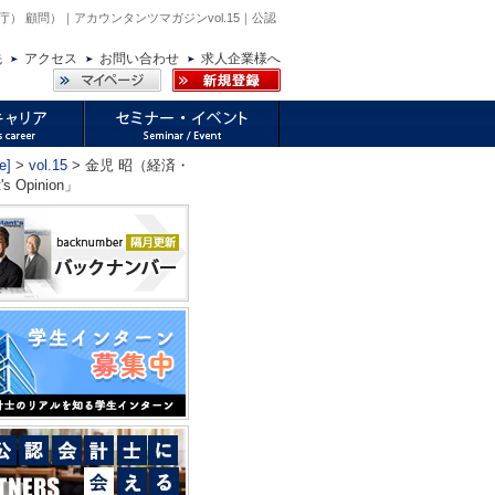
庁） 顧問）｜アカウンタンツマガジンvol.15｜公認
先
アクセス
お問い合わせ
求人企業様へ
e]
>
vol.15
> 金児 昭（経済・
pinion」