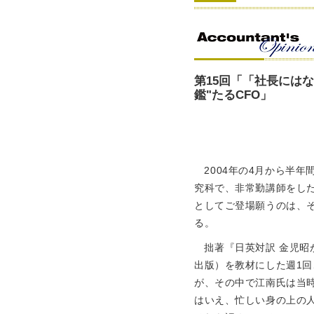
第15回「「社長には
鑑"たるCFO」
2004年の4月から半
究科で、非常勤講師をし
としてご登場願うのは、そ
る。
拙著『日英対訳 金児
出版）を教材にした週1回
が、その中で江南氏は当
はいえ、忙しい身の上の