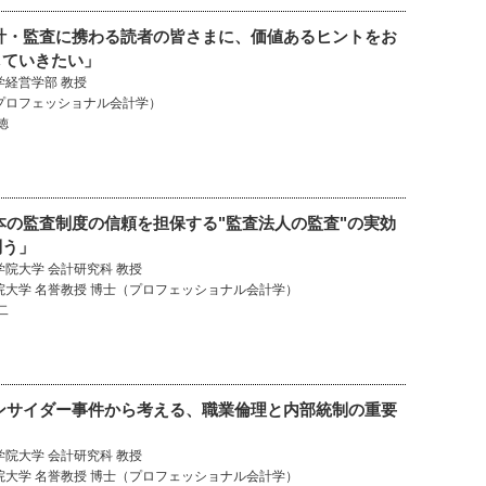
会計・監査に携わる読者の皆さまに、価値あるヒントをお
していきたい」
学経営学部 教授
プロフェッショナル会計学）
徳
本の監査制度の信頼を担保する"監査法人の監査"の実効
問う」
学院大学 会計研究科 教授
院大学 名誉教授 博士（プロフェッショナル会計学）
二
インサイダー事件から考える、職業倫理と内部統制の重要
学院大学 会計研究科 教授
院大学 名誉教授 博士（プロフェッショナル会計学）