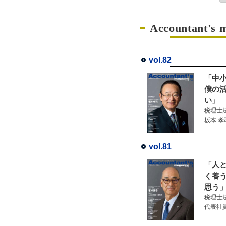
Accountant's 
vol.82
「中
僕の
い」
税理士
坂本 孝
vol.81
「人
く養
思う
税理士
代表社員