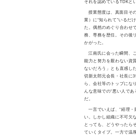
それを認めているTDKと
授業態度は、真面目そ
業）に“知られて”いるだ
た。偶然のめぐり合わせ
務、専務を歴任。その後
かがった。
江南氏に会った瞬間、
能力と努力を厭わない資
ないだろう」とも直感し
切新太郎元会長・社長に35年
ら、会社等のトップにな
んな意味での“悪い人であ
だ。
一言でいえば、“経理・
い。しかし組織に不可欠
とっても、どうやったら
ていくタイプ。一方で温厚