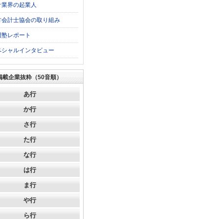
計業界の起業人
方会計士協会の取り組み
沼塾レポート
ペシャルインタビュー
掲載企業抜粋（50音順）
あ行
か行
さ行
た行
な行
は行
ま行
や行
ら行