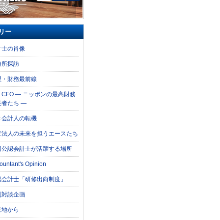
リー
計士の肖像
務所探訪
理・財務最前線
e CFO ― ニッポンの最高財務
任者たち ―
き会計人の転機
査法人の未来を担うエースたち
国公認会計士が活躍する場所
ountant's Opinion
認会計士「研修出向制度」
別対談企画
天地から