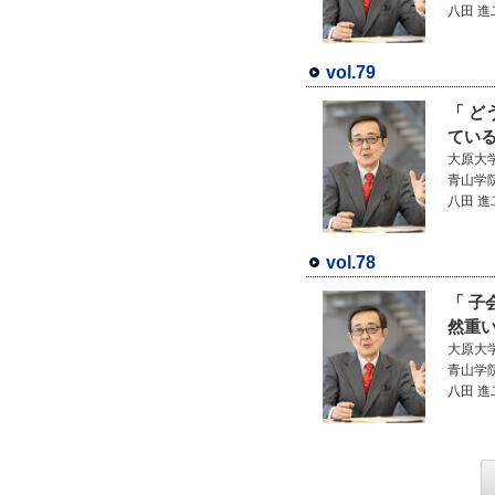
八田 進
vol.79
「 ど
てい
大原大
青山学
八田 進
vol.78
「 
然重
大原大
青山学
八田 進