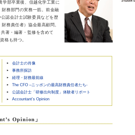
学農学部卒業後、信越化学工業に
・財務部門の実務一筋。前金融
や公認会計士試験委員などを歴
・財務責任者）協会最高顧問。
で、共著・編著・監修を含めて
の資格も持つ。
会計士の肖像
事務所探訪
経理・財務最前線
The CFO –ニッポンの最高財務責任者たち-
公認会計士「研修出向制度」体験者リポート
Accountant’s Opinion
t’s Opinion」