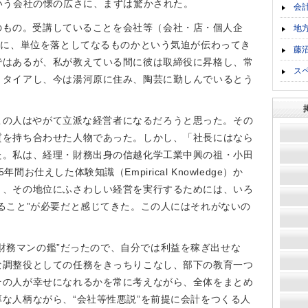
いう会社の懐の広さに、まずは驚かされた。
会
のもの。受講していることを会社等（会社・店・個人企
地
けに、単位を落としてなるものかという気迫が伝わってき
藤
ではあるが、私が教えている間に彼は取締役に昇格し、常
ス
リタイアし、今は湯河原に住み、陶芸に勤しんでいるとう
この人はやがて立派な経営者になるだろうと思った。その
質を持ち合わせた人物であった。しかし、「社長にはなら
た。私は、経理・財務出身の信越化学工業中興の祖・小田
間お仕えした体験知識（Empirical Knowledge）か
り、その地位にふさわしい経営を実行するためには、いろ
ること”が必要だと感じてきた。この人にはそれがないの
財務マンの鑑”だったので、自分では利益を稼ぎ出せな
な調整役としての任務をきっちりこなし、部下の教育一つ
その人が幸せになれるかを常に考えながら、全体をまとめ
な人柄ながら、“会社等性悪説”を前提に会計をつくる人