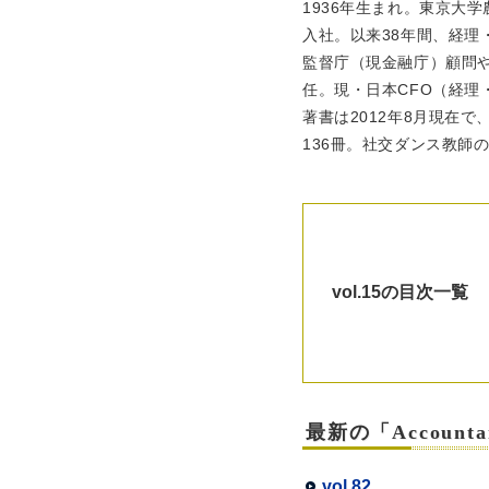
1936年生まれ。東京大
入社。以来38年間、経理
監督庁（現金融庁）顧問
任。現・日本CFO（経理
著書は2012年8月現在
136冊。社交ダンス教師
vol.15の目次一覧
最新の「Accountan
vol.82