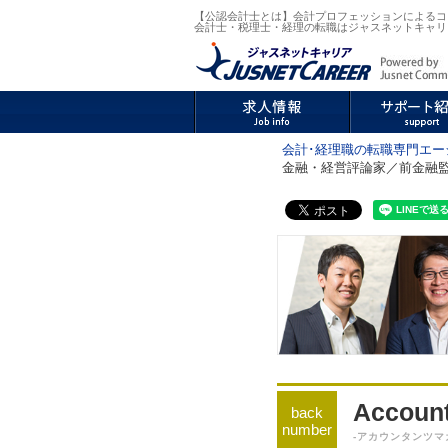
【公認会計士とは】会計プロフェッションによるコラム「A
会計士・税理士・経理の転職はジャスネットキャリ
会計･経理職の転職専門エー
金融・経営評論家／前金融監督庁
Account
back
number
-アカウンタンツマ