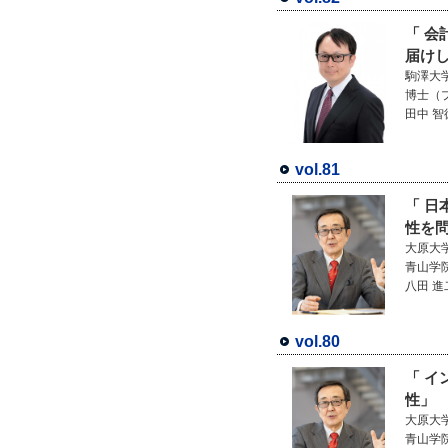
「 
届け
駒澤大
博士（
田中 智
vol.81
「 日
性を
大原大
青山学
八田 進
vol.80
「 
性」
大原大
青山学