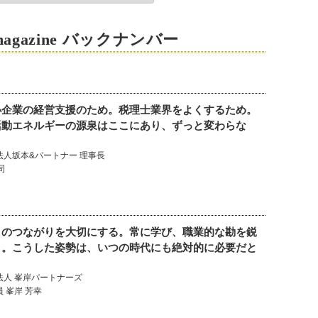
magazine
バックナンバー
小企業の経営支援のため。税理士業界をよくするため。
活動エネルギーの源泉はここにあり、ずっと変わらな
法人坂本&パートナー 理事長
司
とのつながりを大切にする。常に学び、職業的な勘を鋭
う。こうした姿勢は、いつの時代にも絶対的に必要だと
」
法人 峯岸パートナーズ
 峯岸 芳幸