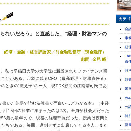
カテゴ
会
ならないだろう」と直感した、"経理・財務マンの
事
経
経済・金融・経営評論家／前金融監督庁（現金融庁）
Th
顧問
金児 昭
責
熱
年間、私は早稲田大学の大学院に新設されたファイナンス研
たことがある。印象に残るCFO（最高経理・財務責任者）
監
のときの“教え子”の一人、現TDK顧問の江南清司氏であ
米
Acc
昭が書いた英語で読む決算書が面白いほどわかる本』（中経
公
、計15回の授業に集まったのは7名。全員が社会人だった
特
時56歳の最年長で、現役の経理部長だった。授業は夜間と
新
人たちである。毎回、遅刻せずに出席してくる本人、また