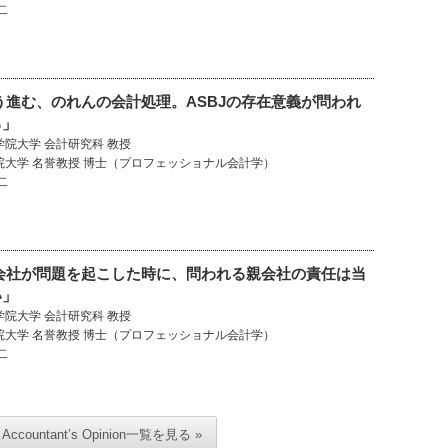
二
う進む、のれんの会計処理。ASBJの存在意義が問われ
る」
学院大学 会計研究科 教授
院大学 名誉教授 博士（プロフェッショナル会計学）
二
子会社が問題を起こした時に、問われる親会社の責任は当
い」
学院大学 会計研究科 教授
院大学 名誉教授 博士（プロフェッショナル会計学）
二
Accountant’s Opinion一覧を見る »