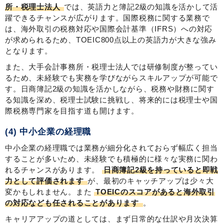
所・税理士法人
では、英語力と簿記2級の知識を活かして活
躍できるチャンスが広がります。国際税務に関する業務で
は、海外取引の税務対応や国際会計基準（IFRS）への対応
が求められるため、TOEIC800点以上の英語力が大きな強み
となります。
また、大手会計事務所・税理士法人では研修制度が整ってい
るため、未経験でも実務を学びながらスキルアップが可能で
す。日商簿記2級の知識を活かしながら、税務や財務に関す
る知識を深め、税理士試験に挑戦し、将来的には税理士や国
際税務専門家を目指す道も開けます。
(4) 中小企業の経理職
中小企業の経理職では業務が細分化されておらず幅広く担当
することが多いため、未経験でも積極的に様々な実務に関わ
れるチャンスがあります。
日商簿記2級を持っていると即戦
力として評価されます
が、最初のキャッチアップは少々大
変かもしれません。また
TOEICのスコアがあると海外取引
の対応なども任されることがあります
。
キャリアアップの道としては、まず日常的な仕訳や月次決算