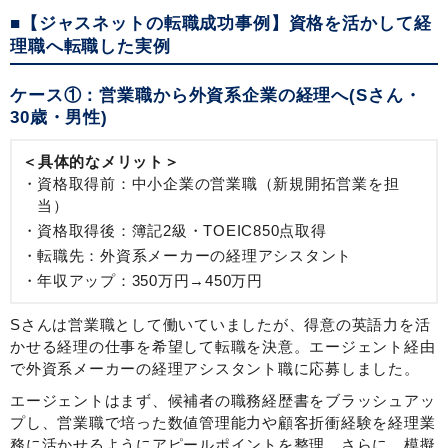
■【ジャスネットの転職成功事例】資格を活かして経
理職へ転職した実例
ケース①：営業職から外資系企業の経理へ(Sさん・
30歳・男性)
＜具体的なメリット＞
資格取得前：中小企業の営業職（新規開拓営業を担
当）
資格取得後：簿記2級・TOEIC850点取得
転職先：外資系メーカーの経理アシスタント
年収アップ：350万円→450万円
Sさんは営業職として働いていましたが、得意の英語力を活
かせる経理の仕事を希望して転職を決意。エージェント経由
で外資系メーカーの経理アシスタント職に応募しました。
エージェントはまず、候補者の職務経歴書をブラッシュアッ
プし、営業職で培った数値管理能力や顧客折衝経験を経理業
務に活かせるようにアピールポイントを整理。さらに、模擬