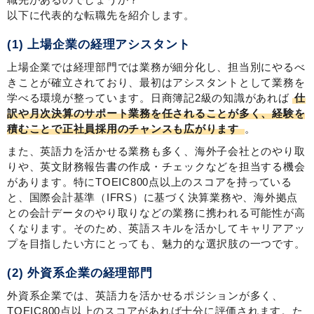
以下に代表的な転職先を紹介します。
(1) 上場企業の経理アシスタント
上場企業では経理部門では業務が細分化し、担当別にやるべ
きことが確立されており、最初はアシスタントとして業務を
学べる環境が整っています。日商簿記2級の知識があれば
仕
訳や月次決算のサポート業務を任されることが多く、経験を
積むことで正社員採用のチャンスも広がります
。
また、英語力を活かせる業務も多く、海外子会社とのやり取
りや、英文財務報告書の作成・チェックなどを担当する機会
があります。特にTOEIC800点以上のスコアを持っている
と、国際会計基準（IFRS）に基づく決算業務や、海外拠点
との会計データのやり取りなどの業務に携われる可能性が高
くなります。そのため、英語スキルを活かしてキャリアアッ
プを目指したい方にとっても、魅力的な選択肢の一つです。
(2) 外資系企業の経理部門
外資系企業では、英語力を活かせるポジションが多く、
TOEIC800点以上のスコアがあれば十分に評価されます。た