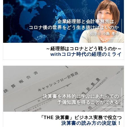
企業経理部と会計事務所は、
コロナ後の世界をどう生き抜けばよいのか
税理士 小島 孝子
～経理部はコロナとどう戦うのか～
withコロナ時代の経理のミライ
決算書を本格的に学ぶにあたっての
予備知識を得ることができる
「THE 決算書」ビジネス実務で役立つ
決算書の読み方の決定版！