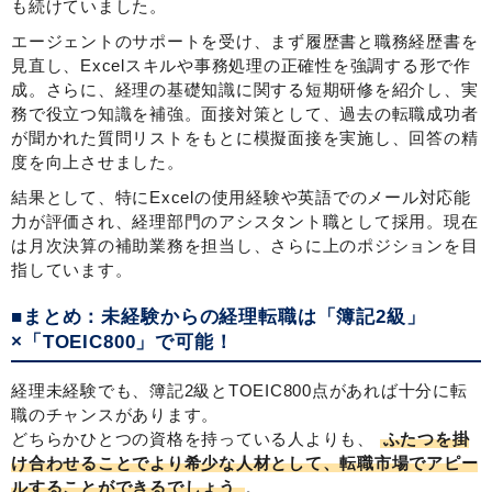
も続けていました。
エージェントのサポートを受け、まず履歴書と職務経歴書を
見直し、Excelスキルや事務処理の正確性を強調する形で作
成。さらに、経理の基礎知識に関する短期研修を紹介し、実
務で役立つ知識を補強。面接対策として、過去の転職成功者
が聞かれた質問リストをもとに模擬面接を実施し、回答の精
度を向上させました。
結果として、特にExcelの使用経験や英語でのメール対応能
力が評価され、経理部門のアシスタント職として採用。現在
は月次決算の補助業務を担当し、さらに上のポジションを目
指しています。
■まとめ：未経験からの経理転職は「簿記2級」
×「TOEIC800」で可能！
経理未経験でも、簿記2級とTOEIC800点があれば十分に転
職のチャンスがあります。
どちらかひとつの資格を持っている人よりも、
ふたつを掛
け合わせることでより希少な人材として、転職市場でアピー
ルすることができるでしょう
。