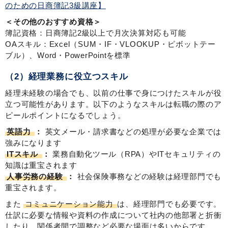
のための日商簿記3級講座】
＜その他のおすすめ資格＞
簿記資格：日商簿記2級以上で月次決算対応も可能
OAスキル：Excel（SUM・IF・VLOOKUP・ピボットテー
ブル）、Word・PowerPointを標準
（2）経理業務に役立つスキル
経理未経験の場合でも、以前の仕事で身につけたスキルが役
立つ可能性があります。以下のようなスキルは転職の際のア
ピールポイントになるでしょう。
英語力
：
英文メール・請求書などの処理が必要な企業では
強みになります
ITスキル
：
業務自動化ツール（RPA）やITセキュリティの
知識は重宝されます
人事労務の経験
：
社会保険事務などの経験は経理部門でも
重宝されます。
また
コミュニケーション能力
は、経理部門でも必要です。
仕訳に必要な情報や資料の作成について社内の他部署と折衝
したり、関係者間で調整など必要な場面は多いからです。