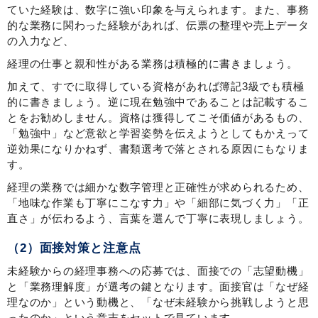
ていた経験は、数字に強い印象を与えられます。また、事務
的な業務に関わった経験があれば、伝票の整理や売上データ
の入力など、
経理の仕事と親和性がある業務は積極的に書きましょう。
加えて、すでに取得している資格があれば簿記3級でも積極
的に書きましょう。逆に現在勉強中であることは記載するこ
とをお勧めしません。資格は獲得してこそ価値があるもの、
「勉強中」など意欲と学習姿勢を伝えようとしてもかえって
逆効果になりかねず、書類選考で落とされる原因にもなりま
す。
経理の業務では細かな数字管理と正確性が求められるため、
「地味な作業も丁寧にこなす力」や「細部に気づく力」「正
直さ」が伝わるよう、言葉を選んで丁寧に表現しましょう。
（2）面接対策と注意点
未経験からの経理事務への応募では、面接での「志望動機」
と「業務理解度」が選考の鍵となります。面接官は「なぜ経
理なのか」という動機と、「なぜ未経験から挑戦しようと思
ったのか」という意志をセットで見ています。