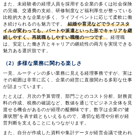
また、未経験者の経理人員を採用する企業の多くは社会保険
の完備、交通費の支給、研修制度など福利厚生が整っている
比較的大きな企業が多く、ライフイベントに応じて柔軟に働
き続けられるのも魅力です。
結婚や育児などでライフスタ
イルが変わっても、パートや派遣といった形でキャリアを継
続しやすく、再就職もしやすい職種の一つです
。経理職
は、安定した働き方とキャリアの継続性の両方を実現できる
魅力ある選択肢です。
（2）多様な業務に関わる楽しさ
一見、ルーティンの多い業務に見える経理事務ですが、実は
その範囲は非常に広く、企業の経営に直接関わる多彩な仕事
が詰まっています。
たとえば、月次の予算管理、部門ごとのコスト分析、財務資
料の作成、税務の確認など、数値を通じてビジネス全体を見
渡せる機会があるのが経理の醍醐味です。数字は企業の“健
康状態”を表す鏡ともいえるもので、適切な処理や分析が経
営判断を支えることにもつながります。
また、自分が作成した資料や集計データが経営会議で使われ