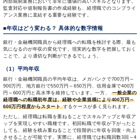
内部統制業務において非常に価値の高いスキルとなります。
監査対応や規制報告書の作成経験も、経理職でのコンプライ
アンス業務に直結する重要な経験です。
■年収はどう変わる？ 具体的な数字情報
銀行・金融機関職員から経理職への転職を検討する際、最も
気になるのが年収の変化です。現実的な数字を把握しておく
ことで、より適切な判断ができるでしょう。
（1）平均年収
銀行・金融機関職員の平均年収は、メガバンクで700万円～
900万円、地方銀行で550万円～650万円、信用金庫で400万
円～600万円と高水準を維持しています。一方、
一般企業の
経理職への転職初年度は、経験や企業規模により400万円～
600万円程度からスタート
するケースが多く見られます。
ただし、経理職は転職を重ねることでスキルアップと年収ア
ップを実現しやすい職種です。初回転職で年収が下がったと
しても、経験を積み重ねることで段階的に年収を回復・向上
させることが可能です。実際に、経理職では転職回数3回～4