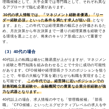
理職候補として、大手企業では専門職として、それぞれ異な
るアプローチで臨む必要があります。
30代の求人情報では、「マネジメント経験者優遇」「リー
ダー経験必須」といった条件を満たす求人が狙い目
となり
ます。また、この年代では経理業務の幅広さが評価されるた
め、月次決算から年次決算まで一通りの経理業務を経験でき
る環境を選ぶことが、将来のキャリア形成において重要で
す。
（3）40代の場合
40代以上の転職は確かに難易度が上がりますが、マネジメン
ト経験と専門知識を組み合わせることで十分に成功の可能性
があります。CFO候補や経理部長クラスのポジションを狙う
ことで、年収の大幅な下落を避けながら転職を実現すること
も可能です。
この年代では、経営陣に近いポジションでの
財務戦略立案経験や、金融機関での豊富な企業分析経験が強
力な武器となります。
40代以上の場合、求人情報の中でも「管理職候補」「部長
職」「CFO候補」といったエグゼクティブレベルの求人を中