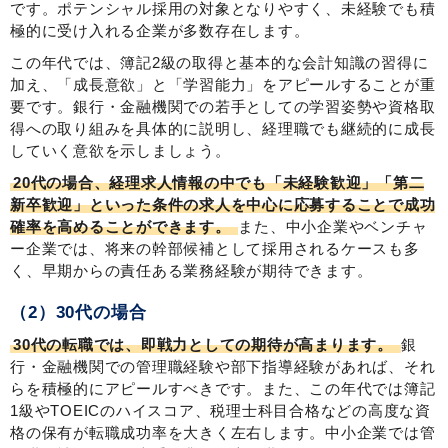
です。ポテンシャル採用の対象となりやすく、未経験でも積
極的に受け入れる企業が多数存在します。
この年代では、簿記2級の取得と基本的な会計知識の習得に
加え、「成長意欲」と「学習能力」をアピールすることが重
要です。銀行・金融機関での若手としての学習姿勢や資格取
得への取り組みを具体的に説明し、経理職でも継続的に成長
していく意欲を示しましょう。
20代の場合、経理求人情報の中でも「未経験歓迎」「第二
新卒歓迎」といった条件の求人を中心に応募することで成功
確率を高めることができます。
また、中小企業やベンチャ
ー企業では、将来の幹部候補として採用されるケースも多
く、早期からの責任ある業務経験が期待できます。
（2）30代の場合
30代の転職では、即戦力としての期待が高まります。
銀
行・金融機関での管理職経験や部下指導経験があれば、それ
らを積極的にアピールすべきです。また、この年代では簿記
1級やTOEICのハイスコア、税理士科目合格などの高度な資
格の保有が転職成功率を大きく左右します。中小企業では管