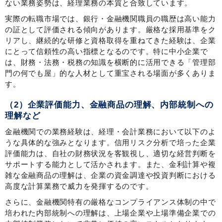
ない業務姿勢は、経理業務の本質と合致しています。
実際の転職市場では、銀行・金融機関職員の職歴は高い能力
の証として評価される傾向があります。厳格な採用基準をク
リアし、継続的な研修と資格取得を重ねてきた経験は、企業
にとって信頼性の高い指標となるのです。特に中小企業で
は、財務・法務・税務の知識を横断的に活用できる「管理部
門の何でも屋」的な人材として重宝される場面が多くありま
す。
（2）企業評価能力、金融商品の理解、内部統制への
理解など
金融機関での業務経験は、経理・会計業務において以下のよ
うな具体的な強みとなります。信用リスク分析で培った企業
評価能力は、自社の財務状況を客観視し、適切な経営判断を
サポートする能力として活かされます。また、金利計算や複
雑な金融商品の理解は、企業の資金調達や投資判断における
高度な計算業務で威力を発揮するのです。
さらに、金融機関特有の厳格なコンプライアンス体制の中で
培われた内部統制への理解は、上場企業や上場準備企業での