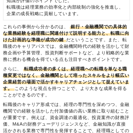
知識が評価のポイントでした。
転職後は経理業務の効率化と内部統制の強化を推進し、
企業の成長戦略に貢献しています。
これらの事例から分かるのは、
銀行・金融機関での具体的
な業務経験を経理職に関連付けて説明する能力と、転職に向
けた計画的な準備が成功の鍵
だということです。また、転
職後のキャリアパスでは、金融機関時代の経験を活かして財
務企画や予算管理、投資判断サポートなど、より戦略的な業
務に携わる機会を得ている点も注目すべきポイントです。
さらに、
転職成功者の多くは、経理職への転職を単なる職
種変更ではなく、金融機関として培ったスキルをより幅広い
企業経営の場面で活かすキャリアチェンジとして捉えていま
す。
このような視点を持つことで、より大きな成果を得る
ことができるのです。
転職後のキャリア形成では、経理の専門性を深めつつ、金融
機関での経験を活かした付加価値の高い業務に取り組むこと
が重要です。例えば、資金調達の最適化、投資案件の財務評
価、M&Aの財務デューデリジェンスなど、金融知識が直接
活かされる業務で専門性を発揮することで、経理職としての