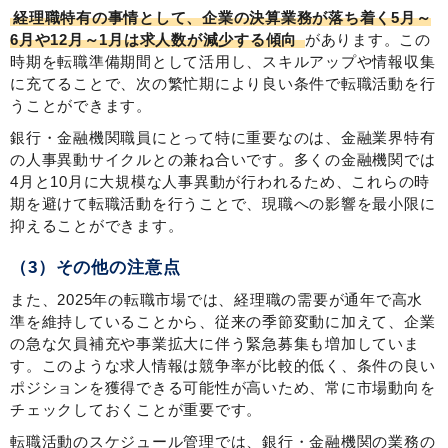
経理職特有の事情として、企業の決算業務が落ち着く5月～
6月や12月～1月は求人数が減少する傾向
があります。この
時期を転職準備期間として活用し、スキルアップや情報収集
に充てることで、次の繁忙期により良い条件で転職活動を行
うことができます。
銀行・金融機関職員にとって特に重要なのは、金融業界特有
の人事異動サイクルとの兼ね合いです。多くの金融機関では
4月と10月に大規模な人事異動が行われるため、これらの時
期を避けて転職活動を行うことで、現職への影響を最小限に
抑えることができます。
（3）その他の注意点
また、2025年の転職市場では、経理職の需要が通年で高水
準を維持していることから、従来の季節変動に加えて、企業
の急な欠員補充や事業拡大に伴う緊急募集も増加していま
す。このような求人情報は競争率が比較的低く、条件の良い
ポジションを獲得できる可能性が高いため、常に市場動向を
チェックしておくことが重要です。
転職活動のスケジュール管理では、銀行・金融機関の業務の