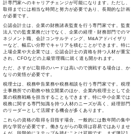
計専門家へのキャリアチェンジが可能になります。ただし、
取得までには相当な時間と努力が必要であり、長期的な計画
が必要です。
公認会計士は、企業の財務諸表監査を行う専門家です。監査
法人での監査業務だけでなく、企業の経理・財務部門でのマ
ネジメント職、会計コンサルティング、M&Aアドバイザリ
ーなど、幅広い分野でキャリアを積むことができます。特に
上場企業や大企業では、公認会計士の資格を持つ人材が重宝
され、CFOなどの上級管理職に就く道も開かれます。
ただ、さすがに取得のハードは高いので挑戦する場合は、か
なりの覚悟が必要です。
税理士は、税務申告業務や税務相談を行う専門家です。税理
士事務所での勤務や独立開業のほか、企業内税理士として企
業の税務戦略を担当することもできます。特に中小企業では
税務に関する専門知識を持つ人材のニーズが高く、経理部門
のリーダーとして活躍する機会が多くあります。
これらの資格の取得を目指す場合、一般的には数年間の集中
的な学習が必要です。働きながらの取得は容易ではありませ
んが、段階的にステップを踏むことは可能です。まず簿記1