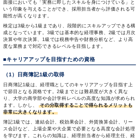
面接においても「実務に即したスキルを身につけている」と
いう印象を与えることができ、採用担当者から評価される可
能性が高くなります。
検定は3級から1級まであり、段階的にスキルアップできる構
成となっています。3級では基本的な経理事務、2級では月次
決算や年次決算、1級では税務申告や財務分析など、より高
度な業務まで対応できるレベルを目指します。
■キャリアアップを目指すための資格
（1）日商簿記1級の取得
日商簿記1級は、経理職としてのキャリアアップを目指す上
で節目となる資格です。2級までとは難易度が大きく異な
り、大学の商学部や会計学科レベルの高度な知識が求められ
ます。しかし、
その分取得することで得られるメリットも
非常に大きくなります。
簿記1級では、連結会計、税効果会計、外貨換算会計、リー
ス会計など、上場企業や大企業で必要となる高度な会計処理
を学びます。これらの知識は、経理担当者から経理主任、経