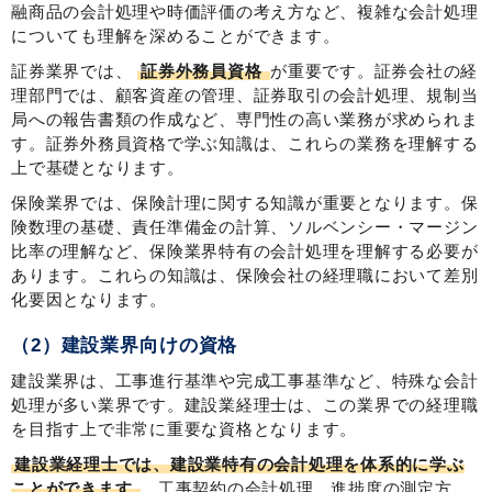
融商品の会計処理や時価評価の考え方など、複雑な会計処理
についても理解を深めることができます。
証券業界では、
証券外務員資格
が重要です。証券会社の経
理部門では、顧客資産の管理、証券取引の会計処理、規制当
局への報告書類の作成など、専門性の高い業務が求められま
す。証券外務員資格で学ぶ知識は、これらの業務を理解する
上で基礎となります。
保険業界では、保険計理に関する知識が重要となります。保
険数理の基礎、責任準備金の計算、ソルベンシー・マージン
比率の理解など、保険業界特有の会計処理を理解する必要が
あります。これらの知識は、保険会社の経理職において差別
化要因となります。
（2）建設業界向けの資格
建設業界は、工事進行基準や完成工事基準など、特殊な会計
処理が多い業界です。建設業経理士は、この業界での経理職
を目指す上で非常に重要な資格となります。
建設業経理士では、建設業特有の会計処理を体系的に学ぶ
ことができます
。工事契約の会計処理、進捗度の測定方