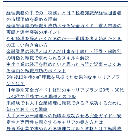
経理業務の中での「税務」とは？税務知識が経理担当者
の市場価値を高める理由
経理管理職の転職を成功させる完全ガイド｜求人市場の
実態と選考突破のポイント
なぜ経理を辞めたくなるのか——退職を考え始めたとき
の正しい向き合い方
金融業界の経理とはどんな仕事か｜銀行・証券・保険別
の特徴と転職で求められるスキルを解説
中小企業の経理を辞めたいと思ったら読む記事～よくあ
る理由と転職成功のポイント
5年後10年後の経理職を見据えた効果的なキャリアプラ
ンとは？
【年齢別完全ガイド】経理のキャリアプラン|20代→30代
→40代で目指すべき職種とスキル
未経験でも大手企業経理に転職できる？成功するために
知っておくべき戦略
大手メーカー経理への転職を成功させる完全ガイド～安
定性と専門性を両立するキャリアの築き方とは
外資系企業で求められる経理スキルと資格とは？転職成