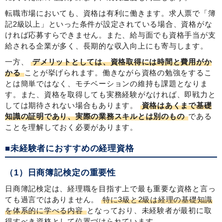
転職市場においても、資格は有利に働きます。求人票で「簿
記2級以上」といった条件が設定されている場合、資格がな
ければ応募すらできません。また、給与面でも資格手当が支
給される企業が多く、長期的な収入向上にも寄与します。
一方、
デメリットとしては、資格取得には時間と費用がか
かる
ことが挙げられます。働きながら資格の勉強をするこ
とは簡単ではなく、モチベーションの維持も課題となりま
す。また、資格を取得しても実務経験がなければ、即戦力と
しては期待されない場合もあります。
資格はあくまで基礎
知識の証明であり、実際の業務スキルとは別のもの
である
ことを理解しておく必要があります。
■未経験者におすすめの経理資格
（1）日商簿記検定の重要性
日商簿記検定は、経理職を目指す上で最も重要な資格と言っ
ても過言ではありません。
特に3級と2級は経理の基礎知識
を体系的に学べる内容
となっており、未経験者が最初に取
得すべき資格として位置づけられています。