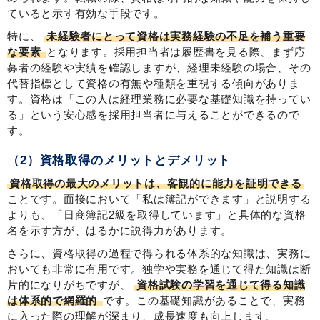
ていると示す有効な手段です。
特に、
未経験者にとって資格は実務経験の不足を補う重要
な要素
となります。採用担当者は履歴書を見る際、まず応
募者の経験や実績を確認しますが、経理未経験の場合、その
代替指標として資格の有無や種類を重視する傾向がありま
す。資格は「この人は経理業務に必要な基礎知識を持ってい
る」という安心感を採用担当者に与えることができるので
す。
（2）資格取得のメリットとデメリット
資格取得の最大のメリットは、客観的に能力を証明できる
ことです。面接において「私は簿記ができます」と説明する
よりも、「日商簿記2級を取得しています」と具体的な資格
名を示す方が、はるかに説得力があります。
さらに、資格取得の過程で得られる体系的な知識は、実務に
おいても非常に有用です。独学や実務を通じて得た知識は断
片的になりがちですが、
資格試験の学習を通じて得る知識
は体系的で網羅的
です。この基礎知識があることで、実務
に入った際の理解が深まり、成長速度も向上します。