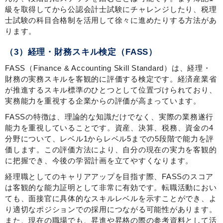
級を取得してから公認会計士試験にチャレンジしたり、税理
士試験の科目合格制を活用して徐々に進めたりする方法があ
ります。
（3）経理・財務スキル検定（FASS）
FASS（Finance & Accounting Skill Standard）は、経理・
財務の実務スキルを客観的に評価する検定です。経済産業省
が推進するスキル標準のひとつとして位置づけられており、
実務能力を重視する企業からの評価が高まっています。
FASSの特徴は、理論的な知識だけでなく、実際の業務遂行
能力を重視していることです。資産、決算、税務、資金の4
分野について、レベル1からレベル5までの5段階で能力を評
価します。この評価方法により、自分の現在の実力を客観的
に把握でき、今後の学習計画を立てやすくなります。
経理職としてのキャリアアップを目指す際、FASSのスコア
は客観的な能力証明として非常に有効です。転職活動におい
ても、面接官に具体的なスキルレベルを示すことができ、よ
り適切なポジションでの採用につながる可能性があります。
また、現在の職場でも、昇進や昇格の際の参考資料として活