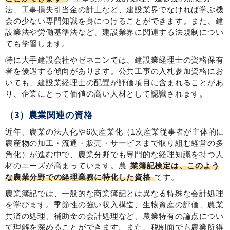
法、工事損失引当金の計上など、建設業界でなければ学ぶ機
会の少ない専門知識を身につけることができます。また、建
設業法や労働基準法など、建設業界に関連する法規制につい
ても学習します。
特に大手建設会社やゼネコンでは、建設業経理士の資格保有
者を優遇する傾向があります。公共工事の入札参加資格にお
いても、建設業経理士の配置が評価項目に含まれることがあ
り、企業にとって価値の高い人材として認識されます。
（3）農業関連の資格
近年、農業の法人化や6次産業化（1次産業従事者が主体的に
農産物の加工・流通・販売・サービスまで取り組む経営の多
角化）が進む中で、農業分野でも専門的な経理知識を持つ人
材のニーズが高まっています。農
業簿記検定は、このよう
な農業分野での経理業務に特化した資格
です。
農業簿記では、一般的な商業簿記とは異なる特殊な会計処理
を学びます。季節性の強い収入構造、生物資産の評価、農業
共済の処理、補助金の会計処理など、農業特有の論点につい
て理解を深めることができます。また、税制面でも農業所得