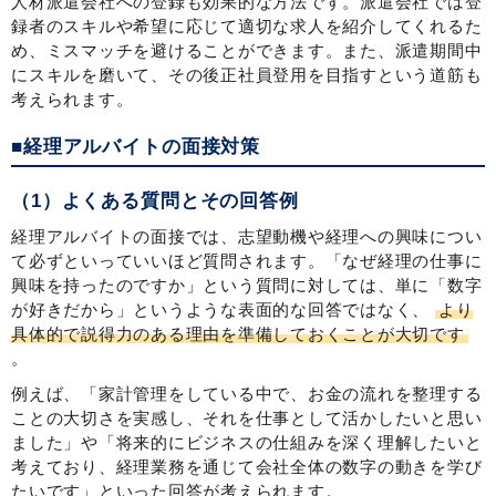
人材派遣会社への登録も効果的な方法です。派遣会社では登
録者のスキルや希望に応じて適切な求人を紹介してくれるた
め、ミスマッチを避けることができます。また、派遣期間中
にスキルを磨いて、その後正社員登用を目指すという道筋も
考えられます。
■経理アルバイトの面接対策
（1）よくある質問とその回答例
経理アルバイトの面接では、志望動機や経理への興味につい
て必ずといっていいほど質問されます。「なぜ経理の仕事に
興味を持ったのですか」という質問に対しては、単に「数字
が好きだから」というような表面的な回答ではなく、
より
具体的で説得力のある理由を準備しておくことが大切です
。
例えば、「家計管理をしている中で、お金の流れを整理する
ことの大切さを実感し、それを仕事として活かしたいと思い
ました」や「将来的にビジネスの仕組みを深く理解したいと
考えており、経理業務を通じて会社全体の数字の動きを学び
たいです」といった回答が考えられます。