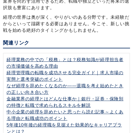
業界を問わず活用できるため、転職や独立といった将来の選
択肢も豊富にあります。
経理の世界は奥が深く、やりがいのある分野です。未経験だ
からといって躊躇する必要はありません。今こそ、新しい挑
戦を始める絶好のタイミングかもしれません。
関連リンク
経理業務の中での「税務」とは？税務知識が経理担当者
の市場価値を高める理由
経理管理職の転職を成功させる完全ガイド｜求人市場の
実態と選考突破のポイント
なぜ経理を辞めたくなるのか——退職を考え始めたとき
の正しい向き合い方
金融業界の経理とはどんな仕事か｜銀行・証券・保険別
の特徴と転職で求められるスキルを解説
中小企業の経理を辞めたいと思ったら読む記事～よくあ
る理由と転職成功のポイント
5年後10年後の経理職を見据えた効果的なキャリアプラ
ンとは？