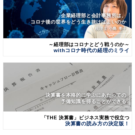
企業経理部と会計事務所は、
コロナ後の世界をどう生き抜けばよいのか
税理士 小島 孝子
～経理部はコロナとどう戦うのか～
withコロナ時代の経理のミライ
決算書を本格的に学ぶにあたっての
予備知識を得ることができる
「THE 決算書」ビジネス実務で役立つ
決算書の読み方の決定版！