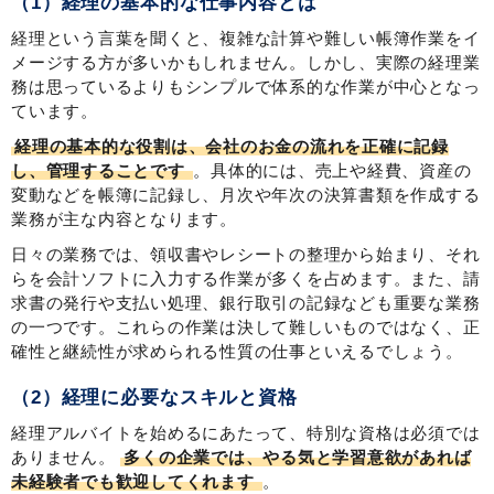
（1）経理の基本的な仕事内容とは
経理という言葉を聞くと、複雑な計算や難しい帳簿作業をイ
メージする方が多いかもしれません。しかし、実際の経理業
務は思っているよりもシンプルで体系的な作業が中心となっ
ています。
経理の基本的な役割は、会社のお金の流れを正確に記録
し、管理することです
。具体的には、売上や経費、資産の
変動などを帳簿に記録し、月次や年次の決算書類を作成する
業務が主な内容となります。
日々の業務では、領収書やレシートの整理から始まり、それ
らを会計ソフトに入力する作業が多くを占めます。また、請
求書の発行や支払い処理、銀行取引の記録なども重要な業務
の一つです。これらの作業は決して難しいものではなく、正
確性と継続性が求められる性質の仕事といえるでしょう。
（2）経理に必要なスキルと資格
経理アルバイトを始めるにあたって、特別な資格は必須では
ありません。
多くの企業では、やる気と学習意欲があれば
未経験者でも歓迎してくれます
。