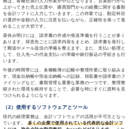
務は、各種伝票の入力作業が中心となります。営業部門から
上がってきた売上伝票や、購買部門からの経費に関する書類
を会計ソフトに入力していきます。この作業では、勘定科目
の選択や金額の入力に注意を払いながら、正確性を保って進
めることが大切です。
昼休み明けには、請求書の作成や発送準備を行うことが多く
あります。得意先ごとに請求内容をまとめ、請求書を発行し
て郵送やメール送信の準備を整えます。また、支払い処理と
して、仕入先への代金支払いの準備や銀行振込の手続きも行
います。
午後の時間帯には、各種帳簿の記帳や整理作業に取り組みま
す。現金出納帳や預金出納帳への記録、領収書や請求書のフ
ァイリングなど、書類管理も重要な業務の一つです。整理整
頓された環境を維持することで、必要な時にすぐに資料を見
つけられるようになります。
（2）使用するソフトウェアとツール
現代の経理業務は、会計ソフトウェアの活用が不可欠となっ
ています。
多くの企業で使用されている代表的な会計ソフ