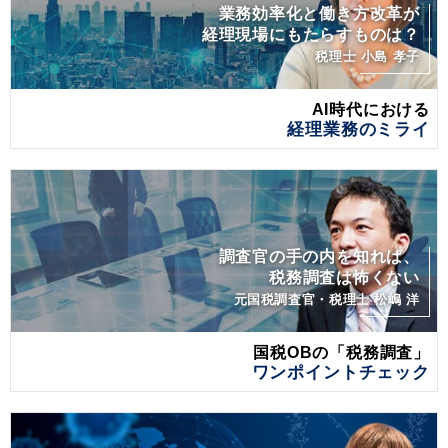
業務効率化と働き方改革が
経理現場にもたらすものは？
税理士 小島 孝子
AI時代における
経理業務のミライ
調査官の手の内を知れば、
税務調査は怖くない
元国税調査官・税理士 松嶋 洋
国税OBの「税務調査」
ワンポイントチェック