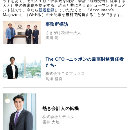
ットをあて、その人生観・仕事観を紹介。会計・経理分野に従事する
人と仕事の将来像を提示する、読者と共に考えるヒューマンドキュメ
ント誌です。今なら
新規登録
していただくと、「Accountant's
Magazine」（WEB版）の全記事を
無料で閲覧
することができます。
事務所探訪
さきがけ税理士法人
黒川 明
The CFO –ニッポンの最高財務責任者
たち-
株式会社ＴＯブックス
鳥海 裕喜
熱き会計人の転機
株式会社リデルタ
國井 大地