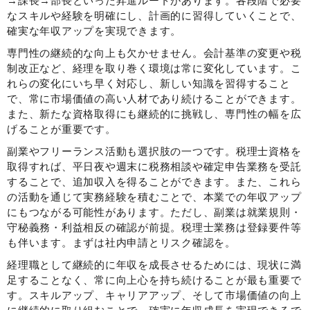
→課長→部長といった昇進ルートがあります。各段階で必要
なスキルや経験を明確にし、計画的に習得していくことで、
確実な年収アップを実現できます。
専門性の継続的な向上も欠かせません。会計基準の変更や税
制改正など、経理を取り巻く環境は常に変化しています。こ
れらの変化にいち早く対応し、新しい知識を習得すること
で、常に市場価値の高い人材であり続けることができます。
また、新たな資格取得にも継続的に挑戦し、専門性の幅を広
げることが重要です。
副業やフリーランス活動も選択肢の一つです。税理士資格を
取得すれば、平日夜や週末に税務相談や確定申告業務を受託
することで、追加収入を得ることができます。また、これら
の活動を通じて実務経験を積むことで、本業での年収アップ
にもつながる可能性があります。ただし、副業は就業規則・
守秘義務・利益相反の確認が前提。税理士業務は登録要件等
も伴います。まずは社内申請とリスク確認を。
経理職として継続的に年収を成長させるためには、現状に満
足することなく、常に向上心を持ち続けることが最も重要で
す。スキルアップ、キャリアアップ、そして市場価値の向上