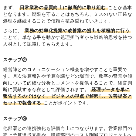
まず、
日常業務の品質向上に徹底的に取り組む
ことが基本
となります。期限を守ることはもちろん、ミスのない正確な
処理を継続することで信頼を積み重ねていきます。
さらに、
業務の効率化提案や改善案の提出を積極的に行う
ことで、単なる手を動かす処理担当者から戦略的思考を持つ
人材として認識してもらえます。
ステップ②
経営陣とのコミュニケーション機会を増やすことも重要で
す。月次決算報告や予算会議などの場面で、数字の背景や傾
向について的確な分析とコメントを提供することで、経営判
断に貢献する存在として評価されます。
経理データを単に
報告するのではなく、ビジネスの視点で解釈し、改善提案と
セットで報告する
ことがポイントです。
ステップ③
他部署との連携強化も評価向上につながります。営業部門の
売上予算達成支援や、購買部門のコスト削減プロジェクトへ