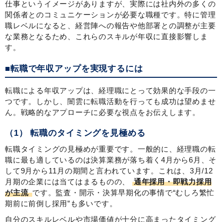
仕事というイメージがありますが、実際には社内外の多くの
関係者とのコミュニケーションが必要な職種です。特に管理
職レベルになると、経営陣への報告や他部署との調整が主要
な業務となるため、これらのスキルが年収に直接影響しま
す。
■転職で年収アップを実現するには
転職による年収アップは、経理職にとって効果的な手段の一
つです。しかし、闇雲に転職活動を行っても成功は望めませ
ん。戦略的なアプローチに必要な視点をお伝えします。
（1） 転職のタイミングを見極める
転職タイミングの見極めが重要です。一般的に、経理職の転
職に最も適しているのは決算業務が落ち着く4月から6月、そ
して9月から11月の期間と言われています。これは、3月/12
月期の企業には当てはまるものの、
通年採用・即戦力採用
が主流
です。監査・開示・決算早期化の事情で“むしろ繁忙
期前に前倒し採用”も多いです。
自分のスキルレベルや市場価値が十分に高まったタイミング