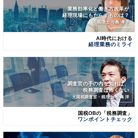
業務効率化と働き方改革が
経理現場にもたらすものは？
税理士 小島 孝子
AI時代における
経理業務のミライ
調査官の手の内を知れば、
税務調査は怖くない
元国税調査官・税理士 松嶋 洋
国税OBの「税務調査」
ワンポイントチェック