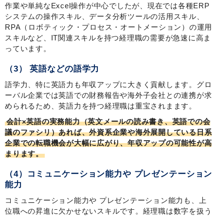
作業や単純なExcel操作が中心でしたが、現在では各種ERP
システムの操作スキル、データ分析ツールの活用スキル、
RPA（ロボティック・プロセス・オートメーション）の運用
スキルなど、IT関連スキルを持つ経理職の需要が急速に高ま
っています。
（3） 英語などの語学力
語学力、特に英語力も年収アップに大きく貢献します。グロ
ーバル企業では英語での財務報告や海外子会社との連携が求
められるため、英語力を持つ経理職は重宝されまます。
会計×英語の実務能力（英文メールの読み書き、英語での会
議のファシリ）あれば、外資系企業や海外展開している日系
企業での転職機会が大幅に広がり、年収アップの可能性が高
まります。
（4）コミュニケーション能力や プレゼンテーション
能力
コミュニケーション能力や プレゼンテーション能力も、上
位職への昇進に欠かせないスキルです。経理職は数字を扱う