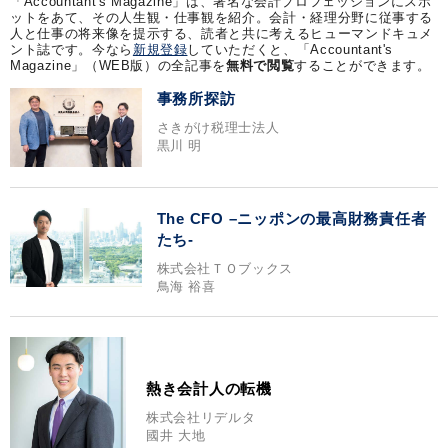
「Accountant's Magazine」は、著名な会計プロフェッションにスポ
ットをあて、その人生観・仕事観を紹介。会計・経理分野に従事する
人と仕事の将来像を提示する、読者と共に考えるヒューマンドキュメ
ント誌です。今なら
新規登録
していただくと、「Accountant's
Magazine」（WEB版）の全記事を
無料で閲覧
することができます。
事務所探訪
さきがけ税理士法人
黒川 明
The CFO –ニッポンの最高財務責任者
たち-
株式会社ＴＯブックス
鳥海 裕喜
熱き会計人の転機
株式会社リデルタ
國井 大地