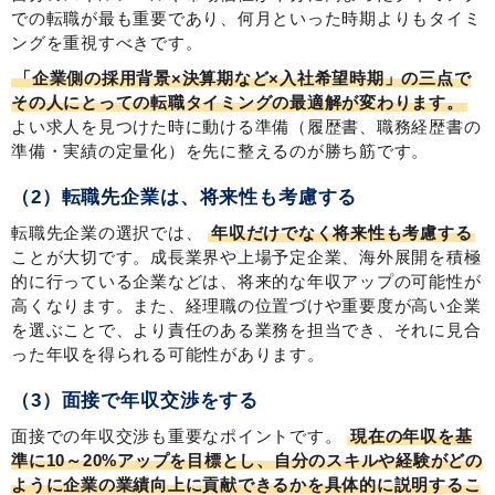
での転職が最も重要であり、何月といった時期よりもタイミ
ングを重視すべきです。
「企業側の採用背景×決算期など×入社希望時期」の三点で
その人にとっての転職タイミングの最適解が変わります。
よい求人を見つけた時に動ける準備（履歴書、職務経歴書の
準備・実績の定量化）を先に整えるのが勝ち筋です。
（2）転職先企業は、将来性も考慮する
転職先企業の選択では、
年収だけでなく将来性も考慮する
ことが大切です。成長業界や上場予定企業、海外展開を積極
的に行っている企業などは、将来的な年収アップの可能性が
高くなります。また、経理職の位置づけや重要度が高い企業
を選ぶことで、より責任のある業務を担当でき、それに見合
った年収を得られる可能性があります。
（3）面接で年収交渉をする
面接での年収交渉も重要なポイントです。
現在の年収を基
準に10～20%アップを目標とし、自分のスキルや経験がどの
ように企業の業績向上に貢献できるかを具体的に説明するこ