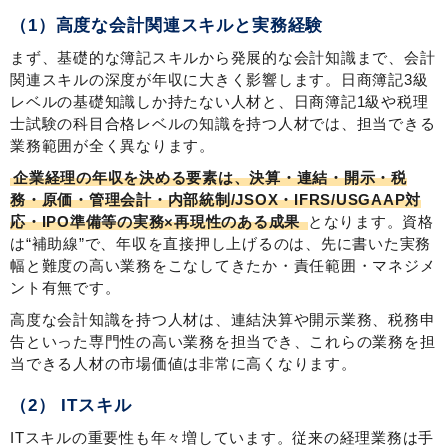
（1）高度な会計関連スキルと実務経験
まず、基礎的な簿記スキルから発展的な会計知識まで、会計
関連スキルの深度が年収に大きく影響します。日商簿記3級
レベルの基礎知識しか持たない人材と、日商簿記1級や税理
士試験の科目合格レベルの知識を持つ人材では、担当できる
業務範囲が全く異なります。
企業経理の年収を決める要素は、決算・連結・開示・税
務・原価・管理会計・内部統制/JSOX・IFRS/USGAAP対
応・IPO準備等の実務×再現性のある成果
となります。資格
は“補助線”で、年収を直接押し上げるのは、先に書いた実務
幅と難度の高い業務をこなしてきたか・責任範囲・マネジメ
ント有無です。
高度な会計知識を持つ人材は、連結決算や開示業務、税務申
告といった専門性の高い業務を担当でき、これらの業務を担
当できる人材の市場価値は非常に高くなります。
（2） ITスキル
ITスキルの重要性も年々増しています。従来の経理業務は手