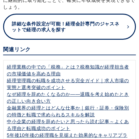
に継続的に取り組むことで、確実に年収成長を実現できるで
しょう。
詳細な条件設定が可能！経理会計専門のジャスネ
ットで経理の求人を探す
関連リンク
経理業務の中での「税務」とは？税務知識が経理担当者
の市場価値を高める理由
経理管理職の転職を成功させる完全ガイド｜求人市場の
実態と選考突破のポイント
なぜ経理を辞めたくなるのか——退職を考え始めたとき
の正しい向き合い方
金融業界の経理とはどんな仕事か｜銀行・証券・保険別
の特徴と転職で求められるスキルを解説
中小企業の経理を辞めたいと思ったら読む記事～よくあ
る理由と転職成功のポイント
5年後10年後の経理職を見据えた効果的なキャリアプラ