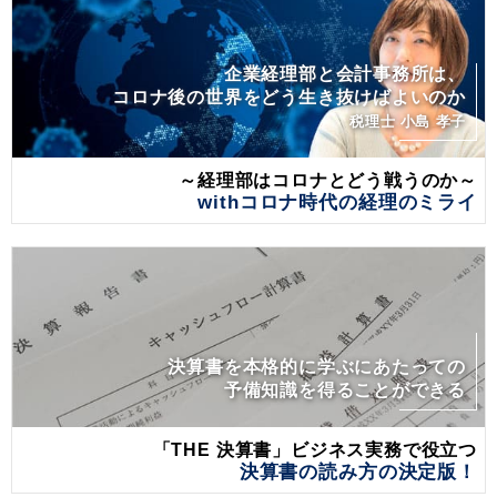
企業経理部と会計事務所は、
コロナ後の世界をどう生き抜けばよいのか
税理士 小島 孝子
～経理部はコロナとどう戦うのか～
withコロナ時代の経理のミライ
決算書を本格的に学ぶにあたっての
予備知識を得ることができる
「THE 決算書」ビジネス実務で役立つ
決算書の読み方の決定版！