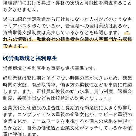
経理部門における昇進・昇格の実績と可能性を調査すること
も欠かせません。
過去に紹介予定派遣から正社員になった人材がどのようなキ
ャリアパスを歩んでいるか、管理職への登用実績はあるか、
資格取得支援制度は充実しているかなどを確認します。
こ
れらの情報は、派遣会社の担当者や企業の人事部門から収集
できます。
⑷労働環境と福利厚生
労働環境と福利厚生も重要な選択基準です。
経理業務は繁忙期とそうでない時期の差が大きいため、残業
時間の実態、有給取得率、働き方の柔軟性などを事前に確認
します。また、正社員転換後の給与水準、賞与制度、退職金
制度、各種手当なども比較検討の対象となります。
企業文化と価値観の適合性も長期的な満足度に大きく影響し
ます。コンプライアンス重視の企業文化か、スピード重視の
企業文化か、チームワークを重視するか個人の成果を重視す
るかなど、自分の価値観と企業文化がマッチしているかを慎
重に評価します。