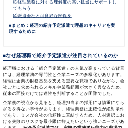
⑶経理業務に対する理解度の高い担当にサポートし
てもらう
⑷派遣会社とは良好な関係を
■まとめ：経理の紹介予定派遣で理想のキャリアを実
現するために
■なぜ経理職で紹介予定派遣が注目されているのか
経理職における「紹介予定派遣」の人気が高まっている背景
には、経理業務の専門性と企業ニーズの多様化があります。
経理は企業の財務基盤を支える重要な職種でありながら、会
社ごとに求められるスキルや業務範囲が大きく異なるため、
従来の面接だけでは適性を判断することが困難でした。
企業側の視点から見ると、経理担当者の採用には慎重になら
ざるを得ない事情があります。経理業務は正確性が絶対条件
であり、ミスが会社の信頼性に直結するため、人材選択にお
ける失敗のリスクを最小限に抑えたいという強いニーズがあ
ります。
紹介予定派遣では、実際の業務遂行能力や職場で