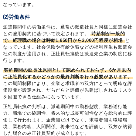
なっています。
⑵労働条件
派遣期間中の労働条件は、通常の派遣社員と同様に派遣会社
との雇用契約に基づいて決定されます。
時給制が一般的
で、経理職の場合は時給1,650円から2,000円程度が相場
と
なっています。社会保険や有給休暇などの福利厚生も派遣会
社の制度が適用され、正社員転換後は派遣先企業の制度に移
行します。
契約期間の延長は原則として認められておらず、6か月以内
に正社員化するかどうかの最終判断を行う必要があります。
この期間制限により、企業と求職者の双方にとって明確な評
価期間が設定され、だらだらと評価が先延ばしされるリスク
を回避できる仕組みになっています。
正社員転換の判断は、派遣期間中の勤務態度、業務遂行能
力、職場での協調性、将来的な成長可能性などを総合的に評
価して行われます。企業側だけでなく、求職者側も職場環
境、業務内容、人間関係、将来性などを評価し、双方が納得
した場合のみ正社員契約が成立します。