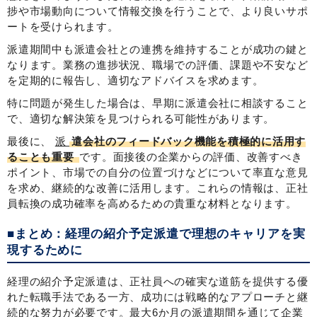
捗や市場動向について情報交換を行うことで、より良いサポ
ートを受けられます。
派遣期間中も派遣会社との連携を維持することが成功の鍵と
なります。業務の進捗状況、職場での評価、課題や不安など
を定期的に報告し、適切なアドバイスを求めます。
特に問題が発生した場合は、早期に派遣会社に相談すること
で、適切な解決策を見つけられる可能性があります。
最後に、
派
遣会社のフィードバック機能を積極的に活用す
ることも重要
です。面接後の企業からの評価、改善すべき
ポイント、市場での自分の位置づけなどについて率直な意見
を求め、継続的な改善に活用します。これらの情報は、正社
員転換の成功確率を高めるための貴重な材料となります。
■まとめ：経理の紹介予定派遣で理想のキャリアを実
現するために
経理の紹介予定派遣は、正社員への確実な道筋を提供する優
れた転職手法である一方、成功には戦略的なアプローチと継
続的な努力が必要です。最大6か月の派遣期間を通じて企業