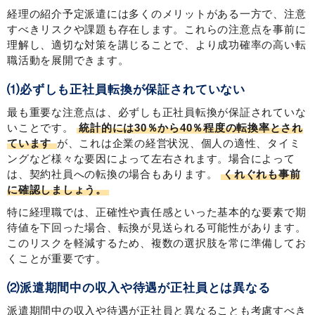
経理の紹介予定派遣には多くのメリットがある一方で、注意
すべきリスクや課題も存在します。これらの注意点を事前に
理解し、適切な対策を講じることで、より成功確率の高い転
職活動を展開できます。
⑴必ずしも正社員転換が保証されていない
最も重要な注意点は、必ずしも正社員転換が保証されていな
いことです。
統計的には30％から40％程度の転換率とされ
ています
が、これは企業の経営状況、個人の適性、タイミ
ングなど様々な要因によって左右されます。場合によって
は、契約社員への転換の場合もあります。
くれぐれも事前
に確認しましょう。
特に経理職では、正確性や責任感といった基本的な要素で期
待値を下回った場合、転換が見送られる可能性があります。
このリスクを軽減するため、複数の選択肢を常に準備してお
くことが重要です。
⑵派遣期間中の収入や待遇が正社員とは異なる
派遣期間中の収入や待遇が正社員と異なることも考慮すべき