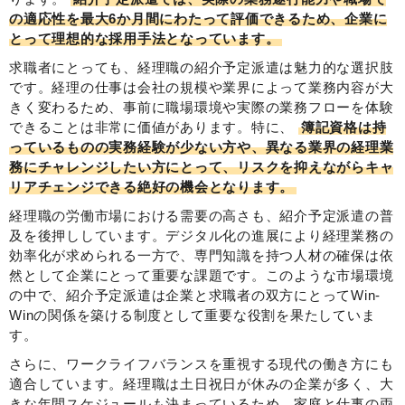
の適応性を最大6か月間にわたって評価できるため、企業に
とって理想的な採用手法となっています。
求職者にとっても、経理職の紹介予定派遣は魅力的な選択肢
です。経理の仕事は会社の規模や業界によって業務内容が大
きく変わるため、事前に職場環境や実際の業務フローを体験
できることは非常に価値があります。特に、
簿記資格は持
っているものの実務経験が少ない方や、異なる業界の経理業
務にチャレンジしたい方にとって、リスクを抑えながらキャ
リアチェンジできる絶好の機会となります。
経理職の労働市場における需要の高さも、紹介予定派遣の普
及を後押ししています。デジタル化の進展により経理業務の
効率化が求められる一方で、専門知識を持つ人材の確保は依
然として企業にとって重要な課題です。このような市場環境
の中で、紹介予定派遣は企業と求職者の双方にとってWin-
Winの関係を築ける制度として重要な役割を果たしていま
す。
さらに、ワークライフバランスを重視する現代の働き方にも
適合しています。経理職は土日祝日が休みの企業が多く、大
きな年間スケジュールも決まっているため、家庭と仕事の両