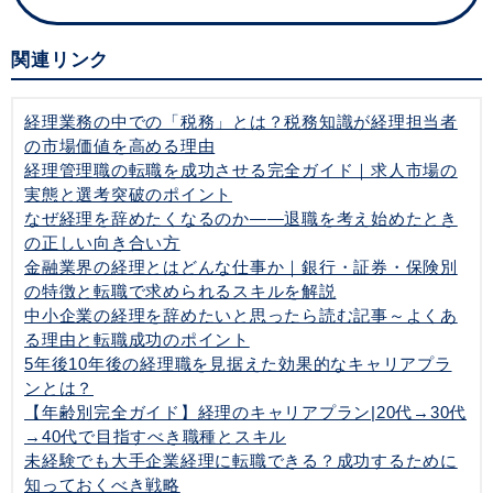
関連リンク
経理業務の中での「税務」とは？税務知識が経理担当者
の市場価値を高める理由
経理管理職の転職を成功させる完全ガイド｜求人市場の
実態と選考突破のポイント
なぜ経理を辞めたくなるのか——退職を考え始めたとき
の正しい向き合い方
金融業界の経理とはどんな仕事か｜銀行・証券・保険別
の特徴と転職で求められるスキルを解説
中小企業の経理を辞めたいと思ったら読む記事～よくあ
る理由と転職成功のポイント
5年後10年後の経理職を見据えた効果的なキャリアプラ
ンとは？
【年齢別完全ガイド】経理のキャリアプラン|20代→30代
→40代で目指すべき職種とスキル
未経験でも大手企業経理に転職できる？成功するために
知っておくべき戦略