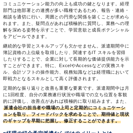
コミュニケーション能力の向上も成功の鍵となります。経理
部門は他部署との連携が多い職種であるため、報告・連絡・
相談を適切に行い、周囲との円滑な関係を築くことが求めら
れます。また、疑問点があれば積極的に質問し、業務への理
解を深める姿勢を示すことで、学習意欲と成長ポテンシャル
をアピールできます。
継続的な学習とスキルアップも欠かせません。派遣期間中に
簿記資格の上位級を取得したり、関連するIT スキルを習得
したりすることで、企業に対して長期的な価値提供能力を示
すことができます。特に、ExcelやAccessなどの実務スキ
ル、会計ソフトの操作能力、税務知識などは経理職において
即戦力となるスキルとして高く評価されます。
定期的な振り返りと改善も重要な要素です。派遣期間中は月
に1回程度、自分の業務遂行状況や職場での立ち位置を客観
的に評価し、改善点があれば積極的に取り組みます。また、
派遣会社の担当者や職場の上司と定期的にコミュニケーシ
ョンを取り、フィードバックを求めることで、期待値と現状
のギャップを早期に把握し、修正することができます。