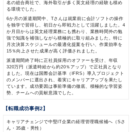
名の総合商社で、海外取引が多く英文経理の経験も積め
る環境でした。
6か月の派遣期間中、Tさんは就業前に会計ソフトの操作
を独学で習得し、初日から即戦力として活躍しました。4
か月目からは英文経理業務にも携わり、業務時間外の勉
強で知識を補強しながら積極的に取り組みました。特に
月次決算スケジュールの最適化提案を行い、作業効率を
15％向上させた成果が高く評価されました。
派遣期間終了時に正社員採用のオファーを受け、年収
320万円（派遣時給から約20％アップ）で正社員となり
ました。現在は国際会計基準（IFRS）導入プロジェクト
のメンバーに選出され、着実にキャリアアップを果たし
ています。成功要因は事前準備の徹底、積極的な学習姿
勢、チームへの貢献意識でした。
【転職成功事例2】
キャリアチェンジで中堅IT企業の経理管理職候補へ（Sさ
ん・35歳・男性）