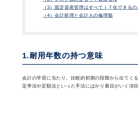
（3）固定資産管理はすべてＩＴ化できるの
（4）会計処理と会計人の倫理観
1.耐用年数の持つ意味
会計の学習に当たり、比較的初期の段階から出てく
定率法や定額法といった手法にばかり着目がいく項