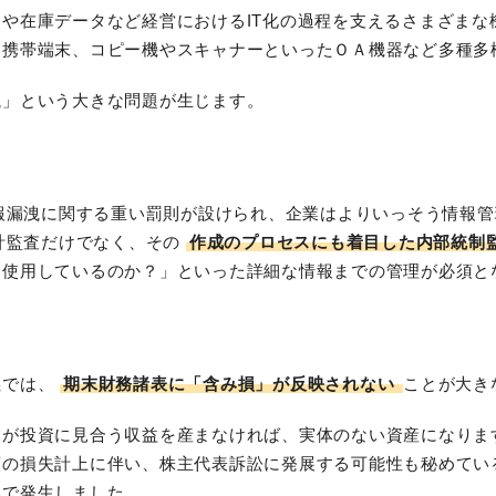
や在庫データなど経営におけるIT化の過程を支えるさまざまな
、携帯端末、コピー機やスキャナーといったＯＡ機器など多種多
洩」という大きな問題が生じます。
情報漏洩に関する重い罰則が設けられ、企業はよりいっそう情報
会計監査だけでなく、その
作成のプロセスにも着目した内部統制
を使用しているのか？」といった詳細な情報までの管理が必須と
義では、
期末財務諸表に「含み損」が反映されない
ことが大き
業が投資に見合う収益を産まなければ、実体のない資産になりま
額の損失計上に伴い、株主代表訴訟に発展する可能性も秘めてい
いで発生しました。