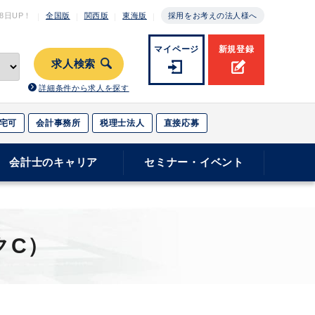
月8日
UP！
全国版
関西版
東海版
採用をお考えの法人様へ
マイページ
新規登録
求人検索
詳細条件から求人を探す
宅可
会計事務所
税理士法人
直接応募
会計士のキャリア
セミナー・イベント
）
クC）