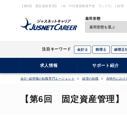
【第6回 固定資産管理】 （AI・IT代替危険度予想 ランクC）｜経
雇用形態
注目キーワード
会計士
税理士
経理正
求人情報
サポート紹介
会計･経理職の転職専門エージェント
経理の転職
AI時代にお
【第6回 固定資産管理】（