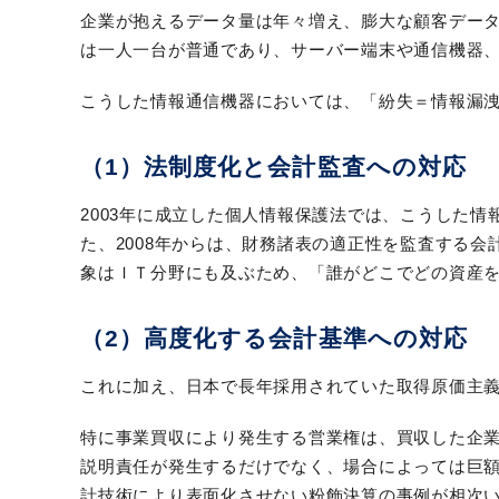
企業が抱えるデータ量は年々増え、膨大な顧客データ
は一人一台が普通であり、サーバー端末や通信機器
こうした情報通信機器においては、「紛失＝情報漏
（1）法制度化と会計監査への対応
2003年に成立した個人情報保護法では、こうした
た、2008年からは、財務諸表の適正性を監査する
象はＩＴ分野にも及ぶため、「誰がどこでどの資産
（2）高度化する会計基準への対応
これに加え、日本で長年採用されていた取得原価主
特に事業買収により発生する営業権は、買収した企
説明責任が発生するだけでなく、場合によっては巨
計技術により表面化させない粉飾決算の事例が相次