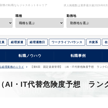
理・財務の転職ならジャスネットキャリア
求人掲載数は業界最大級
2026年8
職種
勤務地
社員
経理派遣
経理週数日
ワークライフバランス
外資系
在
転職ノウハウ
転職事例
ける経理業務のミライ
【第6回 固定資産管理】 （AI・IT代替危険度予想 ランクC
AI・IT代替危険度予想 ラン