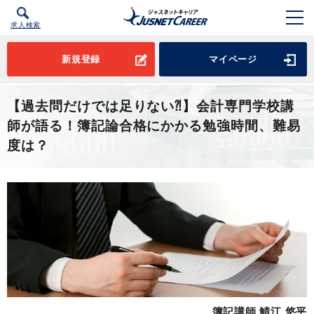
求人検索
新規登録
マイページ
【過去問だけでは足りない⁈】会計専門学校講
師が語る！簿記論合格にかかる勉強時間、難易
度は？
簿記講師 鯖江 悠平