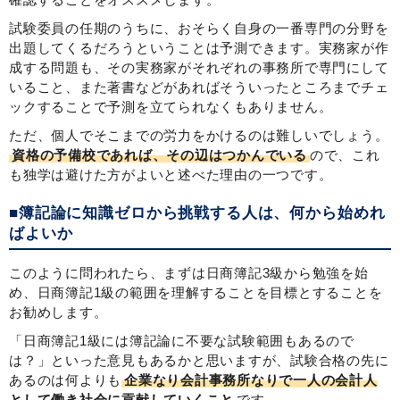
試験委員の任期のうちに、おそらく自身の一番専門の分野を
出題してくるだろうということは予測できます。実務家が作
成する問題も、その実務家がそれぞれの事務所で専門にして
いること、また著書などがあればそういったところまでチェ
ックすることで予測を立てられなくもありません。
ただ、個人でそこまでの労力をかけるのは難しいでしょう。
資格の予備校であれば、その辺はつかんでいる
ので、これ
も独学は避けた方がよいと述べた理由の一つです。
■簿記論に知識ゼロから挑戦する人は、何から始めれ
ばよいか
このように問われたら、まずは日商簿記3級から勉強を始
め、日商簿記1級の範囲を理解することを目標とすることを
お勧めします。
「日商簿記1級には簿記論に不要な試験範囲もあるので
は？」といった意見もあるかと思いますが、試験合格の先に
あるのは何よりも
企業なり会計事務所なりで一人の会計人
として働き社会に貢献していくこと
です。