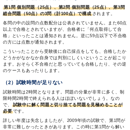
第1問 個別問題（25点）、第2問 個別問題（25点）、第3問
総合問題（50点）の3問（計100点）で構成
されます。
各問の中の設問の点数配分は公表されていません。また60点
以上で合格とされていますが、合格者に「何点取得して合
格」といったことは通知されません。逆に59点以下で不合格
の方には点数が通知されます。
こういったことから受験後に自己採点をしても、合格したか
どうかがなかなか自身では判別にしくいということが起こり
ます。おそらく不合格だと思っていても合格したり、その逆
のケースもあったりします。
（2）試験時間が足りない
試験時間は2時間となります。問題の分量が非常に多く、制
限時間2時間で終えられる人はほぼいないでしょう。なの
で、
試験中に解く問題と切り捨てる問題を見極めることが
必要
です。
詳しい年度は失念しましたが、2009年頃の試験で、第1問が
非常に難しかったときがあります。この時に第1問から解い