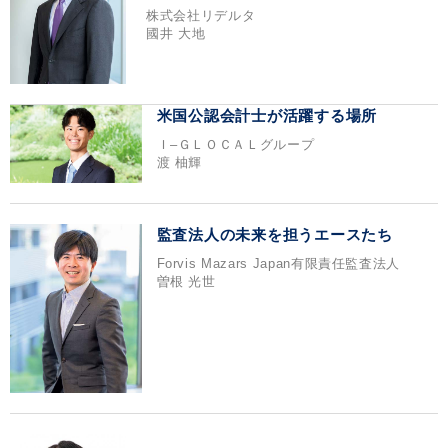
株式会社リデルタ
國井 大地
米国公認会計士が活躍する場所
Ｉ‒ＧＬＯＣＡＬグループ
渡 柚輝
監査法人の未来を担うエースたち
Forvis Mazars Japan有限責任監査法人
曽根 光世