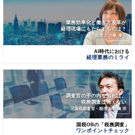
業務効率化と働き方改革が
経理現場にもたらすものは？
税理士 小島 孝子
AI時代における
経理業務のミライ
調査官の手の内を知れば、
税務調査は怖くない
元国税調査官・税理士 松嶋 洋
国税OBの「税務調査」
ワンポイントチェック