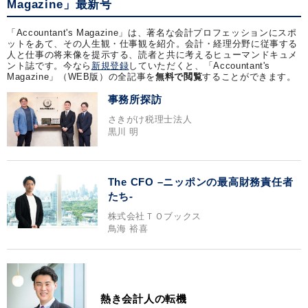
Magazine」最新号
「Accountant's Magazine」は、著名な会計プロフェッションにスポ
ットをあて、その人生観・仕事観を紹介。会計・経理分野に従事する
人と仕事の将来像を提示する、読者と共に考えるヒューマンドキュメ
ント誌です。今なら
新規登録
していただくと、「Accountant's
Magazine」（WEB版）の全記事を
無料で閲覧
することができます。
事務所探訪
さきがけ税理士法人
黒川 明
The CFO –ニッポンの最高財務責任者
たち-
株式会社ＴＯブックス
鳥海 裕喜
熱き会計人の転機