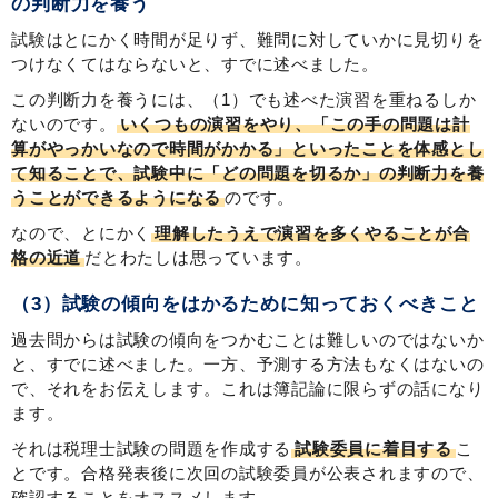
の判断力を養う
試験はとにかく時間が足りず、難問に対していかに見切りを
つけなくてはならないと、すでに述べました。
この判断力を養うには、（1）でも述べた演習を重ねるしか
ないのです。
いくつもの演習をやり、「この手の問題は計
算がやっかいなので時間がかかる」といったことを体感とし
て知ることで、試験中に「どの問題を切るか」の判断力を養
うことができるようになる
のです。
なので、とにかく
理解したうえで演習を多くやることが合
格の近道
だとわたしは思っています。
（3）試験の傾向をはかるために知っておくべきこと
過去問からは試験の傾向をつかむことは難しいのではないか
と、すでに述べました。一方、予測する方法もなくはないの
で、それをお伝えします。これは簿記論に限らずの話になり
ます。
それは税理士試験の問題を作成する
試験委員に着目する
こ
とです。合格発表後に次回の試験委員が公表されますので、
確認することをオススメします。