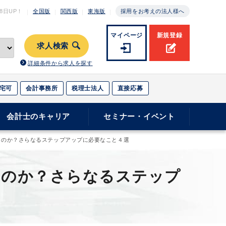
月8日
UP！
全国版
関西版
東海版
採用をお考えの法人様へ
マイページ
新規登録
求人検索
詳細条件から求人を探す
宅可
会計事務所
税理士法人
直接応募
会計士のキャリア
セミナー・イベント
つのか？さらなるステップアップに必要なこと４選
つのか？さらなるステップ