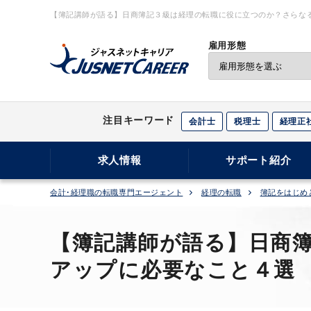
【簿記講師が語る】日商簿記３級は経理の転職に役に立つのか？さらなる
理・財務の転職ならジャスネットキャリア
雇用形態
注目キーワード
会計士
税理士
経理正
求人情報
サポート紹介
会計･経理職の転職専門エージェント
経理の転職
簿記をはじめ
【簿記講師が語る】日商
アップに必要なこと４選