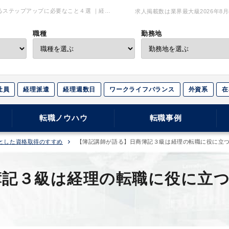
ステップアップに必要なこと４選 ｜経
求人掲載数は業界最大級
2026年8
職種
勤務地
社員
経理派遣
経理週数日
ワークライフバランス
外資系
在
転職ノウハウ
転職事例
とした資格取得のすすめ
【簿記講師が語る】日商簿記３級は経理の転職に役に立
簿記３級は経理の転職に役に立