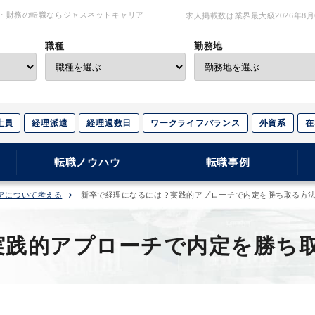
・財務の転職ならジャスネットキャリア
求人掲載数は業界最大級
2026年8
職種
勤務地
社員
経理派遣
経理週数日
ワークライフバランス
外資系
在
転職ノウハウ
転職事例
アについて考える
新卒で経理になるには？実践的アプローチで内定を勝ち取る方
実践的アプローチで内定を勝ち