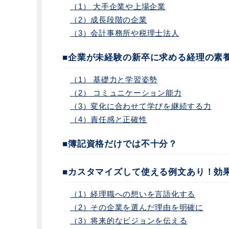
（1） 大手企業や上場企業
（2）成長段階の企業
（3）会計事務所や税理士法人
■企業が未経験の新卒に求める経理の素
（1） 基礎力と学習姿勢
（2） コミュニケーション能力
（3）変化に合わせて学びを継続する力
（4）責任感と正確性
■簿記資格だけでは不十分？
■カスタマイズして使える例文あり！効
（1）経理職への想いを言語化する
（2）その企業を選んだ理由を明確に
（3）将来的なビジョンを伝える