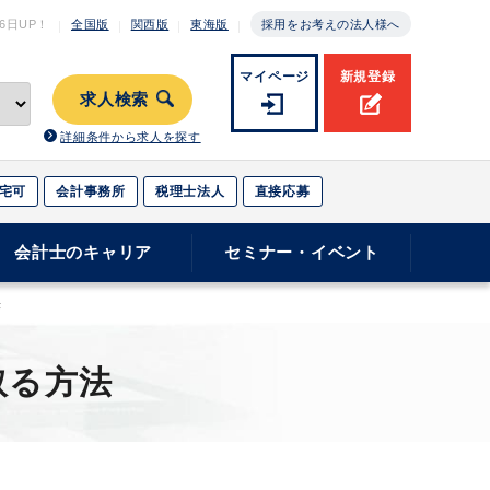
月6日
UP！
全国版
関西版
東海版
採用をお考えの法人様へ
マイページ
新規登録
求人検索
詳細条件から求人を探す
宅可
会計事務所
税理士法人
直接応募
会計士のキャリア
セミナー・イベント
法
取る方法