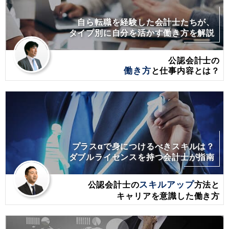
自ら転職を経験した会計士たちが、
タイプ別に自分を活かす働き方を解説
公認会計士の
働き方
と仕事内容とは？
プラスαで身につけるべきスキルは？
ダブルライセンスを持つ会計士が指南
公認会計士の
スキルアップ
方法と
キャリアを意識した働き方