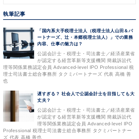
執筆記事
「国内系大手税理士法人（税理士法人山田＆パ
ートナーズ、辻・本郷税理士法人）」での業務
内容、仕事の魅力は？
公認会計士・税理士・司法書士／経済産業省
が認定する経営革新等支援機関 簡裁訴訟代
理等関係業務認定会員 Advanced-level IPO Professional 税
理士司法書士総合事務所 タクミパートナーズ 代表 高橋 善
也
遅すぎる？ 社会人で公認会計士を目指しても大
丈夫？
公認会計士・税理士・司法書士／経済産業省
が認定する経営革新等支援機関 簡裁訴訟代
理等関係業務認定会員 Advanced-level IPO
Professional 税理士司法書士総合事務所 タクミパートナー
ズ 代表 高橋 善也