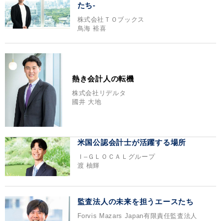
たち-
株式会社ＴＯブックス
鳥海 裕喜
熱き会計人の転機
株式会社リデルタ
國井 大地
米国公認会計士が活躍する場所
Ｉ‒ＧＬＯＣＡＬグループ
渡 柚輝
監査法人の未来を担うエースたち
Forvis Mazars Japan有限責任監査法人