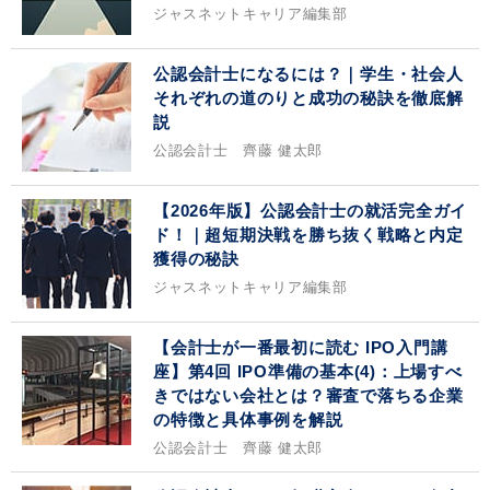
ジャスネットキャリア編集部
公認会計士になるには？｜学生・社会人
それぞれの道のりと成功の秘訣を徹底解
説
公認会計士 齊藤 健太郎
【2026年版】公認会計士の就活完全ガイ
ド！｜超短期決戦を勝ち抜く戦略と内定
獲得の秘訣
ジャスネットキャリア編集部
【会計士が一番最初に読む IPO入門講
座】第4回 IPO準備の基本(4)：上場すべ
きではない会社とは？審査で落ちる企業
の特徴と具体事例を解説
公認会計士 齊藤 健太郎