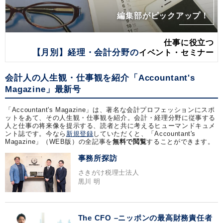
編集部がピックアップ！
仕事に役立つ
【月別】経理・会計分野の
イベント・セミナー
会計人の人生観・仕事観を紹介「Accountant's
Magazine」最新号
「Accountant's Magazine」は、著名な会計プロフェッションにスポ
ットをあて、その人生観・仕事観を紹介。会計・経理分野に従事する
人と仕事の将来像を提示する、読者と共に考えるヒューマンドキュメ
ント誌です。今なら
新規登録
していただくと、「Accountant's
Magazine」（WEB版）の全記事を
無料で閲覧
することができます。
事務所探訪
さきがけ税理士法人
黒川 明
The CFO –ニッポンの最高財務責任者