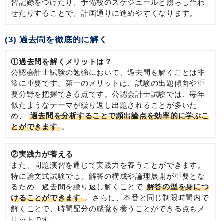
習記録をつけたり、予備校のスケジュールと照らし合わ
せたりすることで、計画通りに進めやすくなります。
(3) 過去問を徹底的に解く
①過去問を解くメリットは？
公認会計士試験の勉強において、過去問を解くことは非
常に重要です。第一のメリットは、試験の出題傾向や重
要分野を把握できる点です。公認会計士試験では、毎年
似たようなテーマが繰り返し出題されることが多いた
め、
過去問を分析することで頻出論点を効率的に学ぶこ
とができます
。
②実践力が養える
また、問題演習を通じて実践力を養うことができます。
特に論文式試験では、解答の構成や論理展開が重要とな
るため、過去問を繰り返し解くことで
解答の型を身につ
けることができます
。さらに、本番と同じ制限時間内で
解くことで、時間配分の感覚を養うことができる点もメ
リットです。