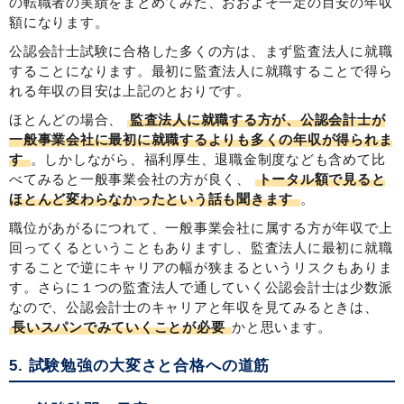
の転職者の実績をまとめてみた、おおよそ一定の目安の年収
額になります。
公認会計士試験に合格した多くの方は、まず監査法人に就職
することになります。最初に監査法人に就職することで得ら
れる年収の目安は上記のとおりです。
ほとんどの場合、
監査法人に就職する方が、公認会計士が
一般事業会社に最初に就職するよりも多くの年収が得られま
す
。しかしながら、福利厚生、退職金制度なども含めて比
べてみると一般事業会社の方が良く、
トータル額で見ると
ほとんど変わらなかったという話も聞きます
。
職位があがるにつれて、一般事業会社に属する方が年収で上
回ってくるということもありますし、監査法人に最初に就職
することで逆にキャリアの幅が狭まるというリスクもありま
す。さらに１つの監査法人で通していく公認会計士は少数派
なので、公認会計士のキャリアと年収を見てみるときは、
長いスパンでみていくことが必要
かと思います。
5. 試験勉強の大変さと合格への道筋