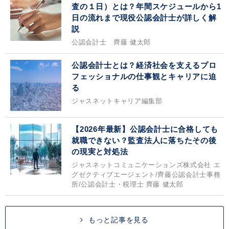
査の１日）とは？年間スケジュールから1
日の流れまで現役公認会計士が詳しく解
説
公認会計士 齊藤 健太郎
公認会計士とは？経済社会を支えるプロ
フェッショナルの仕事観とキャリアに迫
る
ジャスネットキャリア編集部
【2026年最新】公認会計士に合格しても
就職できない？監査法人に落ちたその後
の現実と対処法
ジャスネットコミュニケーションズ株式会社 エ
グゼクティブエージェント/齊藤公認会計士事務
所/公認会計士・税理士 齊藤 健太郎
もっと記事を見る