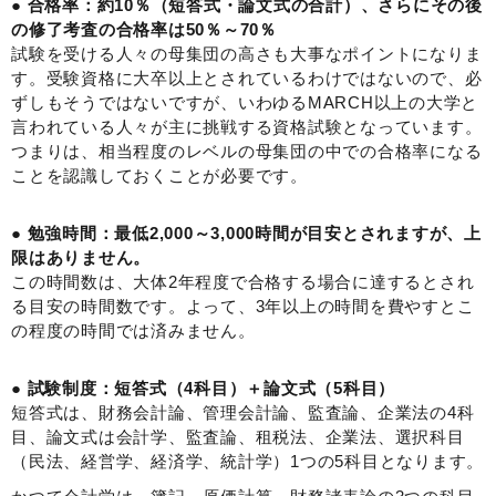
● 合格率：約10％（短答式・論文式の合計）、さらにその後
の修了考査の合格率は50％～70％
試験を受ける人々の母集団の高さも大事なポイントになりま
す。受験資格に大卒以上とされているわけではないので、必
ずしもそうではないですが、いわゆるMARCH以上の大学と
言われている人々が主に挑戦する資格試験となっています。
つまりは、相当程度のレベルの母集団の中での合格率になる
ことを認識しておくことが必要です。
● 勉強時間：最低2,000～3,000時間が目安とされますが、上
限はありません。
この時間数は、大体2年程度で合格する場合に達するとされ
る目安の時間数です。よって、3年以上の時間を費やすとこ
の程度の時間では済みません。
● 試験制度：短答式（4科目）＋論文式（5科目）
短答式は、財務会計論、管理会計論、監査論、企業法の4科
目、論文式は会計学、監査論、租税法、企業法、選択科目
（民法、経営学、経済学、統計学）1つの5科目となります。