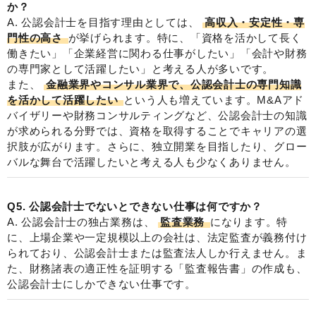
か？
A. 公認会計士を目指す理由としては、
高収入・安定性・専
門性の高さ
が挙げられます。特に、「資格を活かして長く
働きたい」「企業経営に関わる仕事がしたい」「会計や財務
の専門家として活躍したい」と考える人が多いです。
また、
金融業界やコンサル業界で、公認会計士の専門知識
を活かして活躍したい
という人も増えています。M&Aアド
バイザリーや財務コンサルティングなど、公認会計士の知識
が求められる分野では、資格を取得することでキャリアの選
択肢が広がります。さらに、独立開業を目指したり、グロー
バルな舞台で活躍したいと考える人も少なくありません。
Q5. 公認会計士でないとできない仕事は何ですか？
A. 公認会計士の独占業務は、
監査業務
になります。特
に、上場企業や一定規模以上の会社は、法定監査が義務付け
られており、公認会計士または監査法人しか行えません。ま
た、財務諸表の適正性を証明する「監査報告書」の作成も、
公認会計士にしかできない仕事です。