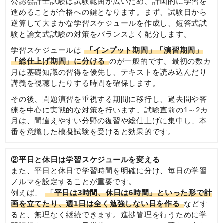
公認会計士試験は試験範囲が広いため、計画的に学習を
進めることが合格への鍵となります。まず、試験日から
逆算して大まかな学習スケジュールを作成し、短答式試
験と論文式試験の対策をバランスよく配分します。
学習スケジュールは
「インプット期間」「演習期間」
「総仕上げ期間」に分ける
のが一般的です。最初の数カ
月は基礎知識の習得を優先し、テキストを読み込んだり
講義を視聴したりする時間を確保します。
その後、問題演習を重視する期間に移行し、過去問や答
練を中心に実戦的な対策を行います。試験直前の1～2カ
月は、間違えやすい分野の復習や総仕上げに集中し、本
番を意識した模擬試験を受けると効果的です。
②平日と休日は学習スケジュールを変える
また、平日と休日で学習時間を明確に分け、毎日の学習
ノルマを設定することが重要です。
例えば、
「平日は3時間、休日は6時間」といった形で計
画を立てたり、週1日は全く勉強しない日を作る
などす
ると、無理なく継続できます。進捗管理を行うために学