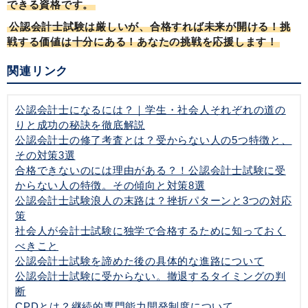
できる資格です。
公認会計士試験は厳しいが、合格すれば未来が開ける！挑
戦する価値は十分にある！あなたの挑戦を応援します！
関連リンク
公認会計士になるには？｜学生・社会人それぞれの道の
りと成功の秘訣を徹底解説
公認会計士の修了考査とは？受からない人の5つ特徴と、
その対策3選
合格できないのには理由がある？！公認会計士試験に受
からない人の特徴。その傾向と対策8選
公認会計士試験浪人の末路は？挫折パターンと3つの対応
策
社会人が会計士試験に独学で合格するために知っておく
べきこと
公認会計士試験を諦めた後の具体的な進路について
公認会計士試験に受からない。撤退するタイミングの判
断
CPDとは？継続的専門能力開発制度について