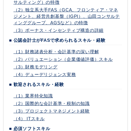
サルティング）の特徴
（2）独立系大手FAS（GCA、フロンティア・マネ
ジメント、経営共創基盤（IGPI）、山田コンサルテ
ィンググループ、AGSなど）の特徴
（3）ボーナス・インセンティブ構造の詳細
■ 公認会計士がFASで求められるスキル・経験
（1）財務諸表分析・会計基準の深い理解
（2）バリュエーション（企業価値評価）スキル
（3）財務モデリング
（4）デューデリジェンス実務
■ 歓迎されるスキル・経験
（1）業界特化知識
（2）国際的な会計基準・税制の知識
（3）プロジェクトマネジメント経験
（4） ITスキル
■ 必須ソフトスキル