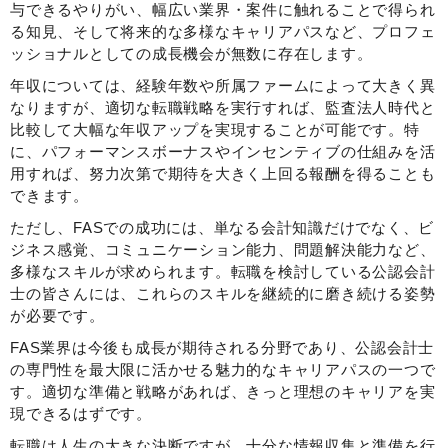
与できるやりがい、幅広い業界・案件に触れることで得られ
る知見、そして将来的な多様なキャリアパスなど、プロフェ
ッショナルとしての成長機会が無数に存在します。
年収については、経験年数や所属ファームによって大きく異
なりますが、適切な転職戦略を実行すれば、監査法人時代と
比較して大幅な年収アップを実現することが可能です。特
に、パフォーマンスボーナスやインセンティブの仕組みを活
用すれば、努力次第で期待を大きく上回る報酬を得ることも
できます。
ただし、FASでの成功には、単なる会計知識だけでなく、ビ
ジネス感覚、コミュニケーション能力、問題解決能力など、
多様なスキルが求められます。転職を検討している公認会計
士の皆さんには、これらのスキルを継続的に磨き続ける姿勢
が必要です。
FAS業界は今後も成長が期待される分野であり、公認会計士
の専門性を最大限に活かせる魅力的なキャリアパスの一つで
す。適切な準備と戦略があれば、きっと理想のキャリアを実
現できるはずです。
転職は人生の大きな決断ですが、十分な情報収集と準備を行