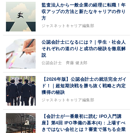
監査法人から一般企業の経理に転職！年
収アップの方法と新たなキャリアの作り
方
ジャスネットキャリア編集部
公認会計士になるには？｜学生・社会人
それぞれの道のりと成功の秘訣を徹底解
説
公認会計士 齊藤 健太郎
【2026年版】公認会計士の就活完全ガイ
ド！｜超短期決戦を勝ち抜く戦略と内定
獲得の秘訣
ジャスネットキャリア編集部
【会計士が一番最初に読む IPO入門講
座】第4回 IPO準備の基本(4)：上場すべ
きではない会社とは？審査で落ちる企業