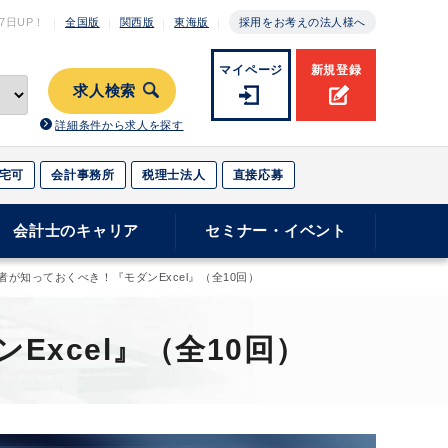
月7日
UP！
全国版
関西版
東海版
採用をお考えの法人様へ
マイページ
新規登録
求人検索
詳細条件から求人を探す
宅可
会計事務所
税理士法人
直接応募
会計士のキャリア
セミナー・イベント
が知っておくべき！『モダンExcel』（全10回）
xcel』（全10回）