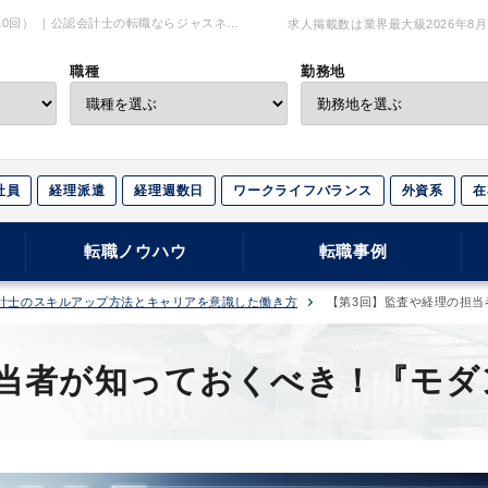
10回） ｜公認会計士の転職ならジャスネッ
求人掲載数は業界最大級
2026年8
職種
勤務地
社員
経理派遣
経理週数日
ワークライフバランス
外資系
在
転職ノウハウ
転職事例
計士のスキルアップ方法とキャリアを意識した働き方
【第3回】監査や経理の担当者
当者が知っておくべき！『モダンE