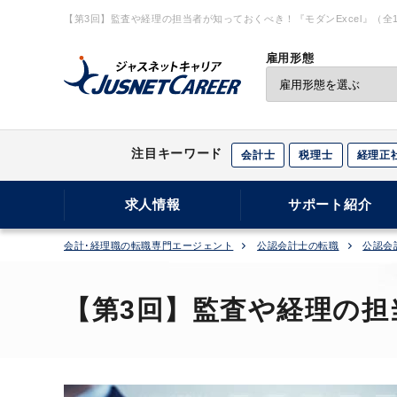
【第3回】監査や経理の担当者が知っておくべき！『モダンExcel』（全
トキャリア
雇用形態
注目キーワード
会計士
税理士
経理正
求人情報
サポート紹介
会計･経理職の転職専門エージェント
公認会計士の転職
公認会
【第3回】監査や経理の担