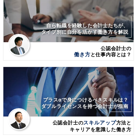
自ら転職を経験した会計士たちが、
タイプ別に自分を活かす働き方を解説
公認会計士の
働き方
と仕事内容とは？
プラスαで身につけるべきスキルは？
ダブルライセンスを持つ会計士が指南
公認会計士の
スキルアップ
方法と
キャリアを意識した働き方