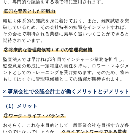
り、専門的な議論をする場で特に重用されます。
②①を背景とした即戦力
幅広く体系的な知識を身に着けており、また、難関試験を突
破しているため、その会社特有の知識をインプットすれば、
その会社で期待される業務に素早く追いつくことができると
期待されています。
③将来的な管理職候補 / すぐの管理職候補
監査法人では早ければ2年目でインチャージ業務を担当し、
監査意見の形成に一定程度の責任を持ち、ロワー・マネジメ
ントとしてのトレーニングを受け始めます。そのため、将来
もしくはすぐに管理職候補としての活躍が期待されます。
2.事業会社で公認会計士が働くメリットとデメリット
（1）メリット
①ワーク・ライフ・バランス
おそらく、これを主目的として一般事業会社を目指す方が多
いのではないでしょうか。
クライアントワークである監査