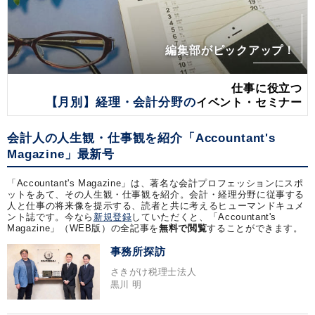
編集部がピックアップ！
仕事に役立つ
【月別】経理・会計分野の
イベント・セミナー
会計人の人生観・仕事観を紹介「Accountant's
Magazine」最新号
「Accountant's Magazine」は、著名な会計プロフェッションにスポ
ットをあて、その人生観・仕事観を紹介。会計・経理分野に従事する
人と仕事の将来像を提示する、読者と共に考えるヒューマンドキュメ
ント誌です。今なら
新規登録
していただくと、「Accountant's
Magazine」（WEB版）の全記事を
無料で閲覧
することができます。
事務所探訪
さきがけ税理士法人
黒川 明