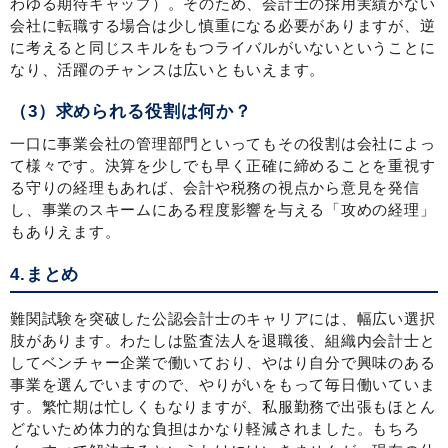
わゆる期待ギャップ）。そのため、会計士の採用実績がない
会社に転職する場合は少し慎重になる必要がありますが、逆
に考えると同じスキルをもつライバルがいないということに
なり、活躍のチャンスは広いともいえます。
（3）求められる役割は何か？
一口に事業会社の管理部門といってもその役割は会社によっ
て様々です。決算を少しでも早く正確に締めることを重視す
る守りの経理もあれば、会計や税務の視点から意見を発信
し、事業のスキームにある程度影響を与える「攻めの経理」
もありえます。
4.まとめ
難関試験を突破した公認会計士のキャリアには、幅広い選択
肢があります。わたしは監査法人を退職後、組織内会計士と
してベンチャー企業で働いており、やはり自分で興味のある
事業を選んでいますので、やりがいをもって毎日働いていま
す。繁忙期は忙しくもなりますが、私服勤務で出張もほとん
どないため体力的な負担はかなり軽減されました。もちろ