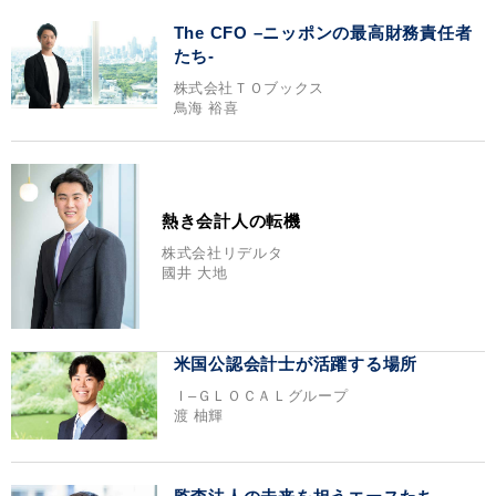
The CFO –ニッポンの最高財務責任者
たち-
株式会社ＴＯブックス
鳥海 裕喜
熱き会計人の転機
株式会社リデルタ
國井 大地
米国公認会計士が活躍する場所
Ｉ‒ＧＬＯＣＡＬグループ
渡 柚輝