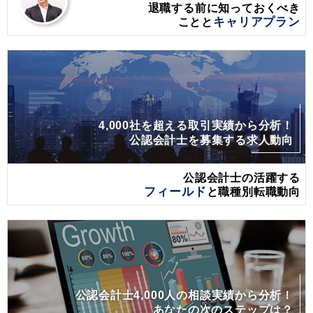
退職する前に
知っておくべき
ことと
キャリアプラン
4,000社を超える取引実績から分析！
公認会計士を募集する求人動向
公認会計士の活躍する
フィールド
と職種別転職動向
公認会計士4,000人の相談実績から分析！
あなたの次のステップは？