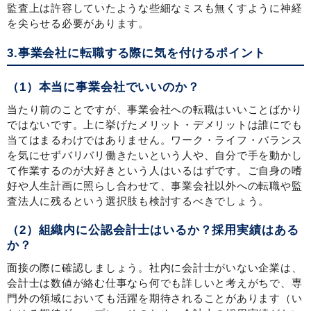
監査上は許容していたような些細なミスも無くすように神経
を尖らせる必要があります。
3.事業会社に転職する際に気を付けるポイント
（1）本当に事業会社でいいのか？
当たり前のことですが、事業会社への転職はいいことばかり
ではないです。上に挙げたメリット・デメリットは誰にでも
当てはまるわけではありません。ワーク・ライフ・バランス
を気にせずバリバリ働きたいという人や、自分で手を動かし
て作業するのが大好きという人はいるはずです。ご自身の嗜
好や人生計画に照らし合わせて、事業会社以外への転職や監
査法人に残るという選択肢も検討するべきでしょう。
（2）組織内に公認会計士はいるか？採用実績はある
か？
面接の際に確認しましょう。社内に会計士がいない企業は、
会計士は数値が絡む仕事なら何でも詳しいと考えがちで、専
門外の領域においても活躍を期待されることがあります（い