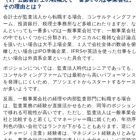
その理由とは？
会計士が監査法人から転職する場合、コンサルティングファ
ーム、投資銀行、税理士事務所など多岐にわたりますが、な
んといっても一番多いのは一般事業会社です。一般事業会社
の中でもいくつかに分類され、テクニカルに複雑な会計論点
を扱いたい場合は大手上場企業、１人で会社全体の数値を俯
瞰したい場合はIPO準備企業、IFRSや英語を使った仕事をし
たい場合は外資系企業といった具合です。
ポジションについては、監査法人時代はシニアであっても、
コンサルティングファームでは最初から高いパフォーマンス
を発揮しにくいため、アソシエイトからスタートするケース
が多いようです。
反面、一般事業会社の経理や内部監査部門に転職する場合
は、監査業務の経験が直接活かせるため、同等のポジション
で移れる可能性が高いです。ただし、監査法人は一般事業会
社と比較すると若くしてマネージャー職に就くため、年功序
列色の強い会社ではランクが下がることもあります。逆にイ
ンチャージ（主査）経験者は、マネジメント経験ありとみな
され、事業会社では管理職の求人にも十分チャレンジ可能で