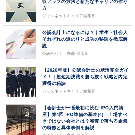
収アップの方法と新たなキャリアの作り
方
ジャスネットキャリア編集部
公認会計士になるには？｜学生・社会人
それぞれの道のりと成功の秘訣を徹底解
説
公認会計士 齊藤 健太郎
【2026年版】公認会計士の就活完全ガイ
ド！｜超短期決戦を勝ち抜く戦略と内定
獲得の秘訣
ジャスネットキャリア編集部
【会計士が一番最初に読む IPO入門講
座】第4回 IPO準備の基本(4)：上場すべ
きではない会社とは？審査で落ちる企業
の特徴と具体事例を解説