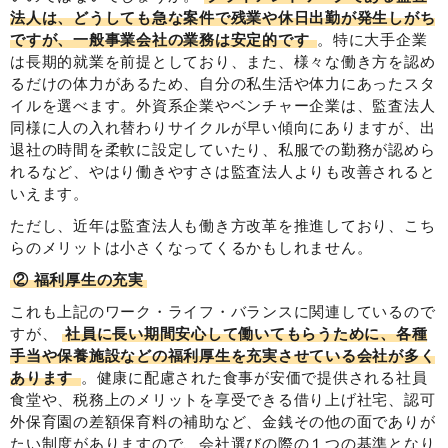
法人は、どうしても急な案件で残業や休日出勤が発生しがち
ですが、一般事業会社の業務は安定的です
。特に大手企業
は長期的就業を前提としており、また、様々な働き方を認め
るだけの体力があるため、自分の私生活や体力にあったスタ
イルを選べます。外資系企業やベンチャー企業は、監査法人
同様に人の入れ替わりサイクルが早い傾向にありますが、出
退社の時間を柔軟に設定していたり、私服での勤務が認めら
れるなど、やはり働きやすさは監査法人よりも改善されると
いえます。
ただし、近年は監査法人も働き方改革を推進しており、こち
らのメリットは小さくなってくるかもしれません。
② 福利厚生の充実
これも上記のワーク・ライフ・バランスに関連しているので
すが、
社員に長い期間安心して働いてもらうために、各種
手当や保養施設などの福利厚生を充実させている会社が多く
あります
。健康に配慮された食事が安価で提供される社員
食堂や、税務上のメリットを享受できる借り上げ社宅、認可
外保育園の差額保育料の補助など、金銭その他の面でありが
たい制度がありますので、会社選びの際の１つの基準となり