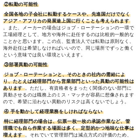
②転勤の可能性
全国各地の子会社に転勤するケースや、先進国だけでなく
アジア・アフリカの発展途上国に行くことも考えられます
。また、メーカーの場合はジョブ・ローテーションの一環で
工場経理として、地方や海外に赴任するのは比較的一般的な
ことかと思います。この点、監査法人では転勤は原則なく、
海外赴任は希望しなければいいので、同じ場所でずっと働く
という意味では良い環境といえます。
③部署異動の可能性
ジョブ・ローテーションと、そのときの社内の需給によ
り、たとえば経理部門から営業部門といった異動の可能性は
あります
。ただし、有資格者をまったく関係のない部門に
異動させるのは職務上のミス・マッチが容易に想像されます
ので、希望に沿わない異動のリスクは高くないでしょう。
④ 手を動かして経理業務をしければならない
特に経理部門の場合は、伝票一枚一枚の承認作業など、管
理職でも自ら作業する場面は多く、定型的かつ地味な仕事は
増えます
。それでいて管理部門は減点方式の評価のため、