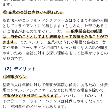
ます。
③ 企業の会計に内側から関われる
監査法人やコンサルティングファームはあくまで外部の人間
としてクライアントに関与します（もちろん、外部であるこ
とに価値があるのですが）。一方、
一般事業会社の経理
は、自分のこととしてより興味をもって数値をみることがで
きます
。またベンチャー企業のように小規模な会社は、営
業や開発、マーケティング部門といった様々な人の話が聞き
やすいため、会社に対する深い理解をもって仕事ができるの
が魅力です。
（2）デメリット
①年収ダウン
監査法人は年齢に対して年収が高額な傾向にあるため、外資
系コンサルティングファームなどに転職する場合を除いて、
年収が下がる可能性はあります
。ただし、上述のとおり、
その分ワーク・ライフ・バランスは確保しやすくなります
し、福利厚生のメリットもあります。