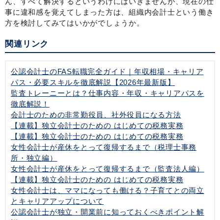
ん、すべて解決するというわけにはいきませんが、現在の仕
事に違和感を覚えてしまった方は、組織内会計士という働き
方を検討してみてはいかがでしょうか。
関連リンク
公認会計士のFAS転職完全ガイド｜年収相場・キャリア
パス・必要スキルを徹底解説【2026年最新版】
監査トレーニーとは？仕事内容・年収・キャリアパスを
徹底解説！
会計士のための非常勤役員、社外役員になる方法
【連載】独立会計士のための はじめての税務実務
【連載】独立会計士のための はじめての税務実務
女性会計士が産休をとって復帰するまで（税理士事務
所・独立編）
女性会計士が産休をとって復帰するまで（監査法人編）
【連載】独立会計士のための はじめての税務実務
女性会計士は、ママになっても働ける？子育てとの両立
とキャリアアップについて
公認会計士が独立・開業前に知っておくべきポイント解