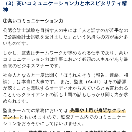
（3）高いコミュニケーション力とホスピタリティ精
神
①高いコミュニケーション力
公認会計士試験を目指す人の中には「人と話すのが苦手なの
で公認会計士試験を受けました」という気持ちの方が案外多
いものです。
しかし、監査はチームワークが求められる仕事であり、高い
コミュニケーション力は仕事において必須のスキルであり最
低限のビジネスマナーです。
社会人となると一度は聞く「ほうれんそう（報告、連絡、相
談）」は本当に大事です。 また、監査（Audit）はその語源
が聴くことを意味するオーディオから来ているとも言われる
ことからクライアントの話も上司の話もしっかり聞く力が求
められます。
監査チームでの業務においては
先輩や上司が身近なクライ
アント
ともいえますので、監査チーム内でのコミュニケー
ションをおろそかにしてはいけません。