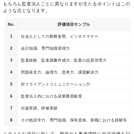
もちろん監査法人ごとに異なりますが主たるポイントはこの
ような点となります。
No.
評価項目サンプル
1
社会人としての勤務姿勢、ビジネスマナー
2
会計知識、専門知識習得力
3
監査経験、監査調書作成力、監査の品質管理力
4
問題発見力、論理力、思考力、課題解決力
5
対クライアントコミュニケーション力
6
監査法人内における諸業務貢献度
7
出版実績、研修実績
8
その他語学力、専門知識、保有資格、前職における経験等
このような項目に対して、期首や人事考課時に自己評価を記