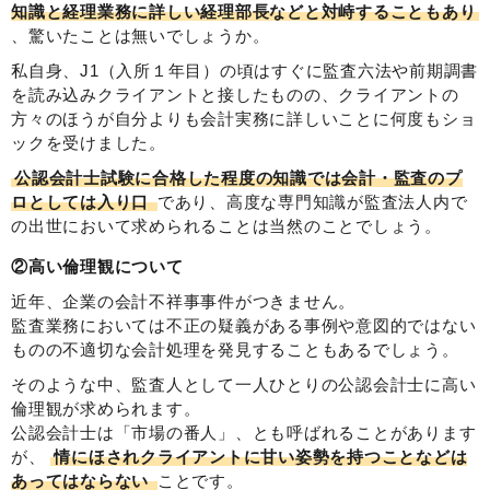
知識と経理業務に詳しい経理部長などと対峙することもあり
、驚いたことは無いでしょうか。
私自身、J1（入所１年目）の頃はすぐに監査六法や前期調書
を読み込みクライアントと接したものの、クライアントの
方々のほうが自分よりも会計実務に詳しいことに何度もショ
ックを受けました。
公認会計士試験に合格した程度の知識では会計・監査のプ
ロとしては入り口
であり、高度な専門知識が監査法人内で
の出世において求められることは当然のことでしょう。
②高い倫理観について
近年、企業の会計不祥事事件がつきません。
監査業務においては不正の疑義がある事例や意図的ではない
ものの不適切な会計処理を発見することもあるでしょう。
そのような中、監査人として一人ひとりの公認会計士に高い
倫理観が求められます。
公認会計士は「市場の番人」、とも呼ばれることがあります
が、
情にほされクライアントに甘い姿勢を持つことなどは
あってはならない
ことです。