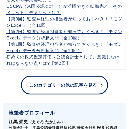
USCPA（米国公認会計士）が活躍できる転職先と、その
メリット、デメリットは？
【第3回】監査や経理の担当者が知っておくべき！『モダ
ンExcel』（全10回）
【第2回】監査や経理担当者が知っておくべき！『モダン
Excel』データ分析超入門（全10回）
【第1回】監査や経理担当者が知っておくべき！『モダン
Excel』データ分析超入門（全10回）
初めての株式鑑定評価～公認会計士として、意識しなけ
ればならない点とは?【第2回】
このカテゴリーの他の記事を見る
執筆者プロフィール
江黒 崇史
（えぐろ たかふみ）
公認会計士 江黒公認会計事務所代表/株式会社E-FAS 代表取