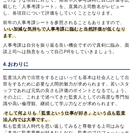
載した「人事考課シート」を、直属の上司数名がレビュー
し、各項目について評価をしていくこととなります。
前年の人事考課シートを参照されることもありますので、
いい加減な気持ちで人事考課に臨むと当然評価が低くなり
ます
。
人事考課は自分を振り返る良い機会ですので真剣に臨み、面
談上司へは熱意をもって自己PRをしていきましょう。
4.おわりに
監査法人内で出世をするとはいっても基本は社会人として出
世をするために必要な人間的魅力が求められます。若いスタ
ッフであれば元気の良さも評価のポイントとなるでしょう。
その上に、これまで述べてきた監査人としての高度な専門知
識や高い倫理観、継続して学ぶ力などが求められます。
そして何よりも「監査という仕事が好き」という点も監査
法人内では大事です。
私も監査法人時代を思い返してみると尊敬する上司はみな
「本当に監査業務が好きなんだな、監査のプロフェッショナ