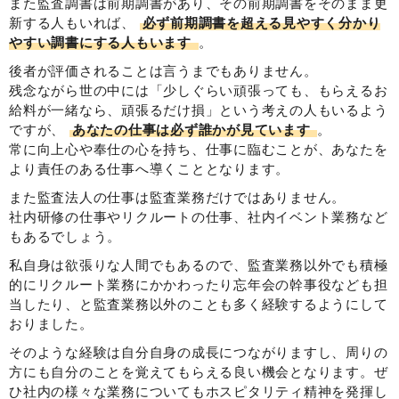
また監査調書は前期調書があり、その前期調書をそのまま更
新する人もいれば、
必ず前期調書を超える見やすく分かり
やすい調書にする人もいます
。
後者が評価されることは言うまでもありません。
残念ながら世の中には「少しぐらい頑張っても、もらえるお
給料が一緒なら、頑張るだけ損」という考えの人もいるよう
ですが、
あなたの仕事は必ず誰かが見ています
。
常に向上心や奉仕の心を持ち、仕事に臨むことが、あなたを
より責任のある仕事へ導くこととなります。
また監査法人の仕事は監査業務だけではありません。
社内研修の仕事やリクルートの仕事、社内イベント業務など
もあるでしょう。
私自身は欲張りな人間でもあるので、監査業務以外でも積極
的にリクルート業務にかかわったり忘年会の幹事役なども担
当したり、と監査業務以外のことも多く経験するようにして
おりました。
そのような経験は自分自身の成長につながりますし、周りの
方にも自分のことを覚えてもらえる良い機会となります。ぜ
ひ社内の様々な業務についてもホスピタリティ精神を発揮し