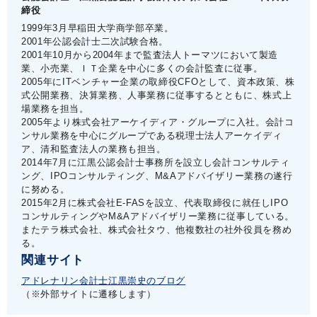
締役
1999年3月早稲田大学商学部卒業。
2001年公認会計士二次試験合格。
2001年10月から2004年まで監査法人トーマツにおいて製造
業、小売業、ＩＴ企業を中心に多くの会計監査に従事。
2005年にITベンチャー企業の取締役CFOとして、資本政策、株
式公開業務、決算業務、人事業務に従事するとともに、株式上
場業務を担当。
2005年より株式会社アーケイディア・グループに入社。会計コ
ンサル業務を中心にグループである税理士法人アーケイディ
ア、清和監査法人の業務も担当。
2014年7月に江黒公認会計士事務所を設立し会計コンサルティ
ング、IPOコンサルティング、M&Aアドバイザリー業務の遂行
に努める。
2015年2月に株式会社E-FASを設立、代表取締役に就任しIPO
コンサルティングやM&Aアドバイザリー業務に従事している。
またテラ株式会社、株式会社タウ、他複数社の社外役員を務め
る。
関連サイト
アドレナリン会計士江黒崇史のブログ
（※外部サイトに遷移します）