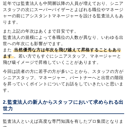
近年では監査法人も中間層以降の人員が増えており、シニア
スタッフの次にスーパーバイザーとよばれる職位やマネージ
ャーの前にアシスタントマネージャーを設ける監査法人もあ
ります。
また上記の年次はあくまで目安です。
監査法人の規模によって各職位の人数が異なり、いわゆる出
世への年次にも影響がでます。
また
当然優秀な方は年次を飛び越えて昇格することもあり
ます
。若い方でもすぐにシニアスタッフ、マネージャーと
飛び級イメージで昇格していくことがあります。
今回は読者の方に若手の方が多いことから、スタッフの方が
シニアスタッフ、マネージャー、パートナーへと出世の階段
を昇っていくポイントについてお話をしていきたいと思いま
す。
2.監査法人の新人からスタッフにおいて求められる出
世力
監査法人といえば高度な専門知識を有したプロ集団となりま