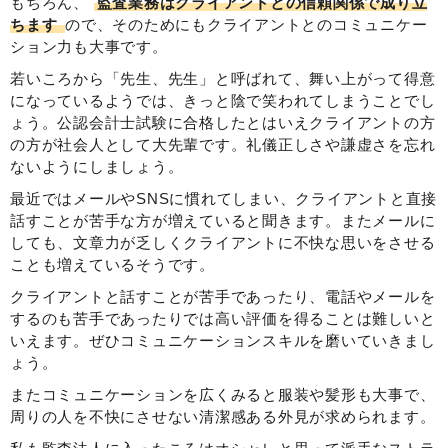
もちろん、
監査業務はクライアントとの信頼関係で成り立
ちます
ので、そのためにもクライアントとのコミュニケー
ション力も大事です。
若いころから「先生、先生」と呼ばれて、舞い上がって得意
になっているようでは、きっと陰で笑われてしまうことでし
ょう。公認会計士試験に合格したとはいえクライアントの方
の方が社会人として大先輩です。礼儀正しさや謙虚さを忘れ
ないようにしましょう。
最近ではメールやSNSに慣れてしまい、クライアントと直接
話すことが苦手な方が増えていると聞きます。またメールに
しても、文章力が乏しくクライアントに不快な思いをさせる
ことも増えているそうです。
クライアントと話すことが苦手であったり、電話やメールを
するのも苦手であったりでは高い評価を得ることは難しいと
いえます。ぜひコミュニケーションスキルを磨いていきまし
ょう。
またコミュニケーションを広くみると服装や髪形も大事で、
周りの人を不快にさせない清潔感ある外見が求められます。