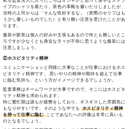
私も監査法人に入ったころはオシャレと思って派手なストラ
イプのシャツを着たり、茶色の革靴を履いたりしましたが、
当時の上司からは「そんな恰好するな」（実際のセリフはも
う少し優しいものでした）と有り難い注意を受けたことがあ
ります。
服装や髪形は個人の好みや主張もあるので何とも難しいとこ
ろですが少なくとも身近な方々が不快に思うような服装には
注意しましょう。
②ホスピタリティ精神
コミュニケーションと同様に大事なことが仕事におけるホス
ピタリティ精神です。 思いやりの精神や期待を超えて仕事
に臨む気持ち、という方がイメージできるでしょうか。
監査業務はチームワークが大事ですので、そこにはホスピタ
リティ精神も求められます。
特に繁忙期は誰もが疲弊をしており、ギスギスした雰囲気に
もなりやすいです。そのような中でも
ホスピタリティ精神
を持って仕事に臨む
ことであなたへの評価は非常に高いも
のとなるでしょう。