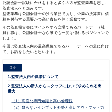
公認会計士試験に合格をすると多くの方が監査業務を志し、
監査法人へと進みます。
監査業務は公認会計士の独占業務であり、企業の決算書に信
頼を付与する重要かつ高い責任を伴う業務です。
その監査報告書にサインをする立場であるパートナー（社
員）職は、公認会計士なら誰でも一度は憧れるポジションで
しょう。
今回は監査法人内の最高職位であるパートナーへの道に向け
て、お話をしたいと思います。
目次
1.監査法人内の職階について
2.監査法人の新人からスタッフにおいて求められる出
世力
（1）高度な専門知識と高い倫理観
（2）怠らないインプット姿勢と高いアウトプット力