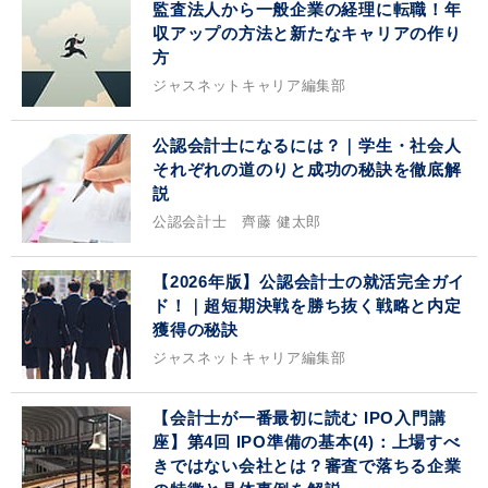
監査法人から一般企業の経理に転職！年
収アップの方法と新たなキャリアの作り
方
ジャスネットキャリア編集部
公認会計士になるには？｜学生・社会人
それぞれの道のりと成功の秘訣を徹底解
説
公認会計士 齊藤 健太郎
【2026年版】公認会計士の就活完全ガイ
ド！｜超短期決戦を勝ち抜く戦略と内定
獲得の秘訣
ジャスネットキャリア編集部
【会計士が一番最初に読む IPO入門講
座】第4回 IPO準備の基本(4)：上場すべ
きではない会社とは？審査で落ちる企業