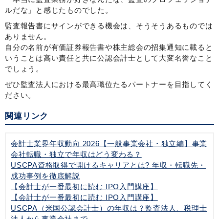
ルだな」と感じたものでした。
監査報告書にサインができる機会は、そうそうあるものでは
ありません。
自分の名前が有価証券報告書や株主総会の招集通知に載ると
いうことは高い責任と共に公認会計士として大変名誉なこと
でしょう。
ぜひ監査法人における最高職位たるパートナーを目指してく
ださい。
関連リンク
会計士業界年収動向 2026【一般事業会社・独立編】事業
会社転職・独立で年収はどう変わる？
USCPA資格取得で開けるキャリアとは? 年収・転職先・
成功事例を徹底解説
【会計士が一番最初に読む IPO入門講座】
【会計士が一番最初に読む IPO入門講座】
USCPA（米国公認会計士）の年収は？監査法人、税理士
法人から事業会社まで