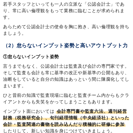
若手スタッフといっても一人の立派な「公認会計士」であ
り、常に高い倫理観をもって業務に臨むことが求められま
す。
あらためて公認会計士の使命を胸に抱き、高い倫理観を持ち
ましょう。
（2）怠らないインプット姿勢と高いアウトプット力
①怠らないインプット姿勢
言うまでもなく、公認会計士は監査及び会計の専門家です。
そして監査も会計も常に基準の改正や新基準の公開もあり、
油断をしていると自分の知識はあっという間に陳腐化してし
まいます。
ひと昔前の知識で監査現場に臨むと監査チーム内からもクラ
イアントからも失笑をかってしまうこともあります。
インプット面においては
会計専門書や監査六法、週刊経営
財務（税務研究会）、旬刊経理情報（中央経済社）といった
会計・監査関連の書物を読み込んだり積極的に研修に参加
したりして、新しい知識を身につけていきましょう。