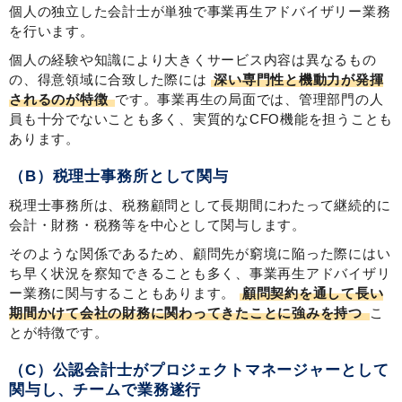
個人の独立した会計士が単独で事業再生アドバイザリー業務
を行います。
個人の経験や知識により大きくサービス内容は異なるもの
の、得意領域に合致した際には
深い専門性と機動力が発揮
されるのが特徴
です。事業再生の局面では、管理部門の人
員も十分でないことも多く、実質的なCFO機能を担うことも
あります。
（B）税理士事務所として関与
税理士事務所は、税務顧問として長期間にわたって継続的に
会計・財務・税務等を中心として関与します。
そのような関係であるため、顧問先が窮境に陥った際にはい
ち早く状況を察知できることも多く、事業再生アドバイザリ
ー業務に関与することもあります。
顧問契約を通して長い
期間かけて会社の財務に関わってきたことに強みを持つ
こ
とが特徴です。
（C）公認会計士がプロジェクトマネージャーとして
関与し、チームで業務遂行