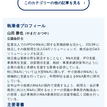
このカテゴリーの他の記事を見る
執筆者プロフィール
山田 勝也
（やまだ かつや）
公認会計士
監査法人でのIPOやM&Aに関する実務経験を活かし、2013年に
独立しその後税理士法人G&Sソリューションズ、株式会社G&S
ソリューションズを設立。
独立後は業務分野を限定することなく、M&A支援、IPO支援、
事業再生支援、決算開示支援、相続・事業承継対策等のように
企業の成長と承継を支援する業務を提供している。
特にM&Aについては大型M&Aに限らず、中小規模のM&Aにも
積極的に支援を行っており，年間80社を超えるM&A案件に関与
している。
近年は中小規模のM&Aが国内で浸透するよう、税理士・会計事
務所に向けたM&Aに関するセミナーの実施や事務所内勉強会へ
の登壇，会計事務所のM&A業務対応の支援等幅広く活動を行っ
ている。
主要著書