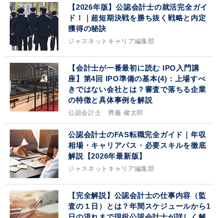
【2026年版】公認会計士の就活完全ガイ
ド！｜超短期決戦を勝ち抜く戦略と内定
獲得の秘訣
ジャスネットキャリア編集部
【会計士が一番最初に読む IPO入門講
座】第4回 IPO準備の基本(4)：上場すべ
きではない会社とは？審査で落ちる企業
の特徴と具体事例を解説
公認会計士 齊藤 健太郎
公認会計士のFAS転職完全ガイド｜年収
相場・キャリアパス・必要スキルを徹底
解説【2026年最新版】
ジャスネットキャリア編集部
【完全解説】公認会計士の仕事内容（監
査の１日）とは？年間スケジュールから1
日の流れまで現役公認会計士が詳しく解