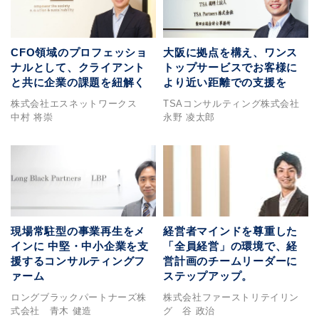
CFO領域のプロフェッショ
大阪に拠点を構え、ワンス
ナルとして、クライアント
トップサービスでお客様に
と共に企業の課題を紐解く
より近い距離での支援を
株式会社エスネットワークス
TSAコンサルティング株式会社
中村 将崇
永野 凌太郎
現場常駐型の事業再生をメ
経営者マインドを尊重した
インに 中堅・中小企業を支
「全員経営」の環境で、経
援するコンサルティングフ
営計画のチームリーダーに
ァーム
ステップアップ。
ロングブラックパートナーズ株
株式会社ファーストリテイリン
式会社 青木 健造
グ 谷 政治