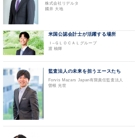
株式会社リデルタ
國井 大地
米国公認会計士が活躍する場所
Ｉ‒ＧＬＯＣＡＬグループ
渡 柚輝
監査法人の未来を担うエースたち
Forvis Mazars Japan有限責任監査法人
曽根 光世