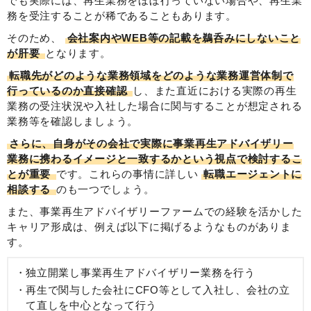
でも実際には、再生業務をほぼ行っていない場合や、再生業
務を受注することが稀であることもあります。
そのため、
会社案内やWEB等の記載を鵜呑みにしないこと
が肝要
となります。
転職先がどのような業務領域をどのような業務運営体制で
行っているのか直接確認
し、また直近における実際の再生
業務の受注状況や入社した場合に関与することが想定される
業務等を確認しましょう。
さらに、自身がその会社で実際に事業再生アドバイザリー
業務に携わるイメージと一致するかという視点で検討するこ
とが重要
です。これらの事情に詳しい
転職エージェントに
相談する
のも一つでしょう。
また、事業再生アドバイザリーファームでの経験を活かした
キャリア形成は、例えば以下に掲げるようなものがありま
す。
独立開業し事業再生アドバイザリー業務を行う
再生で関与した会社にCFO等として入社し、会社の立
て直しを中心となって行う