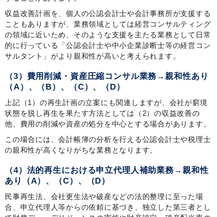
収益改善計画を、個人の公認会計士や会計事務所が支援する
こともありますが、業務領域としては経営コンサルティング
の領域に近いため、そのような支援を主たる業務として日常
的に行っている「公認会計士や中小企業診断士等の経営コン
サルタント」がより親和性が高いと考えられます。
（3）費用削減・資産圧縮コンサル業務→親和性あり
（A）、（B）、（C）、（D）
上記（1）の再生計画の立案にも関連しますが、会社が窮境
状態を脱し再生を果たす方法としては（2）の収益改善の
他、費用の削減や資産の処分を中心とする場合があります。
この場合には、会計帳簿の分析を行える公認会計士や税理士
の親和性が高くなりがちな業務となります。
（4）法的再生における申立代理人補助業務→親和性
あり（A）、（C）、（D）
民事再生法、会社更生法や破産などの法的整理に至った場
合、申立代理人等からの依頼に基づき、独立した第三者とし