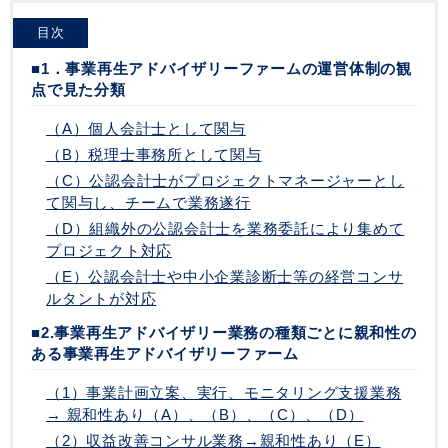
目次
■1．事業再生アドバイザリーファームの運営体制の観
点で見た分類
（A）個人会計士として関与
（B）税理士事務所として関与
（C）公認会計士がプロジェクトマネージャーとし
て関与し、チームで業務遂行
（D）組織外の公認会計士を業務委託により集めて
プロジェクト対応
（E）公認会計士や中小企業診断士等の経営コンサ
ルタントが対応
■2.事業再生アドバイザリー業務の種類ごとに親和性の
ある事業再生アドバイザリーファーム
（1）事業計画立案、実行、モニタリング支援業務
→ 親和性あり（A）、（B）、（C）、（D）
（2）収益改善コンサル業務→親和性あり（E）