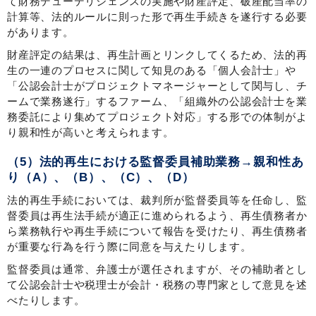
て財務デューデリジェンスの実施や財産評定、破産配当率の
計算等、法的ルールに則った形で再生手続きを遂行する必要
があります。
財産評定の結果は、再生計画とリンクしてくるため、法的再
生の一連のプロセスに関して知見のある「個人会計士」や
「公認会計士がプロジェクトマネージャーとして関与し、チ
ームで業務遂行」するファーム、「組織外の公認会計士を業
務委託により集めてプロジェクト対応」する形での体制がよ
り親和性が高いと考えられます。
（5）法的再生における監督委員補助業務→親和性あ
り（A）、（B）、（C）、（D）
法的再生手続においては、裁判所が監督委員等を任命し、監
督委員は再生法手続が適正に進められるよう、再生債務者か
ら業務執行や再生手続について報告を受けたり、再生債務者
が重要な行為を行う際に同意を与えたりします。
監督委員は通常、弁護士が選任されますが、その補助者とし
て公認会計士や税理士が会計・税務の専門家として意見を述
べたりします。