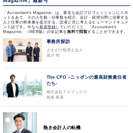
Magazine」最新号
「Accountant's Magazine」は、著名な会計プロフェッションにスポ
ットをあて、その人生観・仕事観を紹介。会計・経理分野に従事する
人と仕事の将来像を提示する、読者と共に考えるヒューマンドキュメ
ント誌です。今なら
新規登録
していただくと、「Accountant's
Magazine」（WEB版）の全記事を
無料で閲覧
することができます。
事務所探訪
さきがけ税理士法人
黒川 明
The CFO –ニッポンの最高財務責任者
たち-
株式会社ＴＯブックス
鳥海 裕喜
熱き会計人の転機