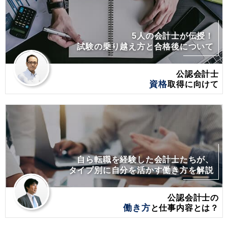
5人の会計士が伝授！
試験の乗り越え方と合格後について
公認会計士
資格
取得に向けて
自ら転職を経験した会計士たちが、
タイプ別に自分を活かす働き方を解説
公認会計士の
働き方
と仕事内容とは？