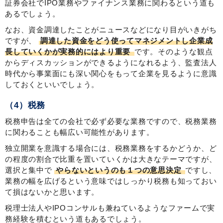
証券会社でIPO業務やファイナンス業務に関わるという道も
あるでしょう。
なお、資金調達したことがニュースなどになり目がいきがち
ですが、
調達した資金をどう使ってマネジメントし企業成
長していくかが実務的にはより重要
です。そのような観点
からディスカッションができるようになれるよう、監査法人
時代から事業面にも深い関心をもって企業を見るように意識
しておくといいでしょう。
（4）税務
税務申告は全ての会社で必ず必要な業務ですので、税務業務
に関わることも幅広い可能性があります。
独立開業を意識する場合には、税務業務をするかどうか、ど
の程度の割合で比重を置いていくかは大きなテーマですが、
選択と集中で
やらないというのも１つの意思決定
ですし、
業務の幅を広げるという意味ではしっかり税務も知っておい
て損はないかと思います。
税理士法人やIPOコンサルも兼ねているようなファームで実
務経験を積むという道もあるでしょう。