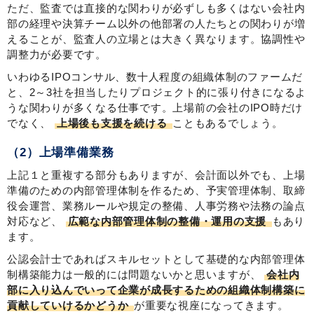
ただ、監査では直接的な関わりが必ずしも多くはない会社内
部の経理や決算チーム以外の他部署の人たちとの関わりが増
えることが、監査人の立場とは大きく異なります。協調性や
調整力が必要です。
いわゆるIPOコンサル、数十人程度の組織体制のファームだ
と、2～3社を担当したりプロジェクト的に張り付きになるよ
うな関わりが多くなる仕事です。上場前の会社のIPO時だけ
でなく、
上場後も支援を続ける
こともあるでしょう。
（2）上場準備業務
上記１と重複する部分もありますが、会計面以外でも、上場
準備のための内部管理体制を作るため、予実管理体制、取締
役会運営、業務ルールや規定の整備、人事労務や法務の論点
対応など、
広範な内部管理体制の整備・運用の支援
もあり
ます。
公認会計士であればスキルセットとして基礎的な内部管理体
制構築能力は一般的には問題ないかと思いますが、
会社内
部に入り込んでいって企業が成長するための組織体制構築に
貢献していけるかどうか
が重要な視座になってきます。