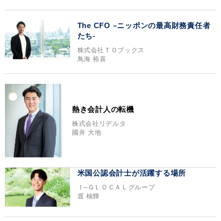
The CFO –ニッポンの最高財務責任者
たち-
株式会社ＴＯブックス
鳥海 裕喜
熱き会計人の転機
株式会社リデルタ
國井 大地
米国公認会計士が活躍する場所
Ｉ‒ＧＬＯＣＡＬグループ
渡 柚輝