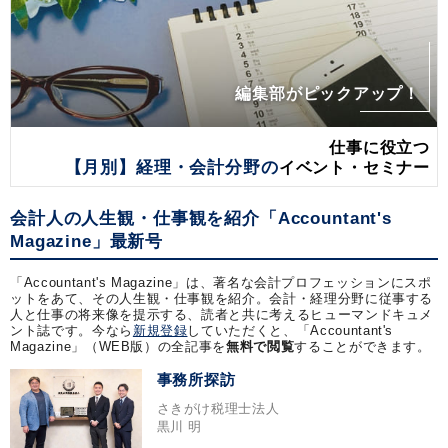
編集部がピックアップ！
仕事に役立つ
【月別】経理・会計分野の
イベント・セミナー
会計人の人生観・仕事観を紹介「Accountant's
Magazine」最新号
「Accountant's Magazine」は、著名な会計プロフェッションにスポ
ットをあて、その人生観・仕事観を紹介。会計・経理分野に従事する
人と仕事の将来像を提示する、読者と共に考えるヒューマンドキュメ
ント誌です。今なら
新規登録
していただくと、「Accountant's
Magazine」（WEB版）の全記事を
無料で閲覧
することができます。
事務所探訪
さきがけ税理士法人
黒川 明