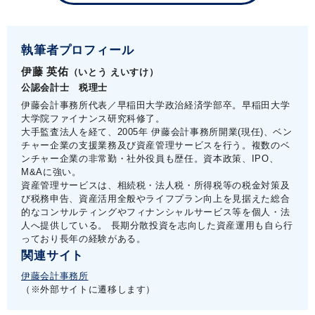
執筆者プロフィール
伊藤 英佑
（いとう えいすけ）
公認会計士 税理士
伊藤会計事務所代表／早稲田大学政治経済学部卒。早稲田大学
大学院ファイナンス研究科修了。
大手監査法人を経て、2005年 伊藤会計事務所開業(現任)、ベン
チャー企業の支援業務及び資産管理サービスを行う。複数のベ
ンチャー企業の非常勤・社外役員も歴任。資本政策、IPO、
M&Aに強い。
資産管理サービスは、相続税・法人税・所得税等の税金対策及
び税務申告、資産活用全般やライフプラン向上を見据えた総合
的なコンサルティングやフィナンシャルサービス等を個人・法
人へ提供している。 長期分散投資を志向した資産運用も自ら行
っており長年の経験がある。
関連サイト
伊藤会計事務所
（※外部サイトに遷移します）