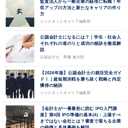
監査法人から一般企業の経理に転職！年
収アップの方法と新たなキャリアの作り
方
ジャスネットキャリア編集部
公認会計士になるには？｜学生・社会人
それぞれの道のりと成功の秘訣を徹底解
説
公認会計士 齊藤 健太郎
【2026年版】公認会計士の就活完全ガイ
ド！｜超短期決戦を勝ち抜く戦略と内定
獲得の秘訣
ジャスネットキャリア編集部
【会計士が一番最初に読む IPO入門講
座】第4回 IPO準備の基本(4)：上場すべ
きではない会社とは？審査で落ちる企業
の特徴と具体事例を解説