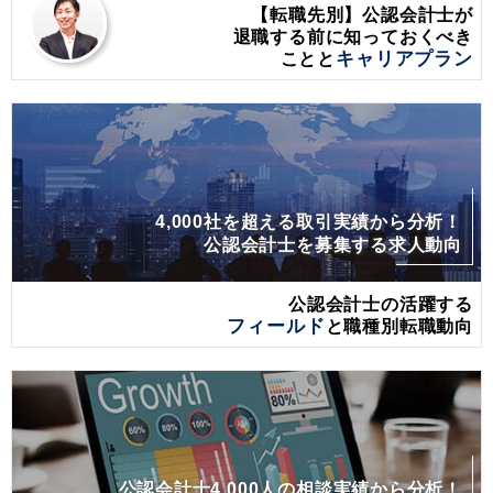
【転職先別】公認会計士が
退職する前に
知っておくべき
ことと
キャリアプラン
4,000社を超える取引実績から分析！
公認会計士を募集する求人動向
公認会計士の活躍する
フィールド
と職種別転職動向
公認会計士4,000人の相談実績から分析！