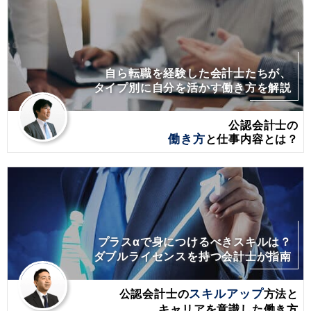
自ら転職を経験した会計士たちが、
タイプ別に自分を活かす働き方を解説
公認会計士の
働き方
と仕事内容とは？
プラスαで身につけるべきスキルは？
ダブルライセンスを持つ会計士が指南
公認会計士の
スキルアップ
方法と
キャリアを意識した働き方