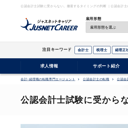
公認会計士試験に受からない。撤退するタイミングの判断 ｜公認会計士
雇用形態
注目キーワード
会計士
税理士
経理正
求人情報
サポート紹介
会計･経理職の転職専門エージェント
公認会計士の転職
公認会
公認会計士試験に受から