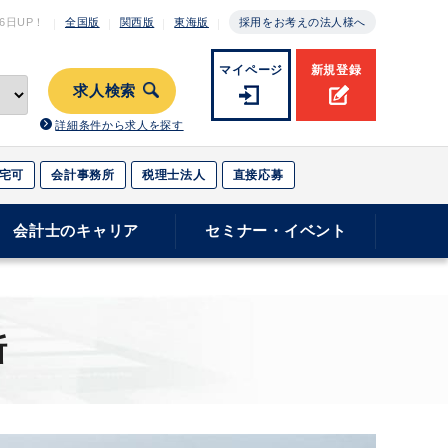
月6日
UP！
全国版
関西版
東海版
採用をお考えの法人様へ
マイページ
新規登録
求人検索
詳細条件から求人を探す
宅可
会計事務所
税理士法人
直接応募
会計士のキャリア
セミナー・イベント
断