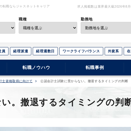
の転職ならジャスネットキャリア
求人掲載数は業界最大級
2026年8
職種
勤務地
社員
経理派遣
経理週数日
ワークライフバランス
外資系
在
転職ノウハウ
転職事例
計士資格取得に向けて
公認会計士試験に受からない。撤退するタイミングの判断
ない。撤退するタイミングの判