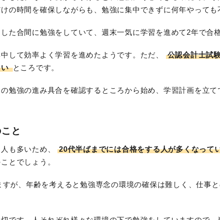
だけの時間を確保しながらも、勉強に集中できずに何年やっても
した合間に勉強をしていて、週末一気に学習を進めて2年で合
集中して効率よく学習を進めたようです。ただ、
公認会計士試
たい
ところです。
身の勉強の進み具合を確認するところから始め、学習計画を立て
のこと
る人も多いため、
20代半ばまでには合格をする人が多くなって
のことでしょう。
いますが、年齢を考えると勉強専念の環境の確保は難しく、仕事
大切です。人それぞれ様々な環境の下で勉強をしていますので、