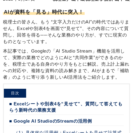
AIが資料を「見る」時代に突入！
税理士の皆さん、もう “文字入力だけのAI”の時代ではありま
せん。Excelや別表4を画面で“見せて”、その内容について質
問し、回答を得る──そんな業務のやり方が、すでに現実の
ものとなっています。
本記事では、Googleの「AI Studio Stream」機能を活用し
て、実際の業務でどのようにAIと“共同作業”ができるのか
を、税理士である自身のやり方をもとに解説。売上計上漏れ
への対応や、複雑な資料の読み解きまで、AIがまるで「補助
者」のように寄り添う新しいAI活用法をご紹介します。
目次
■ Excelシートや別表4を“見せて”、質問して答えても
らう新時代の業務支援
■ Google AI StudioのStreamの活用例
（1）具体的な活用例：Excelシートを見せて計算式