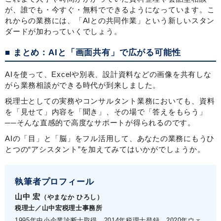
が、誰でも・今すぐ・無料でできるようになっています。こ
れからの業務には、「AIとの共同作業」という新しいスタン
ダードが加わっていくでしょう。
■ まとめ：AIと「画面共有」で広がる可能性
AIを使って、Excelや別表、設計資料などの画像を共有しな
がら業務相談ができる時代が到来しました。
税理士としての実務やコンサルタント業務においても、資料
を「見せて」内容を「聞き」、その場で「答えをもらう」
──そんな直感的で高度なサポートが得られるのです。
AIの「目」と「脳」をフル活用して、あなたの業務にもうひ
とつの“アシスタント”を加えてみてはいかがでしょうか。
執筆者プロフィール
山中 宏
（やまなか ひろし）
税理士／山中宏税理士事務所
1995年中小企業診断士取得、2014年税理士登録、2020年ウェ