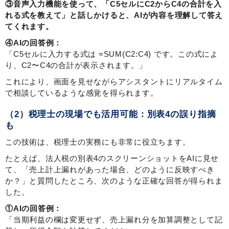
③音声入力機能を使って、「C5セルにC2からC4の合計を入
れる式を教えて」と話しかけると、AIが内容を理解して答え
てくれます。
④AIの回答例：
「C5セルに入力する式は =SUM(C2:C4) です。この式によ
り、C2〜C4の合計が表示されます。」
これにより、画面を見せながらアシスタントにリアルタイム
で相談しているような感覚を得られます。
（2）税理士の現場でも活用可能：別表4の誤り指摘
も
この技術は、税理士の実務にも非常に役立ちます。
たとえば、法人税の別表4のスクリーンショットをAIに見せ
て、「売上計上漏れがあった場合、どのように反映すべき
か？」と質問したところ、次のような正確な回答が得られま
した。
①AIの回答例：
「当期利益の欄は変更せず、売上漏れ分を加算調整として記