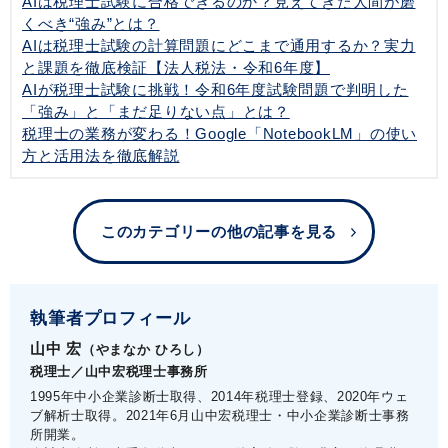
AIは税理士試験に合格できるのか？見えてきた人間が磨
くべき“強み”とは？
AIは税理士試験の計算問題にどこまで通用するか？実力
と課題を徹底検証【法人税法・令和6年度】
AIが税理士試験に挑戦！令和6年度試験問題で判明した
「強み」と「まだ足りない点」とは？
税理士の業務が変わる！Google「NotebookLM」の使い
方と活用法を徹底解説
このカテゴリーの他の記事を見る
執筆者プロフィール
山中 宏
（やまなか ひろし）
税理士／山中宏税理士事務所
1995年中小企業診断士取得、2014年税理士登録、2020年ウェ
ブ解析士取得。2021年6月山中宏税理士・中小企業診断士事務
所開業。