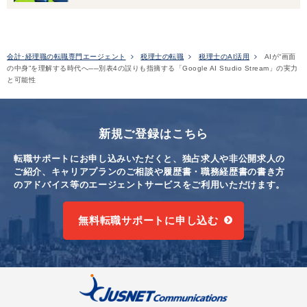
会計･経理職の転職専門エージェント
税理士の転職
税理士のAI活用
AIが“画面
の中身”を理解する時代へ──別表4の誤りも指摘する「Google AI Studio Stream」の実力
と可能性
新規ご登録はこちら
転職サポートにお申し込みいただくと、独占求人や非公開求人の
ご紹介、キャリアプランのご相談や
履歴書・職務経歴書の書き方
のアドバイス等のエージェントサービスをご利用いただけます。
無料転職サポートに申し込む