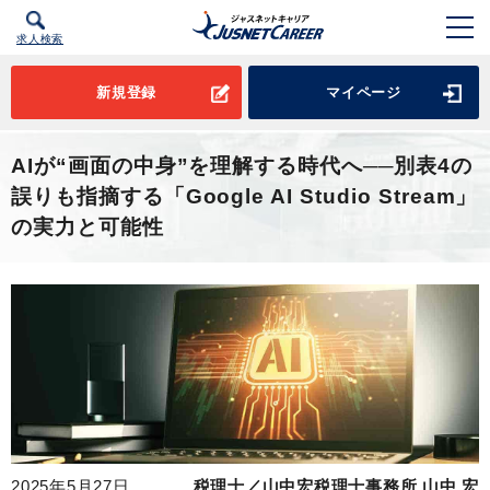
求人検索
新規登録
マイページ
AIが“画面の中身”を理解する時代へ──別表4の
誤りも指摘する「Google AI Studio Stream」
の実力と可能性
2025年5月27日
税理士／山中宏税理士事務所 山中 宏