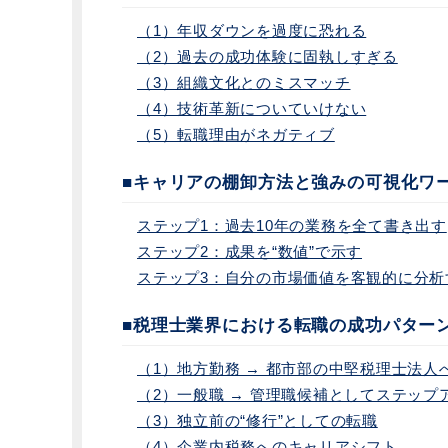
（1）年収ダウンを過度に恐れる
（2）過去の成功体験に固執しすぎる
（3）組織文化とのミスマッチ
（4）技術革新についていけない
（5）転職理由がネガティブ
■キャリアの棚卸方法と強みの可視化ワ
ステップ1：過去10年の業務を全て書き出す
ステップ2：成果を“数値”で示す
ステップ3：自分の市場価値を客観的に分析
■税理士業界における転職の成功パターン
（1）地方勤務 → 都市部の中堅税理士法人
（2）一般職 → 管理職候補としてステップ
（3）独立前の“修行”としての転職
（4）企業内税務へのキャリアシフト