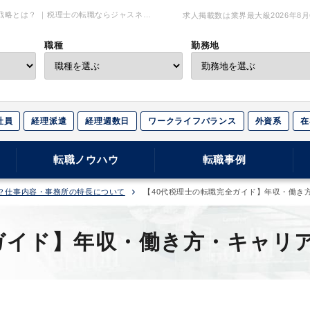
戦略とは？ ｜税理士の転職ならジャスネッ
求人掲載数は業界最大級
2026年8
職種
勤務地
社員
経理派遣
経理週数日
ワークライフバランス
外資系
在
転職ノウハウ
転職事例
？仕事内容・事務所の特長について
【40代税理士の転職完全ガイド】年収・働き
ガイド】年収・働き方・キャリ