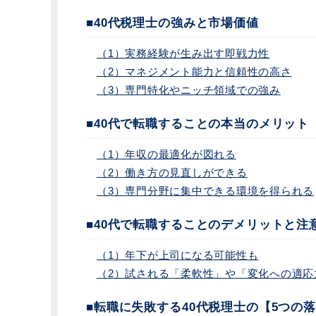
■40代税理士の強みと市場価値
（1）実務経験が生み出す即戦力性
（2）マネジメント能力と信頼性の高さ
（3）専門特化やニッチ領域での強み
■40代で転職することの本当のメリット
（1）年収の最適化が図れる
（2）働き方の見直しができる
（3）専門分野に集中できる環境を得られる
■40代で転職することのデメリットと注
（1）年下が上司になる可能性も
（2）試される「柔軟性」や「変化への適応
■転職に失敗する40代税理士の【5つの