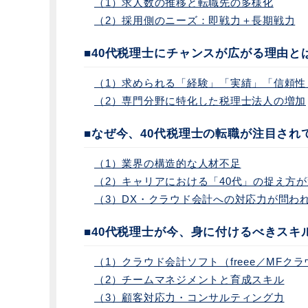
（1）求人数の推移と転職先の多様化
（2）採用側のニーズ：即戦力＋長期戦力
■40代税理士にチャンスが広がる理由と
（1）求められる「経験」「実績」「信頼性
（2）専門分野に特化した税理士法人の増加
■なぜ今、40代税理士の転職が注目され
（1）業界の構造的な人材不足
（2）キャリアにおける「40代」の捉え方
（3）DX・クラウド会計への対応力が問わ
■40代税理士が今、身に付けるべきスキ
（1）クラウド会計ソフト（freee／MFク
（2）チームマネジメントと育成スキル
（3）顧客対応力・コンサルティング力