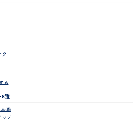
ーク
する
8選
へ転職
アップ