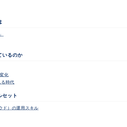
は
」
ているのか
が変化
れる時代
ルセット
ラウド）の運用スキル