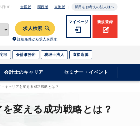
月6日
UP！
全国版
関西版
東海版
採用をお考えの法人様へ
マイページ
新規登録
求人検索
詳細条件から求人を探す
宅可
会計事務所
税理士法人
直接応募
会計士のキャリア
セミナー・イベント
方・キャリアを変える成功戦略とは？
アを変える成功戦略とは？