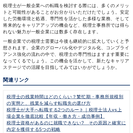
税理士が一般企業への転職を検討する際には、多くのメリッ
トと可能性があることがお分かりいただけたでしょう。安定
した労働環境と処遇、専門性を活かした多様な業務、そして
将来的なキャリアアップの機会など、税理士事務所では得ら
れない魅力が一般企業には数多く存在します。
一般企業での税理士需要は今後も継続的に拡大していくと予
想されます。企業のグローバル化やデジタル化、コンプライ
アンス強化の流れの中で、税理士の専門性はますます重要に
なってくるでしょう。この機会を活かして、新たなキャリア
ステージでの活躍を目指してみてはいかがでしょうか。
関連リンク
税理士の残業時間はどのくらい？繁忙期・事務所規模別
の実態と、残業を減らす転職先の選び方
税理士が大手へ転職する2つのルート｜税理士法人vs上
場企業を徹底比較【年収・働き方・成功事例】
税理士資格があるのに就職できない? その原因と確実に
内定を獲得する5つの戦略