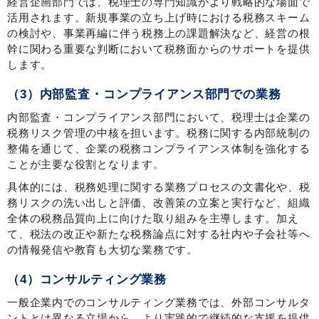
経営企画部門では、税理士の専門知識がより戦略的な場面で
活用されます。新規事業の立ち上げ時における税務スキーム
の検討や、事業再編に伴う税務上の課題解決など、経営の根
幹に関わる重要な判断において税務面からのサポートを提供
します。
（3）内部監査・コンプライアンス部門での業務
内部監査・コンプライアンス部門において、税理士は企業の
税務リスク管理の中核を担います。税務に関する内部統制の
整備を通じて、企業の税務コンプライアンス体制を強化する
ことが主要な役割となります。
具体的には、税務処理に関する業務プロセスの文書化や、税
務リスクの洗い出しと評価、改善策の立案と実行など、組織
全体の税務品質向上に向けた取り組みを主導します。加え
て、税法の改正や新たな税務論点に対する社内や子会社等へ
の情報発信や教育も大切な業務です。
（4）コンサルティング業務
一般企業内でのコンサルティング業務では、外部コンサルタ
ントとは異なる立場から、より実践的で継続的な支援を提供