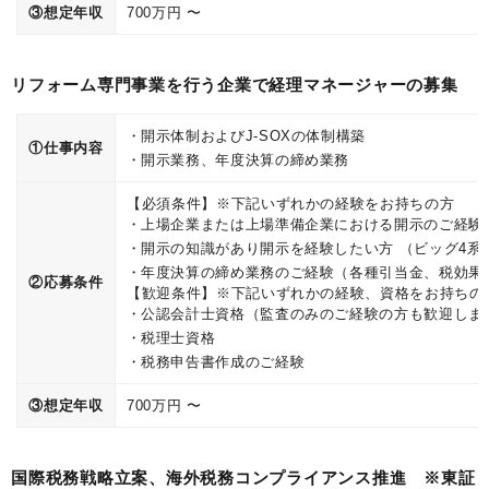
③想定年収
700万円 〜
リフォーム専門事業を行う企業で経理マネージャーの募集
開示体制およびJ-SOXの体制構築
①仕事内容
開示業務、年度決算の締め業務
【必須条件】※下記いずれかの経験をお持ちの方
上場企業または上場準備企業における開示のご経験
開示の知識があり開示を経験したい方 （ビッグ4
年度決算の締め業務のご経験（各種引当金、税効果
②応募条件
【歓迎条件】※下記いずれかの経験、資格をお持ちの
公認会計士資格（監査のみのご経験の方も歓迎しま
税理士資格
税務申告書作成のご経験
③想定年収
700万円 〜
国際税務戦略立案、海外税務コンプライアンス推進 ※東証