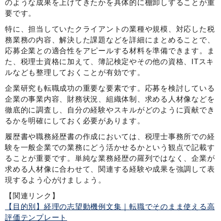
のような成果を上げてきたかを具体的に棚卸しすることが重
要です。
特に、担当していたクライアントの業種や規模、対応した税
務業務の内容、解決した課題などを詳細にまとめることで、
応募企業との適合性をアピールする材料を準備できます。ま
た、税理士資格に加えて、簿記検定やその他の資格、ITスキ
ルなども整理しておくことが有効です。
企業研究も転職成功の重要な要素です。応募を検討している
企業の事業内容、財務状況、組織体制、求める人材像などを
徹底的に調査し、自分の経験やスキルがどのように貢献でき
るかを明確にしておく必要があります。
履歴書や職務経歴書の作成においては、税理士事務所での経
験を一般企業での業務にどう活かせるかという観点で記載す
ることが重要です。単純な業務経歴の羅列ではなく、企業が
求める人材像に合わせて、関連する経験や成果を強調して表
現するよう心がけましょう。
【関連リンク】
【目的別】経理の志望動機例文集｜転職でそのまま使える高
評価テンプレート