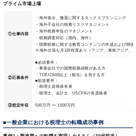
プライム市場上場
海外進出、撤退に関するタックスプランニング
海外子会社の税務リスクマネジメント
海外税務申告のマネジメント
①仕事内容
税務調査対応（国内、海外）
国際税務に関する教育コンテンツの作成および関係
※海外出張も月1回程度あり（アジア、東南アジア、
■必須要件：
事業会社での国際税務経験がある方
TOEIC600以上（相当）を有する方
②応募条件
■歓迎要件：
税理士資格保有者
税理士、会計士、USCPAの有資格者
③想定年収
500万円 〜 1000万円
■一般企業における税理士の転職成功事例
事例1：製造業への転職を実現したAさん（30代前半）