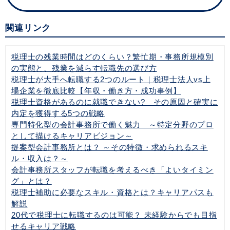
関連リンク
税理士の残業時間はどのくらい？繁忙期・事務所規模別
の実態と、残業を減らす転職先の選び方
税理士が大手へ転職する2つのルート｜税理士法人vs上
場企業を徹底比較【年収・働き方・成功事例】
税理士資格があるのに就職できない? その原因と確実に
内定を獲得する5つの戦略
専門特化型の会計事務所で働く魅力 ～特定分野のプロ
として描けるキャリアビジョン～
提案型会計事務所とは？ ～その特徴・求められるスキ
ル・収入は？～
会計事務所スタッフが転職を考えるべき「よいタイミン
グ」とは？
税理士補助に必要なスキル・資格とは？キャリアパスも
解説
20代で税理士に転職するのは可能？ 未経験からでも目指
せるキャリア戦略