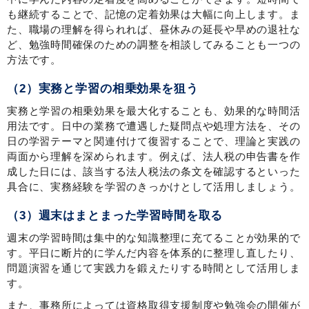
も継続することで、記憶の定着効果は大幅に向上します。ま
た、職場の理解を得られれば、昼休みの延長や早めの退社な
ど、勉強時間確保のための調整を相談してみることも一つの
方法です。
（2）実務と学習の相乗効果を狙う
実務と学習の相乗効果を最大化することも、効果的な時間活
用法です。日中の業務で遭遇した疑問点や処理方法を、その
日の学習テーマと関連付けて復習することで、理論と実践の
両面から理解を深められます。例えば、法人税の申告書を作
成した日には、該当する法人税法の条文を確認するといった
具合に、実務経験を学習のきっかけとして活用しましょう。
（3）週末はまとまった学習時間を取る
週末の学習時間は集中的な知識整理に充てることが効果的で
す。平日に断片的に学んだ内容を体系的に整理し直したり、
問題演習を通じて実践力を鍛えたりする時間として活用しま
す。
また、事務所によっては資格取得支援制度や勉強会の開催が