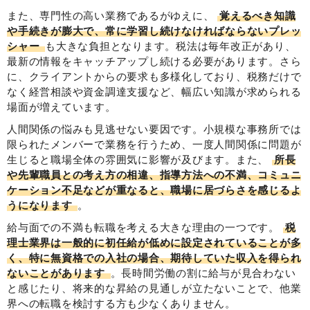
また、専門性の高い業務であるがゆえに、
覚えるべき知識
や手続きが膨大で、常に学習し続けなければならないプレッ
シャー
も大きな負担となります。税法は毎年改正があり、
最新の情報をキャッチアップし続ける必要があります。さら
に、クライアントからの要求も多様化しており、税務だけで
なく経営相談や資金調達支援など、幅広い知識が求められる
場面が増えています。
人間関係の悩みも見逃せない要因です。小規模な事務所では
限られたメンバーで業務を行うため、一度人間関係に問題が
生じると職場全体の雰囲気に影響が及びます。また、
所長
や先輩職員との考え方の相違、指導方法への不満、コミュニ
ケーション不足などが重なると、職場に居づらさを感じるよ
うになります
。
給与面での不満も転職を考える大きな理由の一つです。
税
理士業界は一般的に初任給が低めに設定されていることが多
く、特に無資格での入社の場合、期待していた収入を得られ
ないことがあります
。長時間労働の割に給与が見合わない
と感じたり、将来的な昇給の見通しが立たないことで、他業
界への転職を検討する方も少なくありません。