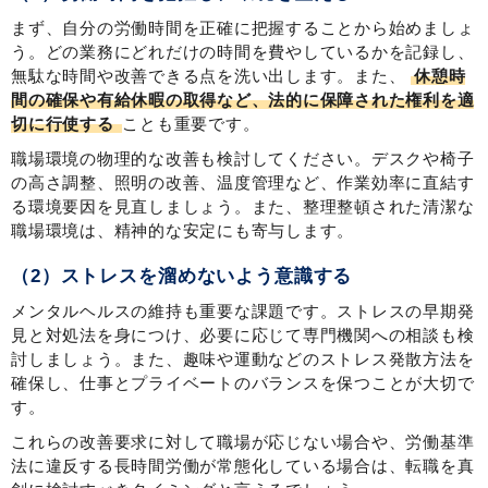
まず、自分の労働時間を正確に把握することから始めましょ
う。どの業務にどれだけの時間を費やしているかを記録し、
無駄な時間や改善できる点を洗い出します。また、
休憩時
間の確保や有給休暇の取得など、法的に保障された権利を適
切に行使する
ことも重要です。
職場環境の物理的な改善も検討してください。デスクや椅子
の高さ調整、照明の改善、温度管理など、作業効率に直結す
る環境要因を見直しましょう。また、整理整頓された清潔な
職場環境は、精神的な安定にも寄与します。
（2）ストレスを溜めないよう意識する
メンタルヘルスの維持も重要な課題です。ストレスの早期発
見と対処法を身につけ、必要に応じて専門機関への相談も検
討しましょう。また、趣味や運動などのストレス発散方法を
確保し、仕事とプライベートのバランスを保つことが大切で
す。
これらの改善要求に対して職場が応じない場合や、労働基準
法に違反する長時間労働が常態化している場合は、転職を真