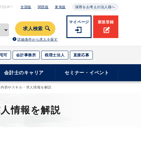
月7日
UP！
全国版
関西版
東海版
採用をお考えの法人様へ
マイページ
新規登録
求人検索
詳細条件から求人を探す
宅可
会計事務所
税理士法人
直接応募
会計士のキャリア
セミナー・イベント
事内容やスキル・求人情報を解説
求人情報を解説