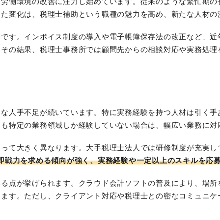
も労働環境の改善に注力し始めています。従来のような繁忙期の
した変化は、税理士補助という職種の魅力を高め、新たな人材の
調です。インボイス制度の導入や電子帳簿保存法の改正など、近
。その結果、税理士事務所では顧問先からの相談対応や実務処理
的な人手不足が続いています。特に実務経験を持つ人材は引く手
ても特定の業務領域しか経験していない場合は、幅広い業務に対
よって大きく異なります。大手税理士法人では研修制度が充実し
即戦力を求める傾向が強く、実務経験や一定以上のスキルを応
いる点が挙げられます。クラウド会計ソフトの普及により、場所
います。ただし、クライアント対応や税理士との密なコミュニケ