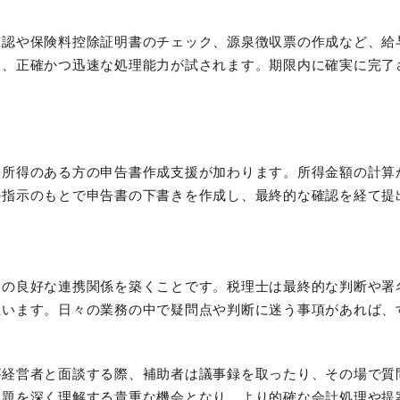
確認や保険料控除証明書のチェック、源泉徴収票の作成など、給
め、正確かつ迅速な処理能力が試されます。期限内に確実に完了
産所得のある方の申告書作成支援が加わります。所得金額の計算
の指示のもとで申告書の下書きを作成し、最終的な確認を経て提
との良好な連携関係を築くことです。税理士は最終的な判断や署
担います。日々の業務の中で疑問点や判断に迷う事項があれば、
が経営者と面談する際、補助者は議事録を取ったり、その場で質
課題を深く理解する貴重な機会となり、より的確な会計処理や提