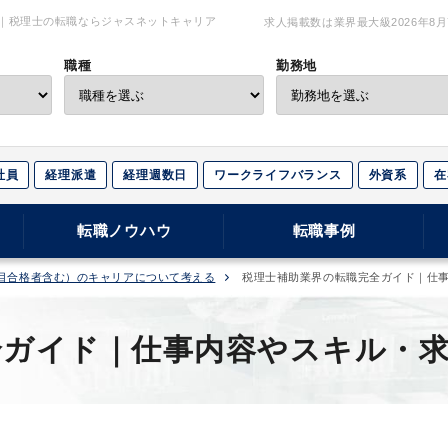
 ｜税理士の転職ならジャスネットキャリア
求人掲載数は業界最大級
2026年8
職種
勤務地
社員
経理派遣
経理週数日
ワークライフバランス
外資系
在
転職ノウハウ
転職事例
目合格者含む）のキャリアについて考える
税理士補助業界の転職完全ガイド｜仕
全ガイド｜仕事内容やスキル・