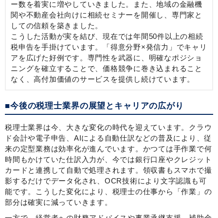
ー数を着実に増やしていきました。また、地域の金融機
関や不動産会社向けに相続セミナーを開催し、専門家と
しての信頼を築きました。
こうした活動が実を結び、現在では年間50件以上の相続
税申告を手掛けています。「得意分野×発信力」でキャリ
アを広げた好例です。専門性を武器に、明確なポジショ
ニングを確立することで、価格競争に巻き込まれること
なく、高付加価値のサービスを提供し続けています。
■今後の税理士業界の展望とキャリアの広がり
税理士業界は今、大きな変化の時代を迎えています。クラウ
ド会計や電子申告、AIによる自動仕訳などの普及により、従
来の定型業務は効率化が進んでいます。かつては手作業で何
時間もかけていた仕訳入力が、今では銀行口座やクレジット
カードと連携して自動で処理されます。領収書もスマホで撮
影するだけでデータ化され、OCR技術により文字認識も可
能です。こうした変化により、税理士の仕事から「作業」の
部分は確実に減っていきます。
一方で、経営者への財務アドバイスや事業承継支援、補助金