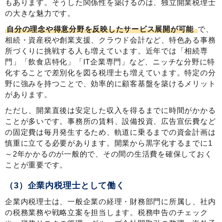
もあります。そうした関係性を築けるのは、独立開業税理士
の大きな魅力です。
自分の理念や得意分野を反映したサービス展開が可能
で、
相続・資産税や創業支援、クラウド会計など、特色ある事務
所づくりに挑戦する人も増えています。近年では「相続専
門」「飲食店特化」「IT企業専門」など、ニッチな分野に特
化することで差別化を図る税理士も増えています。特定の分
野に強みを持つことで、効率的に顧客基盤を築けるメリット
があります。
ただし、開業直後は安定した収入を得るまでに時間がかかる
ことが多いです。事務所の賃料、設備投資、広告宣伝費など
の固定費は毎月発生するため、軌道に乗るまでの資金計画は
慎重に立てる必要があります。開業から黒字化するまでに1
～2年かかるのが一般的で、その間の生活費を確保しておく
ことが重要です。
（3）企業内税理士として働く
企業内税理士は、一般企業の経理・財務部門に所属し、社内
の税務業務や戦略立案を担当します。税務申告のチェック