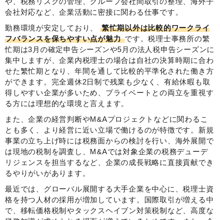
や、税務リスクの管理、グループ会社間取引の整理、海外子
会社対応など、企業活動に密接に関わる仕事です。
勤務環境が安定しており、
繁忙期以外は比較的ワークライ
フバランスを保ちやすい点が魅力
です。税理士事務所の繁
忙期は3月の確定申告シーズンや5月の法人税申告シーズンに
集中しますが、企業内税理士の場合は自社の決算時期に合わ
せた繁忙期となり、年間を通して比較的平準化された働き方
ができます。完全週休2日制で残業も少なく、有給休暇も取
得しやすい企業が多いため、プライベートとの両立を重視す
る方には理想的な環境と言えます。
また、企業の経営判断やM&Aプロジェクトなどに関わるこ
とも多く、より経営に近い立場で働けるのが特徴です。新規
事業の立ち上げ時には税務面からの検討を行い、海外展開で
は現地の税制を調査し、M&Aでは対象企業の税務デューデ
リジェンスを担当するなど、企業の成長戦略に直接貢献でき
るやりがいがあります。
最近では、グローバル展開する大手企業を中心に、税理士資
格を持つ人材の採用が増加しています。国際取引が増える中
で、移転価格税制やタックスヘイブン対策税制など、高度な