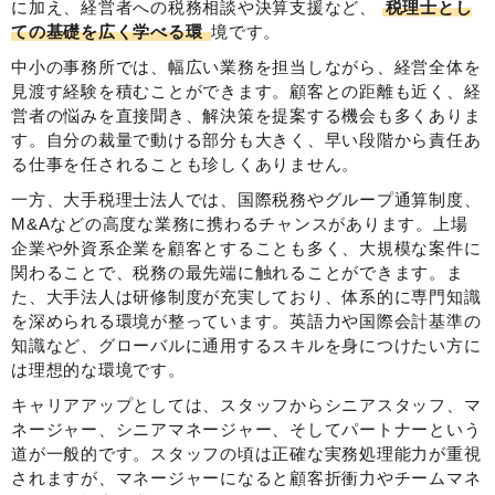
に加え、経営者への税務相談や決算支援など、
税理士とし
ての基礎を広く学べる環
境です。
中小の事務所では、幅広い業務を担当しながら、経営全体を
見渡す経験を積むことができます。顧客との距離も近く、経
営者の悩みを直接聞き、解決策を提案する機会も多くありま
す。自分の裁量で動ける部分も大きく、早い段階から責任あ
る仕事を任されることも珍しくありません。
一方、大手税理士法人では、国際税務やグループ通算制度、
M&Aなどの高度な業務に携わるチャンスがあります。上場
企業や外資系企業を顧客とすることも多く、大規模な案件に
関わることで、税務の最先端に触れることができます。ま
た、大手法人は研修制度が充実しており、体系的に専門知識
を深められる環境が整っています。英語力や国際会計基準の
知識など、グローバルに通用するスキルを身につけたい方に
は理想的な環境です。
キャリアアップとしては、スタッフからシニアスタッフ、マ
ネージャー、シニアマネージャー、そしてパートナーという
道が一般的です。スタッフの頃は正確な実務処理能力が重視
されますが、マネージャーになると顧客折衝力やチームマネ