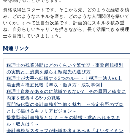
長を続けることができます。
資格取得はスタートです。そこから先、どのような経験を積
み、どのようなスキルを磨き、どのような人間関係を築いて
いくか。すべては自分次第です。計画的にスキルを積み重
ね、自分らしいキャリアを描きながら、長く活躍できる税理
士を目指していきましょう。
関連リンク
税理士の残業時間はどのくらい？繁忙期・事務所規模別
の実態と、残業を減らす転職先の選び方
税理士が大手へ転職する2つのルート｜税理士法人vs上
場企業を徹底比較【年収・働き方・成功事例】
税理士資格があるのに就職できない? その原因と確実に
内定を獲得する5つの戦略
専門特化型の会計事務所で働く魅力 ～特定分野のプロ
として描けるキャリアビジョン～
提案型会計事務所とは？ ～その特徴・求められるスキ
ル・収入は？～
会計事務所スタッフが転職を考えるべき「よいタイミン