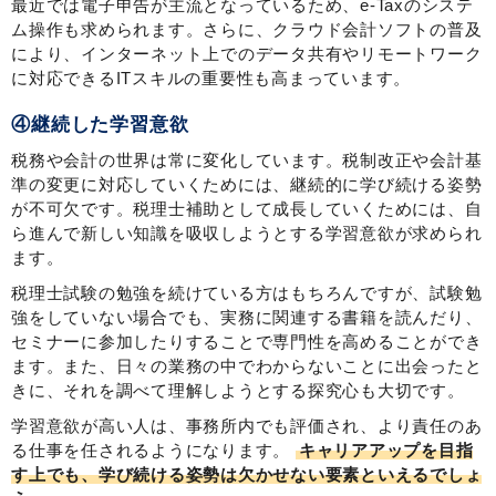
最近では電子申告が主流となっているため、e-Taxのシステ
ム操作も求められます。さらに、クラウド会計ソフトの普及
により、インターネット上でのデータ共有やリモートワーク
に対応できるITスキルの重要性も高まっています。
④継続した学習意欲
税務や会計の世界は常に変化しています。税制改正や会計基
準の変更に対応していくためには、継続的に学び続ける姿勢
が不可欠です。税理士補助として成長していくためには、自
ら進んで新しい知識を吸収しようとする学習意欲が求められ
ます。
税理士試験の勉強を続けている方はもちろんですが、試験勉
強をしていない場合でも、実務に関連する書籍を読んだり、
セミナーに参加したりすることで専門性を高めることができ
ます。また、日々の業務の中でわからないことに出会ったと
きに、それを調べて理解しようとする探究心も大切です。
学習意欲が高い人は、事務所内でも評価され、より責任のあ
る仕事を任されるようになります。
キャリアアップを目指
す上でも、学び続ける姿勢は欠かせない要素といえるでしょ