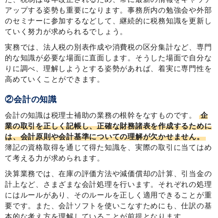
アップする姿勢も重要になります。事務所内の勉強会や外部
のセミナーに参加するなどして、継続的に税務知識を更新し
ていく努力が求められるでしょう。
実務では、法人税の別表作成や消費税の区分集計など、専門
的な知識が必要な場面に直面します。そうした場面で自分な
りに調べ、理解しようとする姿勢があれば、着実に専門性を
高めていくことができます。
②会計の知識
会計の知識は税理士補助の業務の根幹をなすものです。
企
業の取引を正しく記帳し、正確な財務諸表を作成するために
は、会計原則や会計基準についての理解が欠かせません。
簿記の資格取得を通じて得た知識を、実際の取引に当てはめ
て考える力が求められます。
決算業務では、在庫の評価方法や減価償却の計算、引当金の
計上など、さまざまな会計処理を行います。それぞれの処理
にはルールがあり、そのルールを正しく適用できることが重
要です。また、会計ソフトを使いこなすためにも、仕訳の基
本的な考え方を理解していることが前提となります。