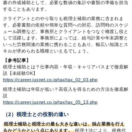
書の作成補助として、必要な数値の集計や書類の準備を担当
することもあります。
クライアントとのやり取りも税理士補助の業務に含まれま
す。必要書類の依頼や簡単な質問への対応、訪問時のスケジ
ュール調整など、事務所とクライアントをつなぐ橋渡し役と
して活躍します。事務所によっては、給与計算や年末調整と
いった労務関連の業務に携わることもあり、幅広い知識とス
キルが求められる職種といえるでしょう。
【参考記事】
税理士補助とは？仕事内容・年収・キャリアパスまで徹底解
説【未経験OK】
https://career.jusnet.co.jp/tax/tax_02_03.php
税理士補助は年収が低い？高収入を得るための方法を徹底解
説
https://career.jusnet.co.jp/tax/tax_05_13.php
（2）税理士との役割の違い
税理士補助と税理士の最も大きな違いは、独占業務を行え
るかどうかという点にあります。
税理士法により、税務代