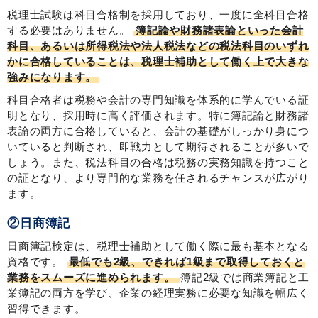
税理士試験は科目合格制を採用しており、一度に全科目合格
する必要はありません。
簿記論や財務諸表論といった会計
科目、あるいは所得税法や法人税法などの税法科目のいずれ
かに合格していることは、税理士補助として働く上で大きな
強みになります。
科目合格者は税務や会計の専門知識を体系的に学んでいる証
明となり、採用時に高く評価されます。特に簿記論と財務諸
表論の両方に合格していると、会計の基礎がしっかり身につ
いていると判断され、即戦力として期待されることが多いで
しょう。また、税法科目の合格は税務の実務知識を持つこと
の証となり、より専門的な業務を任されるチャンスが広がり
ます。
②日商簿記
日商簿記検定は、税理士補助として働く際に最も基本となる
資格です。
最低でも2級、できれば1級まで取得しておくと
業務をスムーズに進められます。
簿記2級では商業簿記と工
業簿記の両方を学び、企業の経理実務に必要な知識を幅広く
習得できます。