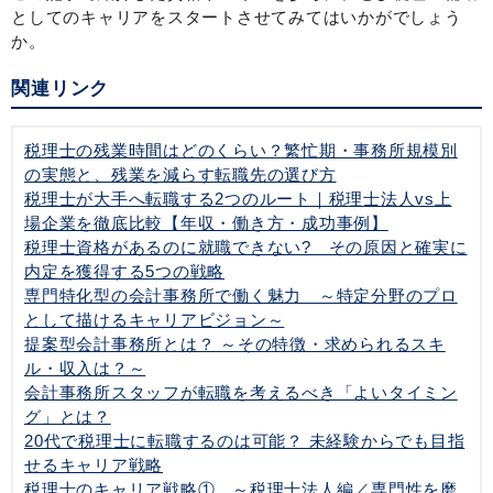
としてのキャリアをスタートさせてみてはいかがでしょう
か。
関連リンク
税理士の残業時間はどのくらい？繁忙期・事務所規模別
の実態と、残業を減らす転職先の選び方
税理士が大手へ転職する2つのルート｜税理士法人vs上
場企業を徹底比較【年収・働き方・成功事例】
税理士資格があるのに就職できない? その原因と確実に
内定を獲得する5つの戦略
専門特化型の会計事務所で働く魅力 ～特定分野のプロ
として描けるキャリアビジョン～
提案型会計事務所とは？ ～その特徴・求められるスキ
ル・収入は？～
会計事務所スタッフが転職を考えるべき「よいタイミン
グ」とは？
20代で税理士に転職するのは可能？ 未経験からでも目指
せるキャリア戦略
税理士のキャリア戦略① ～税理士法人編／専門性を磨