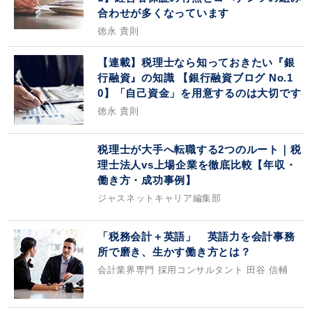
合わせが多くなっています
徳永 貴則
【連載】税理士なら知っておきたい『銀
行融資』の知識 【銀行融資ブログ No.1
0】「自己資金」を用意するのは大切です
徳永 貴則
税理士が大手へ転職する2つのルート｜税
理士法人vs上場企業を徹底比較【年収・
働き方・成功事例】
ジャスネットキャリア編集部
「税務会計＋英語」 英語力を会計事務
所で磨き、生かす働き方とは？
会計業界専門 採用コンサルタント 田谷 信輔