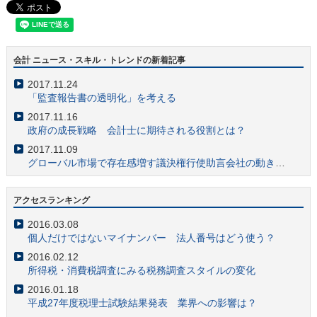
会計 ニュース・スキル・トレンドの新着記事
2017.11.24
「監査報告書の透明化」を考える
2017.11.16
政府の成長戦略 会計士に期待される役割とは？
2017.11.09
グローバル市場で存在感増す議決権行使助言会社の動きに注目
2017.10.11
仮想通貨と会計・税務の最新事情 会計士業務への影響は？
アクセスランキング
2017.10.03
2016.03.08
クラウドファンディングの会計税務とコンサル事情
個人だけではないマイナンバー 法人番号はどう使う？
2017.09.05
2016.02.12
「ザ・コンサルタント」でも描写 会計士の財務調査業務の価値の高さ
所得税・消費税調査にみる税務調査スタイルの変化
2017.08.30
2016.01.18
社会福祉法人への会計監査人による監査導入で高まる需要
平成27年度税理士試験結果発表 業界への影響は？
2017.08.01