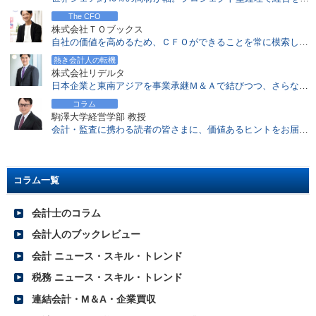
2017.02.06
地方創生との関係は？中小企業M&Aの課題と可能性を探る
The CFO
株式会社ＴＯブックス
2017.01.30
自社の価値を高めるため、ＣＦＯができることを常に模索し、すべて実行する！
M&A&Dとは？ 会社再編手法としての事業分離に注目
熱き会計人の転機
2017.01.05
株式会社リデルタ
インバウンド需要をつかむ 民泊コンサルティング
日本企業と東南アジアを事業承継Ｍ＆Ａで結びつつ、さらなる〝高み〟を目指す
2016.12.26
コラム
「会計基準の選択に関する基本的な考え方」にみるIFRS適用状況
駒澤大学経営学部 教授
会計・監査に携わる読者の皆さまに、価値あるヒントをお届けしていきたい
2016.11.28
注目度増すCRE戦略における会計士の役割とは？
2016.11.21
バリュエーションのアプローチと会計士への高い期待
コラム一覧
2016.11.14
会計士の税理士資格付与要件の厳格化を前向きにとらえる
会計士のコラム
2016.10.31
会計人のブックレビュー
2016年上半期レポート（首都圏）
会計 ニュース・スキル・トレンド
2016.10.31
2016年上半期レポート（関西）
税務 ニュース・スキル・トレンド
2016.10.31
連結会計・M＆A・企業買収
2016年上半期レポート（東海）