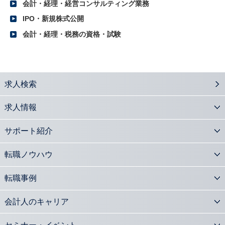
会計・経理・経営コンサルティング業務
2016.10.24
グループ企業の責任の在り方が変わる 多重代表訴訟制度の意義とは？
IPO・新規株式公開
2016.10.17
会計・経理・税務の資格・試験
「日本再興戦略2016」に見る会計士の役割とは？
2016.10.11
2016年度下期 公認会計士の転職市場での優位性と今後の展望
2016.09.13
求人検索
事業再生手法としての100%減資の意義と実務内容
2016.09.06
求人情報
会計士が注目 新株予約権の活用法と実務
2016.08.29
サポート紹介
会計士の活躍の場「会計監査人設置会社」の基礎知識
2016.08.08
転職ノウハウ
平成27年度公認会計士修了考査 合格者の状況と影響は？
2016.08.01
転職事例
会計士も活躍 株式交換・株式移転についての基礎知識
2016.07.25
会計人のキャリア
会計士が官民連携の橋渡し 公的事業アドバイザリーとは
2016.07.04
セミナー・イベント