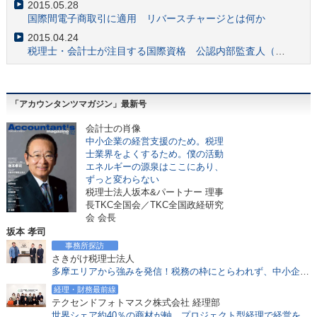
2015.05.28
会計士注目 財務会計基準機構が「国際会計人材ネットワーク」設立
国際間電子商取引に適用 リバースチャージとは何か
2017.06.27
2015.04.24
会計士の注目スキル 「フォレンジック」業務とは何か？
税理士・会計士が注目する国際資格 公認内部監査人（CIA）とは？
2017.06.19
国際機関の事務局設置 日本IFIARネットワークの意義とは？
2017.05.22
「アカウンタンツマガジン」最新号
中企庁「事業承継ガイドライン」をM&A業務に活かす
2017.05.15
会
計士の肖像
金融庁 監査法人のガバナンス・コードから見る会計士の役割
中小企業の経営支援のため。税理
士業界をよくするため。僕の活動
2017.04.24
エネルギーの源泉はここにあり、
会計士のM&A実務でも必須知識「少数株主権」を知る
ずっと変わらない
2017.04.17
税理士法人坂本&パートナー 理事
合格者9年ぶり増加 平成28年公認会計士試験と業界の動向
長TKC全国会／TKC全国政経研究
会 会長
2017.03.21
坂本 孝司
NPV、IRRとは？会計士が重視する投資採択基準
事務所探訪
2017.03.13
さきがけ税理士法人
会計士のアドバイスが「内部留保」の考え方を変える
多摩エリアから強みを発信！税務の枠にとらわれず、中小企業経営者を中心とし、包括支援で成長を支える
2017.02.20
経理・財務最前線
公認会計士、税理士の一般企業経理部での優位性、年収面での優遇等について
テクセンドフォトマスク株式会社 経理部
世界シェア約40％の商材が軸。プロジェクト型経理で経営を機動的に支える精鋭チーム