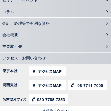
M&A支援の必須知識 組織再編の手続きを知る
2016.06.27
コラム
社外取締役の設置義務のある会社形態をおさらいする
2016.05.30
会計、経理等で有利な資格
中小企業M&Aに注目集まる 会計士に期待される役割とは？
2016.05.26
会社概要
課徴金事例から見るインサイダー取引の特徴
2016.04.28
主要取引先
上場企業だけではないIFRSと中小企業の関係
2016.04.25
デリバティブとヘッジ会計 知識と経験のある会計士に需要
アクセス・お問い合わせ
2016.04.07
会計士が知っておきたい 会社の法的紛争を解決するADR機関
2016.04.04
株主総会日程分散化と会計士業務
2016.03.31
会計士の必須知識「メザニンファイナンス」とは？
2016.03.29
会計士が事業継続マネジメントで期待される業務
2016.03.24