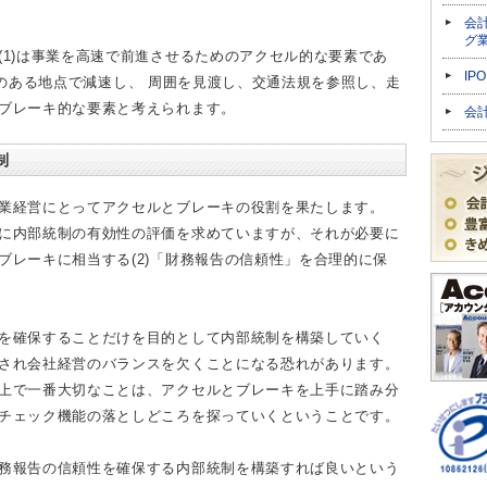
会
グ
(1)は事業を高速で前進させるためのアクセル的な要素であ
IP
はリスクのある地点で減速し、 周囲を見渡し、交通法規を参照し、走
ブレーキ的な要素と考えられます。
会
制
業経営にとってアクセルとブレーキの役割を果たします。
に内部統制の有効性の評価を求めていますが、それが必要に
ブレーキに相当する(2)「財務報告の信頼性」を合理的に保
を確保することだけを目的として内部統制を構築していく
され会社経営のバランスを欠くことになる恐れがあります。
上で一番大切なことは、アクセルとブレーキを上手に踏み分
チェック機能の落としどころを探っていくということです。
務報告の信頼性を確保する内部統制を構築すれば良いという