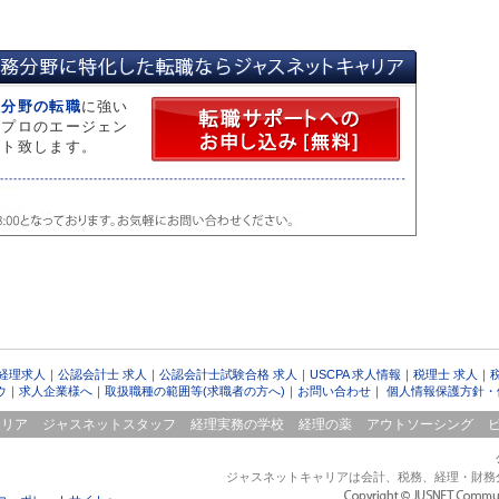
 監査法人のガバナンス・コードから見る会計士の役割
のM&A実務でも必須知識「少数株主権」を知る
9年ぶり増加 平成28年公認会計士試験と業界の動向
務分野の転職
に強い
、IRRとは？会計士が重視する投資採択基準
。プロのエージェン
のアドバイスが「内部留保」の考え方を変える
ート致します。
士、税理士の一般企業経理部での優位性、年収面での優遇等について
生との関係は？中小企業M&Aの課題と可能性を探る
&Dとは？ 会社再編手法としての事業分離に注目
ウンド需要をつかむ 民泊コンサルティング
基準の選択に関する基本的な考え方」にみるIFRS適用状況
増すCRE戦略における会計士の役割とは？
エーションのアプローチと会計士への高い期待
 経理求人
｜
公認会計士 求人
｜
公認会計士試験合格 求人
｜
USCPA 求人情報
｜
税理士 求人
｜
の税理士資格付与要件の厳格化を前向きにとらえる
ウ
｜
求人企業様へ
｜
取扱職種の範囲等(求職者の方へ)
｜
お問い合わせ
｜
個人情報保護方針・
6年上半期レポート（首都圏）
ャリア
ジャスネットスタッフ
経理実務の学校
経理の薬
アウトソーシング
6年上半期レポート（関西）
ジャスネットキャリアは会計、税務、経理・財務
6年上半期レポート（東海）