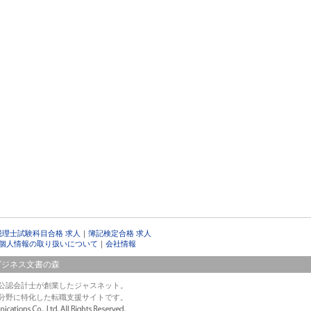
税理士試験科目合格 求人
｜
簿記検定合格 求人
個人情報の取り扱いについて
｜
会社情報
ビジネス文書の森
公認会計士が創業したジャスネット。
分野に特化した転職支援サイトです。