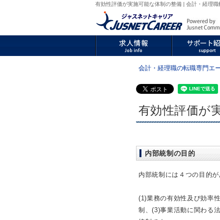
有効性評価が実施可能な体制の整備 | 会計・経理職
会計・経理職の転職専門エ
有効性評価が
内部統制の目的
内部統制には４つの目的が
(1)業務の有効性及び効率
制、(3)事業活動に関わる