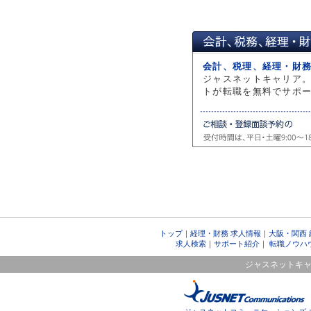
2017.05.15
金融庁
2017.04.24
会計士
2017.04.17
合格者
会計、税理、経理・財
2017.03.21
NPV
ジャスネットキャリア
2017.03.13
会計士
トが転職を無料でサポ
2017.02.20
公認会計
2017.02.06
地方創
2017.01.30
M&A
2017.01.05
インバ
2016.12.26
「会計
2016.11.28
注目度
2016.11.21
バリュ
トップ
｜
経理・財務 求人情報
｜
大阪・関西
2016.11.14
会計士
求人検索
｜
サポート紹介
｜
転職ノウハ
2016.10.31
201
ジャスネットキ
2016.10.31
201
2016.10.31
201