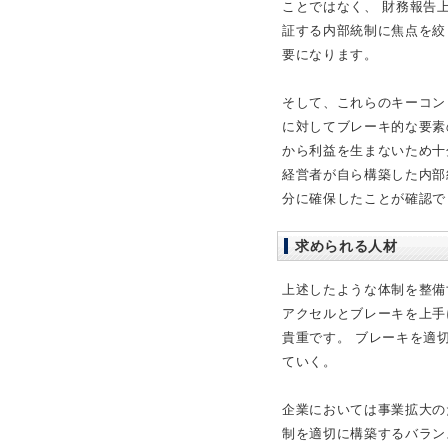
ことではなく、 財務報告
証する内部統制に焦点を絞
要になります。
そして、これらのキーコン
に対してブレーキ的な要素
から利益を生まないため十
経営者が自ら構築した内部
分に確保したことが確認で
求められる人材
上述したような体制を整備
アクセルとブレーキを上手
貴重です。 ブレーキを適
ていく。
企業においては事業拡大の
制を適切に構築するバラン