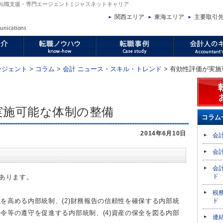
転職支援・専門エージェント | ジャスネットキャリア
関西エリア
東海エリア
主要取引
ージェント
>
コラム
>
会計 ニュース・スキル・トレンド
> 有効性評価が実
実施可能な体制の整備
コラム
2014年6月10日
会
会
会
ド
あります。
税
性を高める内部統制、(2)財務報告の信頼性を確保する内部統
ド
法令等の遵守を促進する内部統制、(4)資産の保全を図る内部
連