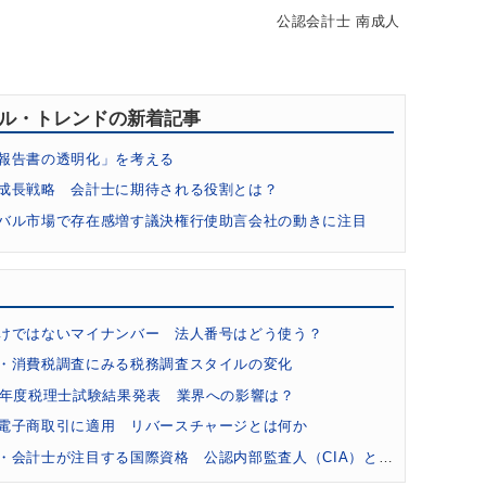
公認会計士 南成人
キル・トレンドの新着記事
報告書の透明化」を考える
成長戦略 会計士に期待される役割とは？
バル市場で存在感増す議決権行使助言会社の動きに注目
貨と会計・税務の最新事情 会計士業務への影響は？
ドファンディングの会計税務とコンサル事情
コンサルタント」でも描写 会計士の財務調査業務の価値の高さ
けではないマイナンバー 法人番号はどう使う？
祉法人への会計監査人による監査導入で高まる需要
・消費税調査にみる税務調査スタイルの変化
注目 財務会計基準機構が「国際会計人材ネットワーク」設立
7年度税理士試験結果発表 業界への影響は？
の注目スキル 「フォレンジック」業務とは何か？
電子商取引に適用 リバースチャージとは何か
関の事務局設置 日本IFIARネットワークの意義とは？
・会計士が注目する国際資格 公認内部監査人（CIA）とは？
「事業承継ガイドライン」をM&A業務に活かす